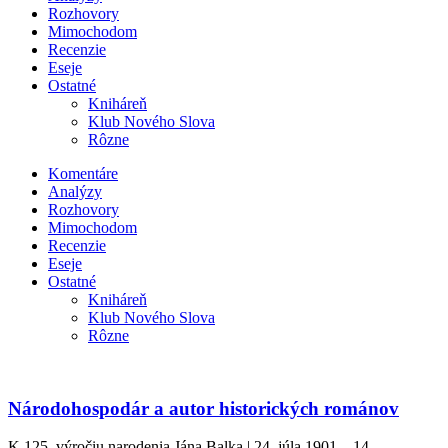
Rozhovory
Mimochodom
Recenzie
Eseje
Ostatné
Kniháreň
Klub Nového Slova
Rôzne
Komentáre
Analýzy
Rozhovory
Mimochodom
Recenzie
Eseje
Ostatné
Kniháreň
Klub Nového Slova
Rôzne
Národohospodár a autor historických románov
K 125. výročiu narodenia Jána Balka | 24. júla 1901 – 14.