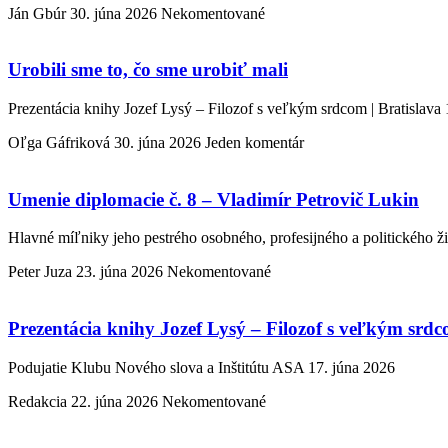
Ján Gbúr
30. júna 2026
Nekomentované
Urobili sme to, čo sme urobiť mali
Prezentácia knihy Jozef Lysý – Filozof s veľkým srdcom | Bratislava 
Oľga Gáfriková
30. júna 2026
Jeden komentár
Umenie diplomacie č. 8 – Vladimír Petrovič Lukin
Hlavné míľniky jeho pestrého osobného, profesijného a politického ž
Peter Juza
23. júna 2026
Nekomentované
Prezentácia knihy Jozef Lysý – Filozof s veľkým srd
Podujatie Klubu Nového slova a Inštitútu ASA 17. júna 2026
Redakcia
22. júna 2026
Nekomentované