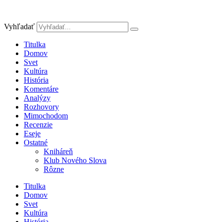
Preskočiť
na
obsah
Vyhľadať
Titulka
Domov
Svet
Kultúra
História
Komentáre
Analýzy
Rozhovory
Mimochodom
Recenzie
Eseje
Ostatné
Kniháreň
Klub Nového Slova
Rôzne
Titulka
Domov
Svet
Kultúra
História