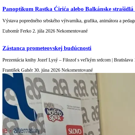
Panoptikum Rastka Ćirića alebo Balkánske strašidlá a
Výstava popredného srbského výtvarníka, grafika, animátora a pedagóg
Ľubomír Ferko
2. júla 2026
Nekomentované
Zástanca prometeovskej budúcnosti
Prezentácia knihy Jozef Lysý – Filozof s veľkým srdcom | Bratislava 
František Gahér
30. júna 2026
Nekomentované