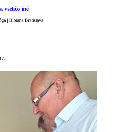
 všeličo iné
a | Bibiana Bratislava |
17.