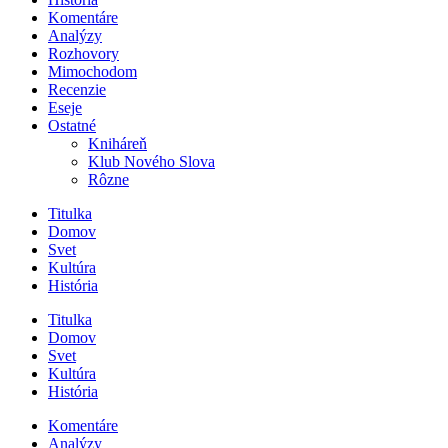
Komentáre
Analýzy
Rozhovory
Mimochodom
Recenzie
Eseje
Ostatné
Kniháreň
Klub Nového Slova
Rôzne
Titulka
Domov
Svet
Kultúra
História
Titulka
Domov
Svet
Kultúra
História
Komentáre
Analýzy