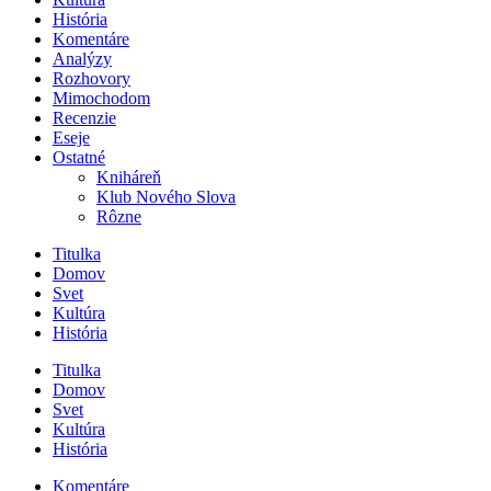
História
Komentáre
Analýzy
Rozhovory
Mimochodom
Recenzie
Eseje
Ostatné
Kniháreň
Klub Nového Slova
Rôzne
Titulka
Domov
Svet
Kultúra
História
Titulka
Domov
Svet
Kultúra
História
Komentáre