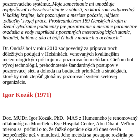
pozorovacieho systému:„
Moje zamestnanie mi umožňuje
ovplyvňovať celosvetové dianie v oblasti, za ktorú som zodpovedný.
V každej krajine, kde pozorujete a meriate počasie, nájdete
,odtlačky’ svojej práce. Prostredníctvom 189 členských krajín a
území vytvárame podmienky pre pozorovanie a meranie parametrov
ovzdušia a vody napríklad z pozemných meteorologických staníc,
lietadiel, balónov, ako aj bójí či lodí v moriach a oceánoch.“
Dr. Ondráš bol v roku 2010 zodpovedný za prípravu troch
dôležitých podujatí v Helsinkách, venovaných kvalitnejším
meteorologickým prístrojom a pozorovacím metódam. Cieľom bol
vývoj technológií, prehodnotenie štandardných postupov v
pozorovacej sieti a dohoda na budúcich prioritách a stratégiách,
ktoré by mali zlepšiť globálny pozorovací systém svetovej
organizácie.
Igor Kozák (1971)
Doc. MUDr. Igor Kozák, PhD., MAS z Humenného je renomovaný
oftalmológ na Moorfields Eye Hospital Centre, Abu Dhabi. Veľkou
mierou sa pričinil o to, že ťažké operácie oka sú dnes oveľa
bezpečnejšie než v minulosti. Jeho metóda sa postupne rozšírila po