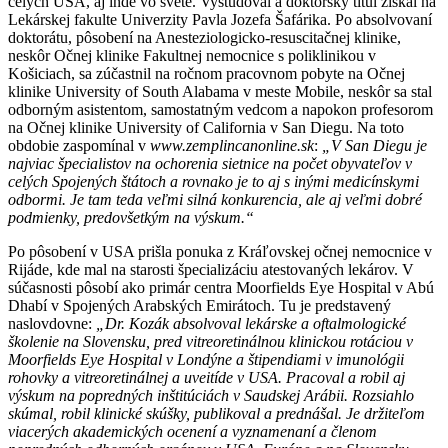
celých USA, aj inde vo svete. Vyštudoval a doktorský titul získal na
Lekárskej fakulte Univerzity Pavla Jozefa Šafárika. Po absolvovaní
doktorátu, pôsobení na Anesteziologicko-resuscitačnej klinike,
neskôr Očnej klinike Fakultnej nemocnice s poliklinikou v
Košiciach, sa zúčastnil na ročnom pracovnom pobyte na Očnej
klinike University of South Alabama v meste Mobile, neskôr sa stal
odborným asistentom, samostatným vedcom a napokon profesorom
na Očnej klinike University of California v San Diegu. Na toto
obdobie zaspomínal v
www.zemplincanonline.sk
:
„V San Diegu je
najviac špecialistov na ochorenia sietnice na počet obyvateľov v
celých Spojených štátoch a rovnako je to aj s inými medicínskymi
odbormi. Je tam teda veľmi silná konkurencia, ale aj veľmi dobré
podmienky, predovšetkým na výskum.“
Po pôsobení v USA prišla ponuka z Kráľovskej očnej nemocnice v
Rijáde, kde mal na starosti špecializáciu atestovaných lekárov. V
súčasnosti pôsobí ako primár centra Moorfields Eye Hospital v Abú
Dhabí v Spojených Arabských Emirátoch. Tu je predstavený
naslovdovne:
„Dr. Kozák absolvoval lekárske a oftalmologické
školenie na Slovensku, pred vitreoretinálnou klinickou rotáciou v
Moorfields Eye Hospital v Londýne a štipendiami v imunológii
rohovky a vitreoretinálnej a uveitíde v USA. Pracoval a robil aj
výskum na popredných inštitúciách v Saudskej Arábii. Rozsiahlo
skúmal, robil klinické skúšky, publikoval a prednášal. Je držiteľom
viacerých akademických ocenení a vyznamenaní a členom