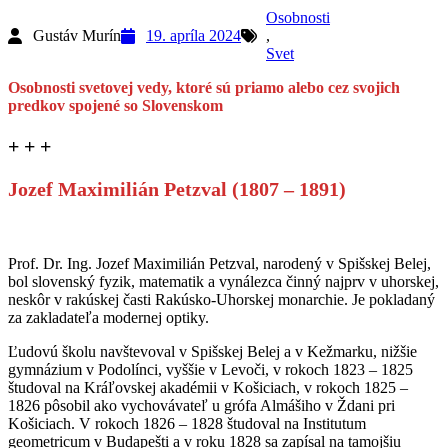
Osobnosti
Gustáv Murín
19. apríla 2024
,
Svet
Osobnosti svetovej vedy, ktoré sú priamo alebo cez svojich
predkov spojené so Slovenskom
+ + +
Jozef Maximilián Petzval (1807 – 1891)
Prof. Dr. Ing. Jozef Maximilián Petzval, narodený v Spišskej Belej,
bol slovenský fyzik, matematik a vynálezca činný najprv v uhorskej,
neskôr v rakúskej časti Rakúsko-Uhorskej monarchie. Je pokladaný
za zakladateľa modernej optiky.
Ľudovú školu navštevoval v Spišskej Belej a v Kežmarku, nižšie
gymnázium v Podolínci, vyššie v Levoči, v rokoch 1823 – 1825
študoval na Kráľovskej akadémii v Košiciach, v rokoch 1825 –
1826 pôsobil ako vychovávateľ u grófa Almášiho v Ždani pri
Košiciach. V rokoch 1826 – 1828 študoval na Institutum
geometricum v Budapešti a v roku 1828 sa zapísal na tamojšiu