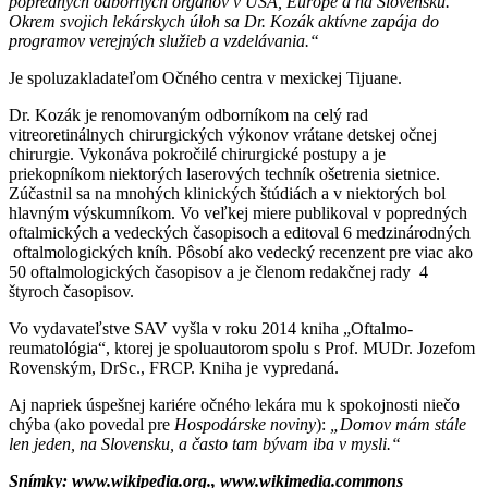
popredných odborných orgánov v USA, Európe a na Slovensku.
Okrem svojich lekárskych úloh sa Dr. Kozák aktívne zapája do
programov verejných služieb a vzdelávania.“
Je spoluzakladateľom Očného centra v mexickej Tijuane.
Dr. Kozák je renomovaným odborníkom na celý rad
vitreoretinálnych chirurgických výkonov vrátane detskej očnej
chirurgie. Vykonáva pokročilé chirurgické postupy a je
priekopníkom niektorých laserových techník ošetrenia sietnice.
Zúčastnil sa na mnohých klinických štúdiách a v niektorých bol
hlavným výskumníkom. Vo veľkej miere publikoval v popredných
oftalmických a vedeckých časopisoch a editoval 6 medzinárodných
oftalmologických kníh. Pôsobí ako vedecký recenzent pre viac ako
50 oftalmologických časopisov a je členom redakčnej rady 4
štyroch časopisov.
Vo vydavateľstve SAV vyšla v roku 2014 kniha „Oftalmo-
reumatológia“, ktorej je spoluautorom spolu s Prof. MUDr. Jozefom
Rovenským, DrSc., FRCP. Kniha je vypredaná.
Aj napriek úspešnej kariére očného lekára mu k spokojnosti niečo
chýba (ako povedal pre
Hospodárske noviny
):
„Domov mám stále
len jeden, na Slovensku, a často tam bývam iba v mysli.“
Snímky: www.wikipedia.org., www.wikimedia.commons