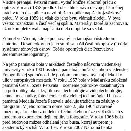
Viedne prenajal. Petzval mienil vydať knižne súbornú prácu o
optike. V marci 1858 predložil obsiahlu správu o svojej 17-ročnej
práci v tejto disciplíne a navrhol, že o optike napíše trojzväzkovú
prácu. V roku 1859 sa však do jeho bytu vlámali zlodeji. V byte
všetko rozhádzali a časť vecí aj spálili. Materiály, ktoré sa zachovali,
už nekompletizoval a napísania diela o optike sa vzdal.
Zomrel vo Viedni, kde je pochovaný na tamojšom ústrednom
cintoríne. Desať rokov po jeho smrti sa našli časti rukopisov (Teória
systémov tónových osnov; Teória oporných čiar; Petzvalove
sedemmiestne logaritmy).
Na jeho pamiatku bola v arkádach čestného nádvoria viedenskej
univerzity v roku 1901 osadená pamätná tabuľa zásluhou viedenskej
Fotografickej spoločnosti. Je po ňom pomenovaných aj niekoľko
ulíc v európskych mestách. V roku 1957 bola v Maďarsku založená
pamätná Cena Jozefa Petzvala – ocenenie pokrokov dosiahnutých
na poli optiky, akustiky, filmovej technológie a videotechnológie,
jemnej mechaniky, fotochémie a divadelnej technológie. U nás sa
pamätná Medaila Jozefa Petzvala udeľuje tradične za zásluhy o
fotografiu. V jeho rodnom dome bolo 2. júla 1964 otvorené
múzeum, ako jedno z oddelení Technického múzea v Košiciach s
modernou expozíciou dejín optiky a fotografie. V roku 1965 bola
pred budovou múzea odhalená jeho busta, ktorej autorom je
akademický sochár V. Löffler. V roku 2007 Národná banka