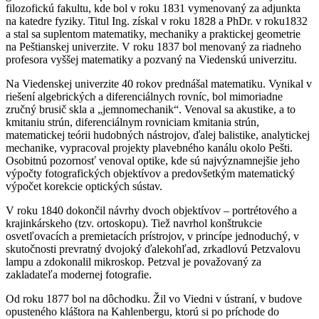
filozofickú fakultu, kde bol v roku 1831 vymenovaný za adjunkta
na katedre fyziky. Titul Ing. získal v roku 1828 a PhDr. v roku1832
a stal sa suplentom matematiky, mechaniky a praktickej geometrie
na Peštianskej univerzite. V roku 1837 bol menovaný za riadneho
profesora vyššej matematiky a pozvaný na Viedenskú univerzitu.
Na Viedenskej univerzite 40 rokov prednášal matematiku. Vynikal v
riešení algebrických a diferenciálnych rovníc, bol mimoriadne
zručný brusič skla a „jemnomechanik“. Venoval sa akustike, a to
kmitaniu strún, diferenciálnym rovniciam kmitania strún,
matematickej teórii hudobných nástrojov, ďalej balistike, analytickej
mechanike, vypracoval projekty plavebného kanálu okolo Pešti.
Osobitnú pozornosť venoval optike, kde sú najvýznamnejšie jeho
výpočty fotografických objektívov a predovšetkým matematický
výpočet korekcie optických sústav.
V roku 1840 dokončil návrhy dvoch objektívov – portrétového a
krajinkárskeho (tzv. ortoskopu). Tiež navrhol konštrukcie
osvetľovacích a premietacích prístrojov, v princípe jednoduchý, v
skutočnosti prevratný dvojoký ďalekohľad, zrkadlovú Petzvalovu
lampu a zdokonalil mikroskop. Petzval je považovaný za
zakladateľa modernej fotografie.
Od roku 1877 bol na dôchodku. Žil vo Viedni v ústraní, v budove
opusteného kláštora na Kahlenbergu, ktorú si po príchode do