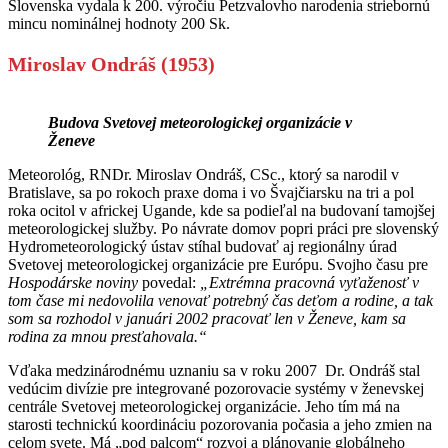
Slovenska vydala k 200. výročiu Petzvalovho narodenia striebornú
mincu nominálnej hodnoty 200 Sk.
Miroslav Ondráš (1953)
Budova Svetovej meteorologickej organizácie v
Ženeve
Meteorológ, RNDr. Miroslav Ondráš, CSc., ktorý sa narodil v
Bratislave, sa po rokoch praxe doma i vo Švajčiarsku na tri a pol
roka ocitol v africkej Ugande, kde sa podieľal na budovaní tamojšej
meteorologickej služby. Po návrate domov popri práci pre slovenský
Hydrometeorologický ústav stíhal budovať aj regionálny úrad
Svetovej meteorologickej organizácie pre Európu. Svojho času pre
Hospodárske noviny
povedal:
„Extrémna pracovná vyťaženosť v
tom čase mi nedovolila venovať potrebný čas deťom a rodine, a tak
som sa rozhodol v januári 2002 pracovať len v Ženeve, kam sa
rodina za mnou presťahovala.“
Vďaka medzinárodnému uznaniu sa v roku 2007 Dr. Ondráš stal
vedúcim divízie pre integrované pozorovacie systémy v ženevskej
centrále Svetovej meteorologickej organizácie. Jeho tím má na
starosti technickú koordináciu pozorovania počasia a jeho zmien na
celom svete. Má „pod palcom“ rozvoj a plánovanie globálneho