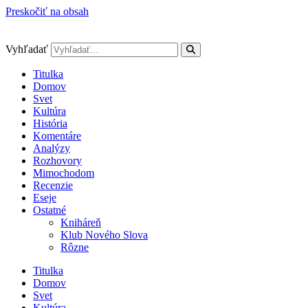
Preskočiť na obsah
Vyhľadať
Titulka
Domov
Svet
Kultúra
História
Komentáre
Analýzy
Rozhovory
Mimochodom
Recenzie
Eseje
Ostatné
Kniháreň
Klub Nového Slova
Rôzne
Titulka
Domov
Svet
Kultúra