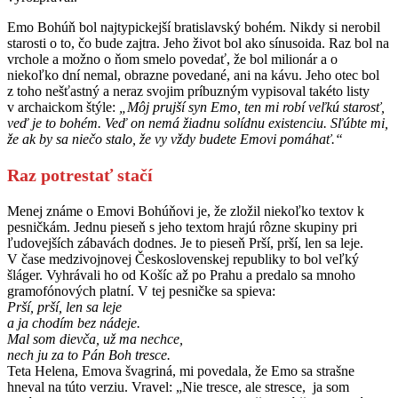
Emo Bohúň bol najtypickejší bratislavský bohém. Nikdy si nerobil
starosti o to, čo bude zajtra. Jeho život bol ako sínusoida. Raz bol na
vrchole a možno o ňom smelo povedať, že bol milionár a o
niekoľko dní nemal, obrazne povedané, ani na kávu. Jeho otec bol
z toho nešťastný a neraz svojim príbuzným vypisoval takéto listy
v archaickom štýle:
„Môj prujší syn Emo, ten mi robí veľkú starosť,
veď je to bohém. Veď on nemá žiadnu solídnu existenciu. Sľúbte mi,
že ak by sa niečo stalo, že vy vždy budete Emovi pomáhať.“
Raz potrestať stačí
Menej známe o Emovi Bohúňovi je, že zložil niekoľko textov k
pesničkám. Jednu pieseň s jeho textom hrajú rôzne skupiny pri
ľudovejších zábavách dodnes. Je to pieseň Prší, prší, len sa leje.
V čase medzivojnovej Československej republiky to bol veľký
šláger. Vyhrávali ho od Košíc až po Prahu a predalo sa mnoho
gramofónových platní. V tej pesničke sa spieva:
Prší, prší, len sa leje
a ja chodím bez nádeje.
Mal som dievča, už ma nechce,
nech ju za to Pán Boh tresce.
Teta Helena, Emova švagriná, mi povedala, že Emo sa strašne
hneval na túto verziu. Vravel: „Nie tresce, ale stresce, ja som