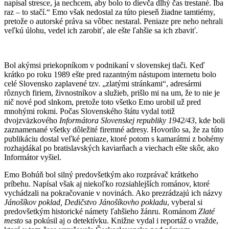
napísal stresce, ja nechcem, aby bolo to dievča dlhý čas trestané. Iba
raz – to stačí.“ Emo však nedostal za túto pieseň žiadne tamtiémy,
pretože o autorské práva sa vôbec nestaral. Peniaze pre neho nehrali
veľkú úlohu, vedel ich zarobiť, ale ešte ľahšie sa ich zbaviť.
Bol akýmsi priekopníkom v podnikaní v slovenskej tlači. Keď
krátko po roku 1989 ešte pred razantným nástupom internetu bolo
celé Slovensko zaplavené tzv. „zlatými stránkami“, adresármi
rôznych firiem, živnostníkov a služieb, prišlo mi na um, že to nie je
nič nové pod slnkom, pretože toto všetko Emo urobil už pred
mnohými rokmi. Počas Slovenského štátu vydal totiž
dvojzväzkového
Informátora Slovenskej republiky 1942/43
, kde boli
zaznamenané všetky dôležité firemné adresy. Hovorilo sa, že za túto
publikáciu dostal veľké peniaze, ktoré potom s kamarátmi z bohémy
rozhajdákal po bratislavských kaviarňach a viechach ešte skôr, ako
Informátor vyšiel.
Emo Bohúň bol silný predovšetkým ako rozprávač krátkeho
príbehu. Napísal však aj niekoľko rozsiahlejších románov, ktoré
vychádzali na pokračovanie v novinách. Ako prezrádzajú ich názvy
Jánošíkov poklad, Dedičstvo Jánošíkovho pokladu
, vyberal si
predovšetkým historické námety ľahšieho žánru. Románom
Zlaté
mesto
sa pokúsil aj o detektívku. Knižne vydal i reportáž o vražde,