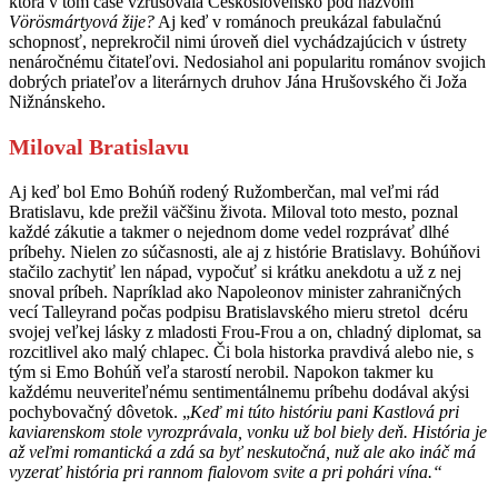
ktorá v tom čase vzrušovala Československo pod názvom
Vörösmártyová žije?
Aj keď v románoch preukázal fabulačnú
schopnosť, neprekročil nimi úroveň diel vychádzajúcich v ústrety
nenáročnému čitateľovi. Nedosiahol ani popularitu románov svojich
dobrých priateľov a literárnych druhov Jána Hrušovského či Joža
Nižnánskeho.
Miloval Bratislavu
Aj keď bol Emo Bohúň rodený Ružomberčan, mal veľmi rád
Bratislavu, kde prežil väčšinu života. Miloval toto mesto, poznal
každé zákutie a takmer o nejednom dome vedel rozprávať dlhé
príbehy. Nielen zo súčasnosti, ale aj z histórie Bratislavy. Bohúňovi
stačilo zachytiť len nápad, vypočuť si krátku anekdotu a už z nej
snoval príbeh. Napríklad ako Napoleonov minister zahraničných
vecí Talleyrand počas podpisu Bratislavského mieru stretol dcéru
svojej veľkej lásky z mladosti Frou-Frou a on, chladný diplomat, sa
rozcitlivel ako malý chlapec. Či bola historka pravdivá alebo nie, s
tým si Emo Bohúň veľa starostí nerobil. Napokon takmer ku
každému neuveriteľnému sentimentálnemu príbehu dodával akýsi
pochybovačný dôvetok. „
Keď mi túto históriu pani Kastlová pri
kaviarenskom stole vyrozprávala, vonku už bol biely deň. História je
až veľmi romantická a zdá sa byť neskutočná, nuž ale ako ináč má
vyzerať história pri rannom fialovom svite a pri pohári vína.“