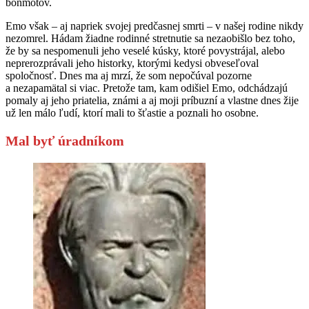
bonmotov.
Emo však – aj napriek svojej predčasnej smrti – v našej rodine nikdy
nezomrel. Hádam žiadne rodinné stretnutie sa nezaobišlo bez toho,
že by sa nespomenuli jeho veselé kúsky, ktoré povystrájal, alebo
neprerozprávali jeho historky, ktorými kedysi obveseľoval
spoločnosť. Dnes ma aj mrzí, že som nepočúval pozorne
a nezapamätal si viac. Pretože tam, kam odišiel Emo, odchádzajú
pomaly aj jeho priatelia, známi a aj moji príbuzní a vlastne dnes žije
už len málo ľudí, ktorí mali to šťastie a poznali ho osobne.
Mal byť úradníkom