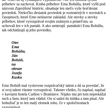
príbehov sa zachoval. Kniha príbehov Ema Bohúňa, ktoré vyšli pod
názvom
Zaprášené histórie
, obsahuje len niečo vyše šesťdesiat
poviedok. Niekoľko desiatok poviedok je roztratených v novinách a
časopisoch, ktoré Emo neúnavne zakladal. Ale stovky a stovky
príbehov, ktoré vyrozprával svojim známym a priateľom, sa
uchovali len v ich pamäti. A ako umierajú pamätníci Ema Bohúňa,
tak odchádzajú aj jeho poviedky.
Otec
Ema
Bohúňa,
Ján
Bohúň,
na
obraze
Jozefa
Kusku
Emo Bohúň mal vyslovene rozprávačský talent a dá sa povedať, že
si svoj talent vlastne vyrozprával. Takmer všetko, čo napísal, napísal
v kaviarni hotela Carlton v Bratislave. Nijako mu pri tom neprekážal
ruch a šum, ktorý tam vládol. On si sadol do kútika a tam písal. Ale
bohužiaľ je to len malý zlomok toho, čo v spoločnostiach
vyrozprával.