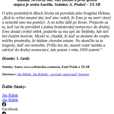
stojaca je sestra Aurélia. Snímka: A. Prakeš – TA SR
O jeho posledných dňoch života mi povedala jeho švagriná Helena.
„
Boli to veľmi smutné dni, keď sme vedeli, že Emo je na smrť chorý
a nemohli sme mu pomôcť. A on toľko túžil po živote. Prejavilo sa
to, keď raz ho prevážali z jednej bratislavskej nemocnice do druhej,
Emo dostal civilný oblek, podarilo sa mu ujsť do Štefánky, kde tiež
bol častým hosťom. Myslel si, chudák, že keď sa dostane do svojho
milého prostredia, že hádam choroba ustane. No skončilo sa to
tragicky, ináč ani nemohlo. Prišlo mu zle, museli volať sanitku a
odviezť do druhej nemocnice, kde potom v roku 1959 zomrel.“
(Koniec 1. časti)
Snímky: Autor, www.wikimedia.commons, Emil Polák a TA SR
Súvisiace:
Ján Bábik: Ján Bohúň – novinár, spisovateľ, hotelier
Ďalšie články:
Ján Bábik
Ján Bábik
Facebook