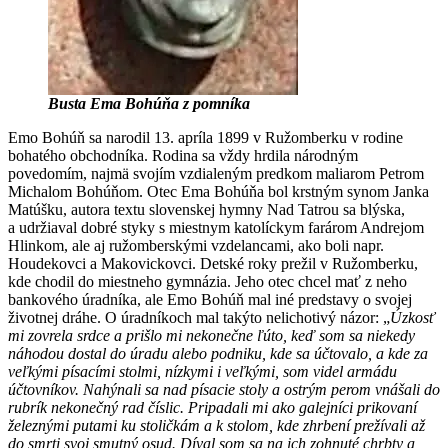
Busta Ema Bohúňa z pomníka
Emo Bohúň sa narodil 13. apríla 1899 v Ružomberku v rodine
bohatého obchodníka. Rodina sa vždy hrdila národným
povedomím, najmä svojím vzdialeným predkom maliarom Petrom
Michalom Bohúňom. Otec Ema Bohúňa bol krstným synom Janka
Matúšku, autora textu slovenskej hymny Nad Tatrou sa blýska,
a udržiaval dobré styky s miestnym katolíckym farárom Andrejom
Hlinkom, ale aj ružomberskými vzdelancami, ako boli napr.
Houdekovci a Makovickovci. Detské roky prežil v Ružomberku,
kde chodil do miestneho gymnázia. Jeho otec chcel mať z neho
bankového úradníka, ale Emo Bohúň mal iné predstavy o svojej
životnej dráhe. O úradníkoch mal takýto nelichotivý názor: „
Úzkosť
mi zovrela srdce a prišlo mi nekonečne ľúto, keď som sa niekedy
náhodou dostal do úradu alebo podniku, kde sa účtovalo, a kde za
veľkými písacími stolmi, nízkymi i veľkými, som videl armádu
účtovníkov. Nahýnali sa nad písacie stoly a ostrým perom vnášali do
rubrík nekonečný rad číslic. Pripadali mi ako galejníci prikovaní
železnými putami ku stoličkám a k stolom, kde zhrbení prežívali až
do smrti svoj smutný osud. Díval som sa na ich zohnuté chrbty a