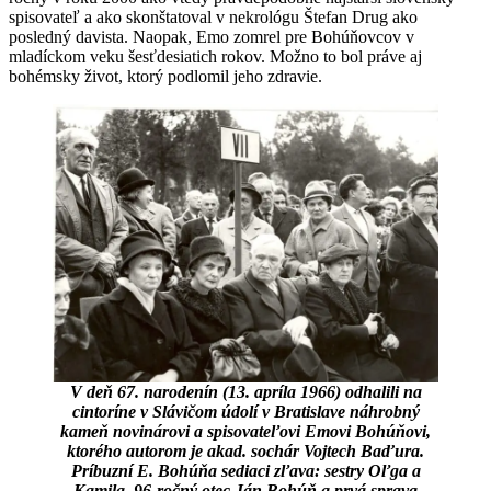
spisovateľ a ako skonštatoval v nekrológu Štefan Drug ako
posledný davista. Naopak, Emo zomrel pre Bohúňovcov v
mladíckom veku šesťdesiatich rokov. Možno to bol práve aj
bohémsky život, ktorý podlomil jeho zdravie.
V deň 67. narodenín (13. apríla 1966) odhalili na
cintoríne v Slávičom údolí v Bratislave náhrobný
kameň novinárovi a spisovateľovi Emovi Bohúňovi,
ktorého autorom je akad. sochár Vojtech Baďura.
Príbuzní E. Bohúňa sediaci zľava: sestry Oľga a
Kamila, 96-ročný otec Ján Bohúň a prvá sprava