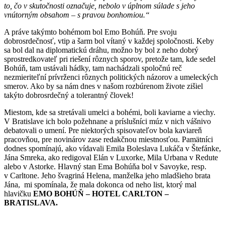
to, čo v skutočnosti označuje, nebolo v úplnom súlade s jeho
vnútorným obsahom – s pravou bonhomiou.“
A práve takýmto bohémom bol Emo Bohúň. Pre svoju
dobrosrdečnosť, vtip a šarm bol vítaný v každej spoločnosti. Keby
sa bol dal na diplomatickú dráhu, možno by bol z neho dobrý
sprostredkovateľ pri riešení rôznych sporov, pretože tam, kde sedel
Bohúň, tam ustávali hádky, tam nachádzali spoločnú reč
nezmieriteľní prívrženci rôznych politických názorov a umeleckých
smerov. Ako by sa nám dnes v našom rozbúrenom živote zišiel
takýto dobrosrdečný a tolerantný človek!
Miestom, kde sa stretávali umelci a bohémi, boli kaviarne a viechy.
V Bratislave ich bolo požehnane a príslušníci múz v nich vášnivo
debatovali o umení. Pre niektorých spisovateľov bola kaviareň
pracovňou, pre novinárov zase redakčnou miestnosťou. Pamätníci
dodnes spomínajú, ako vídavali Emila Boleslava Lukáča v Štefánke,
Jána Smreka, ako redigoval Elán v Luxorke, Mila Urbana v Redute
alebo v Astorke. Hlavný stan Ema Bohúňa bol v Savoyke, resp.
v Carltone. Jeho švagriná Helena, manželka jeho mladšieho brata
Jána, mi spomínala, že mala dokonca od neho list, ktorý mal
hlavičku
EMO BOHÚŇ – HOTEL CARLTON –
BRATISLAVA.