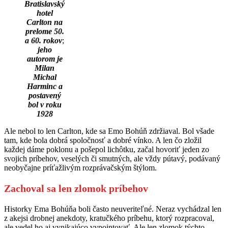
Bratislavský
hotel
Carlton na
prelome 50.
a 60. rokov
;
jeho
autorom je
Milan
Michal
Harminc
a
postavený
bol v roku
1928
Ale nebol to len Carlton, kde sa Emo Bohúň zdržiaval. Bol všade
tam, kde bola dobrá spoločnosť a dobré vínko. A len čo zložil
každej dáme poklonu a pošepol lichôtku, začal hovoriť jeden zo
svojich príbehov, veselých či smutných, ale vždy pútavý, podávaný
neobyčajne príťažlivým rozprávačským štýlom.
Zachoval sa len zlomok príbehov
Historky Ema Bohúňa boli často neuveriteľné. Neraz vychádzal len
z akejsi drobnej anekdoty, kratučkého príbehu, ktorý rozpracoval,
ale vedel ho aj vynikajúco vypointovať. Ale len zlomok týchto