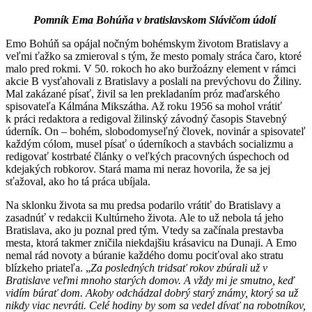
Pomník Ema Bohúňa v bratislavskom Slávičom údolí
Emo Bohúň sa opájal nočným bohémskym životom Bratislavy a
veľmi ťažko sa zmieroval s tým, že mesto pomaly stráca čaro, ktoré
malo pred rokmi. V 50. rokoch ho ako buržoázny element v rámci
akcie B vysťahovali z Bratislavy a poslali na prevýchovu do Žiliny.
Mal zakázané písať, živil sa len prekladaním próz maďarského
spisovateľa Kálmána Mikszátha. Až roku 1956 sa mohol vrátiť
k práci redaktora a redigoval žilinský závodný časopis Stavebný
úderník. On – bohém, slobodomyseľný človek, novinár a spisovateľ
každým cólom, musel písať o úderníkoch a stavbách socializmu a
redigovať kostrbaté články o veľkých pracovných úspechoch od
kdejakých robkorov. Stará mama mi neraz hovorila, že sa jej
sťažoval, ako ho tá práca ubíjala.
Na sklonku života sa mu predsa podarilo vrátiť do Bratislavy a
zasadnúť v redakcii Kultúrneho života. Ale to už nebola tá jeho
Bratislava, ako ju poznal pred tým. Vtedy sa začínala prestavba
mesta, ktorá takmer zničila niekdajšiu krásavicu na Dunaji. A Emo
nemal rád novoty a búranie každého domu pociťoval ako stratu
blízkeho priateľa. „
Za posledných tridsať rokov zbúrali už v
Bratislave veľmi mnoho starých domov. A vždy mi je smutno, keď
vidím búrať dom. Akoby odchádzal dobrý starý známy, ktorý sa už
nikdy viac nevráti. Celé hodiny by som sa vedel dívať na robotníkov,