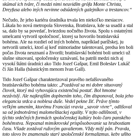
skúmal ich tváre, či medzi nimi neuvidím grófa Monte Christa,
Dreyfusa alebo iných nevinne odsúdených galejníkov a trestancov.“
Nečudo, že jeho kariéra úradníka trvala len niekoľko mesiacov.
Lákala ho nová metropola Slovenska, Bratislava, kde sa usadil a stal
sa, dalo by sa povedať, hviezdou nočného života. Spolu s ostatnými
umelcami vytvoril spoločnosť, ktorej sa hovorilo bratislavská
bohéma. Ale na rozdiel od iných bohém, napríklad parížskej, ju
netvorili umelci, ktorí aj keď mimoriadne talentovaní, predsa len boli
počas života neuznaní a živorili; bratislavskí bohémi boli umelci už
slušne situovaní, spoločensky uznávaní, ba patrili medzi nich aj
vysokí štátni úradníci ako Tido Jozef Gašpar, Emil Boleslav Lukáč
či Ján Halla (básnickým menom Ivan Gall).
Tido Jozef Gašpar charakterizoval pravého nefalšovaného
bratislavského bohéma takto: „
Pozdával sa mi dobre situovaný
človek, ktorý má vyhovujúcu existenčnú postať. Bol hmotne
nezávislý. Ale najkrajším doplnením toho, čím disponoval, bola jeho
elegancia srdca a noblesa duše. Vedel pekne žiť. Práve týmto
veľkým umením, ktorému Francúzi vravia „savoir vivre“, odlišoval
sa od jednotvárnej malomeštiackej egality. V tejto odlišnosti, v
týchto srdečných formách spoločenskej kultúry bolo čaro panského
bohémstva. Nepoznal mimikrovské prispôsobovanie sa hrubostiam
času. Všade zostával ružovým gavalierom. Vždy milý pán. Pravda,
toto slovo by znamenalo starý spoločenský formalizmus, keby uňho