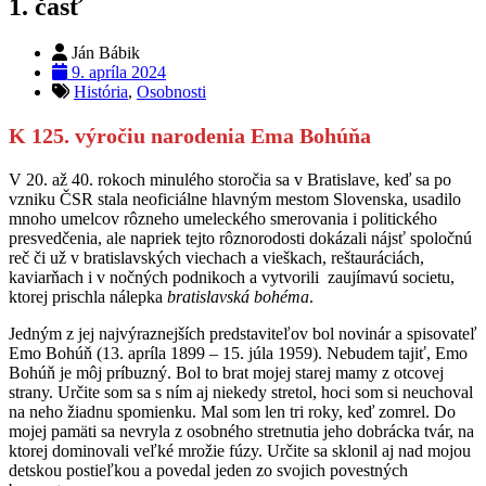
1. časť
Ján Bábik
9. apríla 2024
História
,
Osobnosti
K 125. výročiu narodenia Ema Bohúňa
V 20. až 40. rokoch minulého storočia sa v Bratislave, keď sa po
vzniku ČSR stala neoficiálne hlavným mestom Slovenska, usadilo
mnoho umelcov rôzneho umeleckého smerovania i politického
presvedčenia, ale napriek tejto rôznorodosti dokázali nájsť spoločnú
reč či už v bratislavských viechach a vieškach, reštauráciách,
kaviarňach i v nočných podnikoch a vytvorili zaujímavú societu,
ktorej prischla nálepka
bratislavská bohéma
.
Jedným z jej najvýraznejších predstaviteľov bol novinár a spisovateľ
Emo Bohúň (13. apríla 1899 – 15. júla 1959). Nebudem tajiť, Emo
Bohúň je môj príbuzný. Bol to brat mojej starej mamy z otcovej
strany. Určite som sa s ním aj niekedy stretol, hoci som si neuchoval
na neho žiadnu spomienku. Mal som len tri roky, keď zomrel. Do
mojej pamäti sa nevryla z osobného stretnutia jeho dobrácka tvár, na
ktorej dominovali veľké mrožie fúzy. Určite sa sklonil aj nad mojou
detskou postieľkou a povedal jeden zo svojich povestných