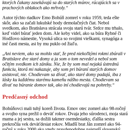
ktorých čakany zasekávajú sa do starých múrov, rúcajúcich sa v
prachových oblakoch ako mŕtvoly.“
Autor týchto riadkov Emo Bohúň zomrel v roku 1959, teda ešte
skôr, ako sa začali lukulské hody demolačných čiat. Nebol
svedkom, ako Bratislava strácala svoju starú tvár. Srdce mu trhalo,
keď videl búrať jeden dom. Ale keby videl, ako sa búra Rybné či
Hodžovo námestie, Vysoká ulica so svojimi vieškami, synagóga a
iné časti mesta, asi by mu puklo od žiaľu.
„
Ani neviem, ako sa mohlo stať, že pred niekoľkými rokmi zbúrali v
Bratislave dve staré domy a ja som o tom nevedel a nebol som
očitým svedkom ich zániku. Nie, že by som mal nejakú ústrednú
funkciu, ktorá mi nakazuje, aby som pri búraní starých domov
asistoval, nie. Chodievam sa dívať, ako staré domy padajú, iba z
lásky ku každému starému kameňu nášho mesta. Chodievam sa
dívať na búranie domov tak, ako iní chodievajú na pohreby.“
Predčasný odchod
Bohúňovci mali tuhý koreň života. Emov otec zomrel ako 98-ročný
a svojho syna prežil o deväť rokov. Dvaja jeho súrodenci, moja stará
mama a jej sestra, sa dožili takmer osemdesiatky, ďalšia sestra
prekročila vek deväťdesiat rokov. Mladší brat Ján zomrel ako 94-
ročný v roku 2000 ako vtedy pravdepodobne najstarší slovenský