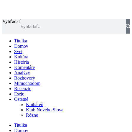
Vyhľadať
Titulka
Domov
Svet
Kultúra
História
Komentáre
Analýzy
Rozhovory
Mimochodom
Recenzie
Eseje
Ostatné
Kniháreň
Klub Nového Slova
Rôzne
Titulka
Domov