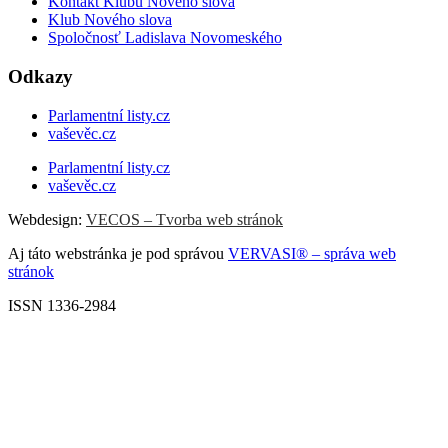
Kontakt Klubu Nového slova
Klub Nového slova
Spoločnosť Ladislava Novomeského
Odkazy
Parlamentní listy.cz
vaševěc.cz
Parlamentní listy.cz
vaševěc.cz
Webdesign:
VECOS – Tvorba web stránok
Aj táto webstránka je pod správou
VERVASI® – správa web
stránok
ISSN 1336-2984
Scroll
Up