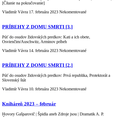
[Čítanie na pokračovanie]
Vladimír Vávra
17. februára 2023
Nekomentované
PRÍBEHY Z DOMU SMRTI [3.]
Púť do osudov židovských predkov: Kati a ich obete,
Osvienčim/Auschwitz, Arminov príbeh
Vladimír Vávra
14. februára 2023
Nekomentované
PRÍBEHY Z DOMU SMRTI [2.]
Púť do osudov židovských predkov: Prvá republika, Protektorát a
Slovenský štát
Vladimír Vávra
10. februára 2023
Nekomentované
Kniháreň 2023 – február
Hovory Gašparovič | Špidla aneb Zdroje jsou | Dramatik A. P.