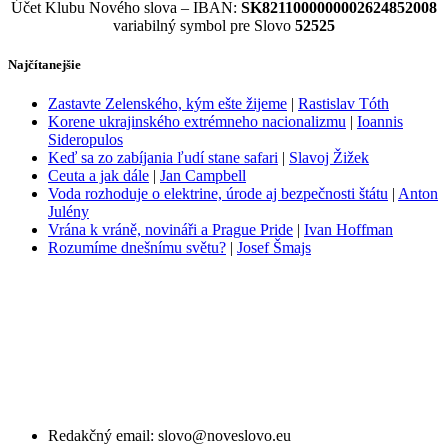
Účet Klubu Nového slova – IBAN:
SK8211000000002624852008
variabilný symbol pre Slovo
52525
Najčítanejšie
Zastavte Zelenského, kým ešte žijeme
|
Rastislav Tóth
Korene ukrajinského extrémneho nacionalizmu
|
Ioannis
Sideropulos
Keď sa zo zabíjania ľudí stane safari
|
Slavoj Žižek
Ceuta a jak dále
|
Jan Campbell
Voda rozhoduje o elektrine, úrode aj bezpečnosti štátu
|
Anton
Julény
Vrána k vráně, novináři a Prague Pride
|
Ivan Hoffman
Rozumíme dnešnímu světu?
|
Josef Šmajs
Redakčný email: slovo@noveslovo.eu