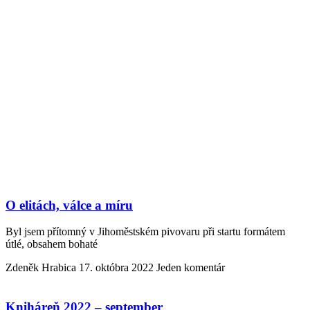
O elitách, válce a míru
Byl jsem přítomný v Jihoměstském pivovaru při startu formátem
útlé, obsahem bohaté
Zdeněk Hrabica
17. októbra 2022
Jeden komentár
Kniháreň 2022 – september