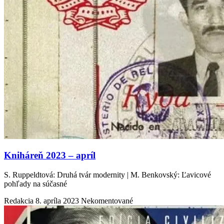
Kniháreň 2023 – apríl
S. Ruppeldtová: Druhá tvár modernity | M. Benkovský: Ľavicové
pohľady na súčasné
Redakcia
8. apríla 2023
Nekomentované