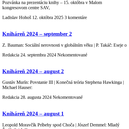
Pozvánka na prezentáciu knihy – 15. októbra v Malom
kongresovom centre SAV,
Ladislav Hohoš
12. októbra 2025
3 komentáre
Kniháreň 2024 – september 2
Z. Bauman: Sociální nerovnosti v globálním věku | P. Takáč: Eseje o
Redakcia
24. septembra 2024
Nekomentované
Kniháreň 2024 – august 2
Gustáv Murín: Povstanie III | Konečná teória Stephena Hawkinga |
Michael Hauser:
Redakcia
28. augusta 2024
Nekomentované
Kniháreň 2024 – august 1
Leopold Moravčík Príbehy spod Choča | Jószef Demmel: Mladý