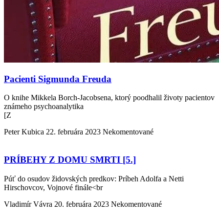
Pacienti Sigmunda Freuda
O knihe Mikkela Borch-Jacobsena, ktorý poodhalil životy pacientov
známeho psychoanalytika
[Z
Peter Kubica
22. februára 2023
Nekomentované
PRÍBEHY Z DOMU SMRTI [5.]
Púť do osudov židovských predkov: Príbeh Adolfa a Netti
Hirschovcov, Vojnové finále<br
Vladimír Vávra
20. februára 2023
Nekomentované