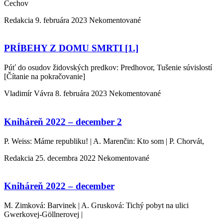
Čechov
Redakcia
9. februára 2023
Nekomentované
PRÍBEHY Z DOMU SMRTI [1.]
Púť do osudov židovských predkov: Predhovor, Tušenie súvislostí
[Čítanie na pokračovanie]
Vladimír Vávra
8. februára 2023
Nekomentované
Kniháreň 2022 – december 2
P. Weiss: Máme republiku! | A. Marenčin: Kto som | P. Chorvát,
Redakcia
25. decembra 2022
Nekomentované
Kniháreň 2022 – december
M. Zimková: Barvinek | A. Grusková: Tichý pobyt na ulici
Gwerkovej-Göllnerovej |