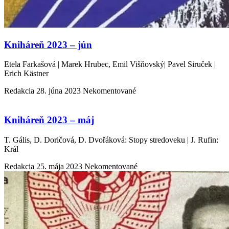
Kniháreň 2023 – jún
Etela Farkašová | Marek Hrubec, Emil Višňovský| Pavel Siruček |
Erich Kästner
Redakcia
28. júna 2023
Nekomentované
Kniháreň 2023 – máj
T. Gális, D. Doričová, D. Dvořáková: Stopy stredoveku | J. Rufin:
Král
Redakcia
25. mája 2023
Nekomentované