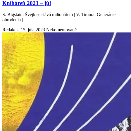
Kniháreň 2023 – júl
S. Bigstain: Švejk se stává milionářem | V. Timura: Generácie
obrodenia |
Redakcia
15. júla 2023
Nekomentované