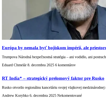
Európa by nemala byť bojiskom impérií, ale priesto
Trumpova Národná bezpečnostná stratégia – ani vodidlo, ani postrach
Eduard Chmelár
8. decembra 2025
6 komentárov
RT India* – strategický prelomový faktor pre Rusko
Rusko otvorilo regionálnu kanceláriu svojej vlajkovej medzinárodnej 
Andrew Korybko
6. decembra 2025
Nekomentované