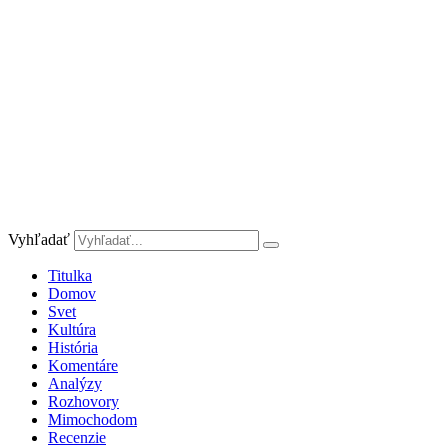
Preskočiť
na
obsah
Vyhľadať
Titulka
Domov
Svet
Kultúra
História
Komentáre
Analýzy
Rozhovory
Mimochodom
Recenzie