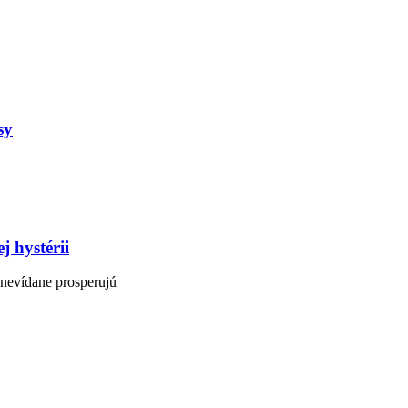
sy
j hystérii
nevídane prosperujú