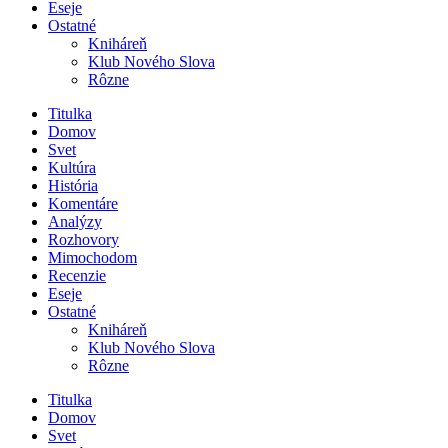
Eseje
Ostatné
Kniháreň
Klub Nového Slova
Rôzne
Titulka
Domov
Svet
Kultúra
História
Komentáre
Analýzy
Rozhovory
Mimochodom
Recenzie
Eseje
Ostatné
Kniháreň
Klub Nového Slova
Rôzne
Titulka
Domov
Svet