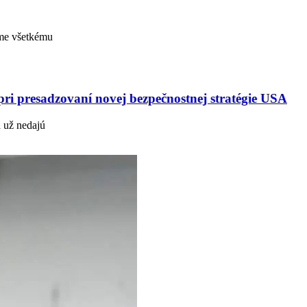
rme všetkému
i presadzovaní novej bezpečnostnej stratégie USA
a už nedajú