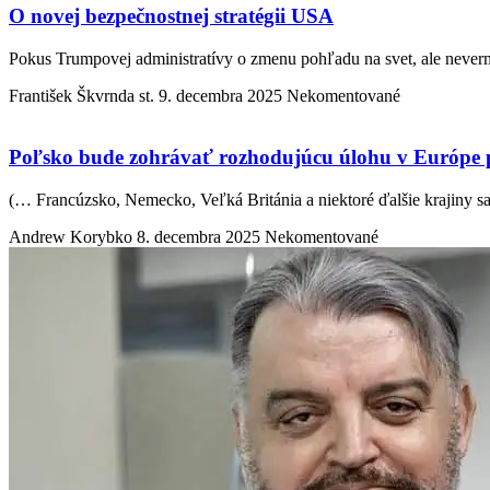
O novej bezpečnostnej stratégii USA
Pokus Trumpovej administratívy o zmenu pohľadu na svet, ale neve
František Škvrnda st.
9. decembra 2025
Nekomentované
Poľsko bude zohrávať rozhodujúcu úlohu v Európe pr
(… Francúzsko, Nemecko, Veľká Británia a niektoré ďalšie krajiny s
Andrew Korybko
8. decembra 2025
Nekomentované