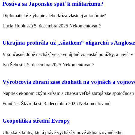
Posúva sa Japonsko späť k militarizmu?
Diplomatické zlyhanie alebo kríza vlastnej autonómie?
Lucia Hubinská
5. decembra 2025
Nekomentované
Ukrajina prohrála už „sňatkem“ oligarchů s Anglosa
V současné době nachází ve stavu úplné vojenské porážky, a navíc v
Ivo Šebestík
5. decembra 2025
Nekomentované
Výrobcovia zbraní zase zbohatli na vojnách a vojnove
Napriek ekonomickým krízam a chaosu veľké zbrojárske spoločnosti 
František Škvrnda st.
3. decembra 2025
Nekomentované
Geopolitika střední Evropy
Ukázka z knihy, která právě vychází v nové aktualizované edici