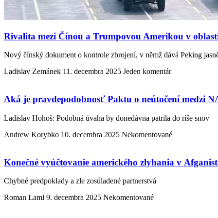
Rivalita mezi Čínou a Trumpovou Amerikou v oblasti v
Nový čínský dokument o kontrole zbrojení, v němž dává Peking jasně
Ladislav Zemánek
11. decembra 2025
Jeden komentár
Aká je pravdepodobnosť Paktu o neútočení medzi
Ladislav Hohoš: Podobná úvaha by donedávna patrila do ríše snov
Andrew Korybko
10. decembra 2025
Nekomentované
Konečné vyúčtovanie amerického zlyhania v Afganis
Chybné predpoklady a zle zosúladené partnerstvá
Roman Laml
9. decembra 2025
Nekomentované