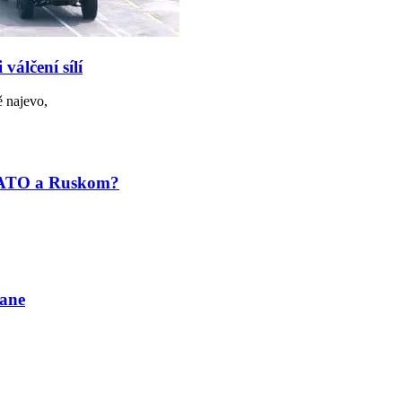
álčení sílí
 najevo,
 NATO a Ruskom?
tane