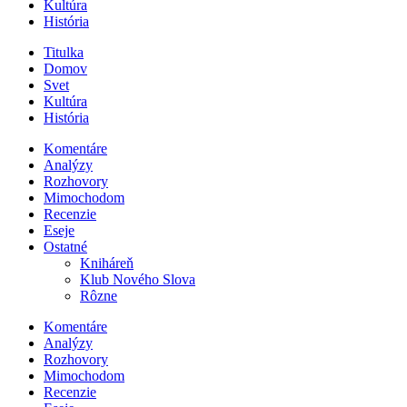
Kultúra
História
Titulka
Domov
Svet
Kultúra
História
Komentáre
Analýzy
Rozhovory
Mimochodom
Recenzie
Eseje
Ostatné
Kniháreň
Klub Nového Slova
Rôzne
Komentáre
Analýzy
Rozhovory
Mimochodom
Recenzie