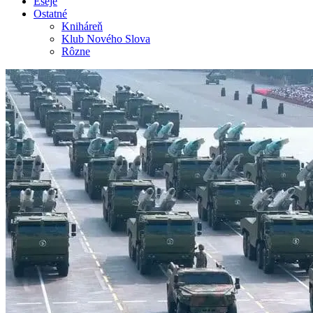
Eseje
Ostatné
Kniháreň
Klub Nového Slova
Rôzne