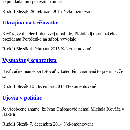
je prekladanou spisovateľkou po
Rudolf Slezák
28. februára 2015
Nekomentované
Ukrajina na križovatke
Keď vyzval líder Luhanskej republiky Plotnickij ukrajinského
prezidenta Porošenka na súboj, vyvolalo
Rudolf Slezák
4. februára 2015
Nekomentované
Vysmážaný separatista
Keď začne manželka listovať v kalendári, znamená to pre mňa, že
sa
Rudolf Slezák
10. decembra 2014
Nekomentované
Ujovia v politike
Je všeobecne známe, že Ivan Gašparovič nemal Michala Kováča v
láske a
Rudolf Slezák
7. decembra 2014
Nekomentované