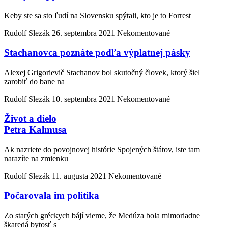
Keby ste sa sto ľudí na Slovensku spýtali, kto je to Forrest
Rudolf Slezák
26. septembra 2021
Nekomentované
Stachanovca poznáte podľa výplatnej pásky
Alexej Grigorievič Stachanov bol skutočný človek, ktorý šiel
zarobiť do bane na
Rudolf Slezák
10. septembra 2021
Nekomentované
Život a dielo
Petra Kalmusa
Ak nazriete do povojnovej histórie Spojených štátov, iste tam
narazíte na zmienku
Rudolf Slezák
11. augusta 2021
Nekomentované
Počarovala im politika
Zo starých gréckych bájí vieme, že Medúza bola mimoriadne
škaredá bytosť s