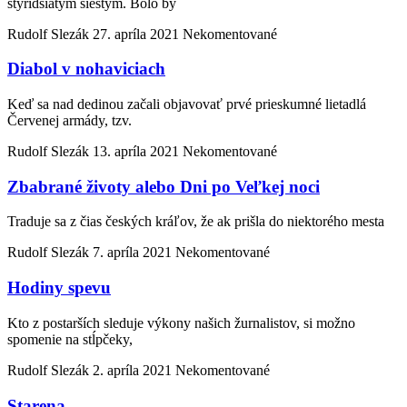
štyridsiatym šiestym. Bolo by
Rudolf Slezák
27. apríla 2021
Nekomentované
Diabol v nohaviciach
Keď sa nad dedinou začali objavovať prvé prieskumné lietadlá
Červenej armády, tzv.
Rudolf Slezák
13. apríla 2021
Nekomentované
Zbabrané životy alebo Dni po Veľkej noci
Traduje sa z čias českých kráľov, že ak prišla do niektorého mesta
Rudolf Slezák
7. apríla 2021
Nekomentované
Hodiny spevu
Kto z postarších sleduje výkony našich žurnalistov, si možno
spomenie na stĺpčeky,
Rudolf Slezák
2. apríla 2021
Nekomentované
Starena