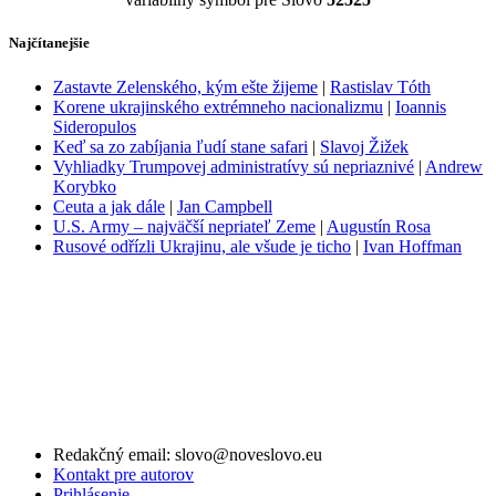
Najčítanejšie
Zastavte Zelenského, kým ešte žijeme
|
Rastislav Tóth
Korene ukrajinského extrémneho nacionalizmu
|
Ioannis
Sideropulos
Keď sa zo zabíjania ľudí stane safari
|
Slavoj Žižek
Vyhliadky Trumpovej administratívy sú nepriaznivé
|
Andrew
Korybko
Ceuta a jak dále
|
Jan Campbell
U.S. Army – najväčší nepriateľ Zeme
|
Augustín Rosa
Rusové odřízli Ukrajinu, ale všude je ticho
|
Ivan Hoffman
Redakčný email: slovo@noveslovo.eu
Kontakt pre autorov
Prihlásenie