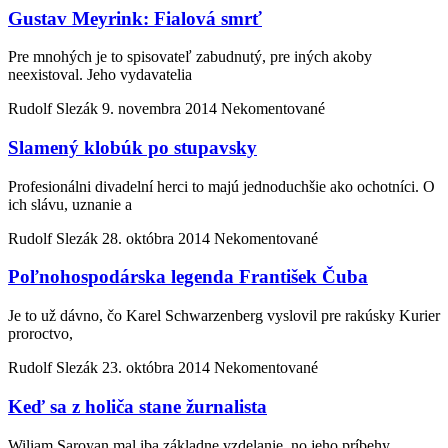
Gustav Meyrink: Fialová smrť
Pre mnohých je to spisovateľ zabudnutý, pre iných akoby
neexistoval. Jeho vydavatelia
Rudolf Slezák
9. novembra 2014
Nekomentované
Slamený klobúk po stupavsky
Profesionálni divadelní herci to majú jednoduchšie ako ochotníci. O
ich slávu, uznanie a
Rudolf Slezák
28. októbra 2014
Nekomentované
Poľnohospodárska legenda František Čuba
Je to už dávno, čo Karel Schwarzenberg vyslovil pre rakúsky Kurier
proroctvo,
Rudolf Slezák
23. októbra 2014
Nekomentované
Keď sa z holiča stane žurnalista
Wiliam Saroyan mal iba základne vzdelanie, no jeho príbehy