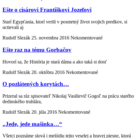
Ešte o cisárovi Františkovi Jozefovi
Starí Egypťania, ktorí verili v posmrtný život svojich predkov, si
uctievali aj
Rudolf Slezák
25. novembra 2016
Nekomentované
Ešte raz na tému Gorbačov
Hovorí sa, že História je stará dáma a ako taká si dosť
Rudolf Slezák
20. októbra 2016
Nekomentované
O pozlátených korytách…
Prizeral sa ráz spisovateľ Nikolaj Vasilievič Gogoľ na prácu starého
dedinského truhlára,
Rudolf Slezák
20. júla 2016
Nekomentované
„Jede, jede mašinka…“
Všetci poznáme slová i melódiu tejto veselej a hravej piesne, ktorá