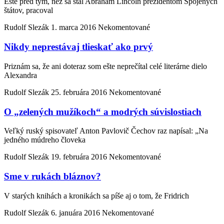
Ešte pred tým, než sa stal Abraham Lincoln prezidentom Spojených
štátov, pracoval
Rudolf Slezák
1. marca 2016
Nekomentované
Nikdy neprestávaj tlieskať ako prvý
Priznám sa, že ani doteraz som ešte neprečítal celé literárne dielo
Alexandra
Rudolf Slezák
25. februára 2016
Nekomentované
O „zelených mužíkoch“ a modrých súvislostiach
Veľký ruský spisovateľ Anton Pavlovič Čechov raz napísal: „Na
jedného múdreho človeka
Rudolf Slezák
19. februára 2016
Nekomentované
Sme v rukách bláznov?
V starých knihách a kronikách sa píše aj o tom, že Fridrich
Rudolf Slezák
6. januára 2016
Nekomentované