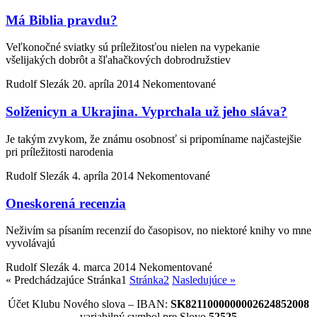
Má Biblia pravdu?
Veľkonočné sviatky sú príležitosťou nielen na vypekanie
všelijakých dobrôt a šľahačkových dobrodružstiev
Rudolf Slezák
20. apríla 2014
Nekomentované
Solženicyn a Ukrajina. Vyprchala už jeho sláva?
Je takým zvykom, že známu osobnosť si pripomíname najčastejšie
pri príležitosti narodenia
Rudolf Slezák
4. apríla 2014
Nekomentované
Oneskorená recenzia
Neživím sa písaním recenzií do časopisov, no niektoré knihy vo mne
vyvolávajú
Rudolf Slezák
4. marca 2014
Nekomentované
« Predchádzajúce
Stránka
1
Stránka
2
Nasledujúce »
Účet Klubu Nového slova – IBAN:
SK8211000000002624852008
variabilný symbol pre Slovo
52525