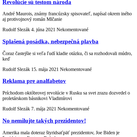
Revolúcie sú testom národa
André Maurois, známy francúzsky spisovateľ, napísal okrem iného
aj protivojnový román Mlčanie
Rudolf Slezák
4. júna 2021
Nekomentované
Splašená posádka, nebezpečná plavba
Čoraz častejšie si veľa ľudí kladie otázku, či sa rozhodovali múdro,
keď
Rudolf Slezák
15. mája 2021
Nekomentované
Reklama pre analfabetov
Príchodom októbrovej revolúcie v Rusku sa svet zrazu dozvedel o
proletárskom básnikovi Vladimírovi
Rudolf Slezák
7. mája 2021
Nekomentované
No nemilujte takých prezidentov!
Amerika mala doteraz štyridsaťpäť prezidentov, Joe Biden je