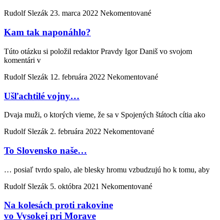
Rudolf Slezák
23. marca 2022
Nekomentované
Kam tak naponáhlo?
Túto otázku si položil redaktor Pravdy Igor Daniš vo svojom
komentári v
Rudolf Slezák
12. februára 2022
Nekomentované
Ušľachtilé vojny…
Dvaja muži, o ktorých vieme, že sa v Spojených štátoch cítia ako
Rudolf Slezák
2. februára 2022
Nekomentované
To Slovensko naše…
… posiaľ tvrdo spalo, ale blesky hromu vzbudzujú ho k tomu, aby
Rudolf Slezák
5. októbra 2021
Nekomentované
Na kolesách proti rakovine
vo Vysokej pri Morave