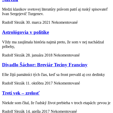
Medzi klasikov svetovej literatúry právom patrí aj ruský spisovateľ
Ivan Sergejevič Turgenev.
Rudolf Slezák
30. marca 2021
Nekomentované
Astrológovia v politike
Vždy ma zaujímala história najmä preto, že som v nej nachádzal
príbehy,
Rudolf Slezák
28. januára 2018
Nekomentované
Divadlo Šáchor: Breviár Teciny Franciny
Ešte žijú pamätníci tých čias, keď sa front prevalil aj cez dedinky
Rudolf Slezák
11. októbra 2017
Nekomentované
Tretí vek – zrelosť
Niekde som čítal, že ľudský život prebieha v troch etapách: prvou je
Rudolf Slezák
14. apríla 2017
Nekomentované