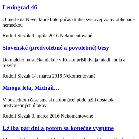
Leningrad 46
O meste na Neve, ktoré bolo počas druhej svetovej vojny obliehané
nemeckou
Rudolf Slezák
9. apríla 2016
Nekomentované
Slovenské (predvolebné a povolebné) besy
Do malého mestečka niekde v Rusku prišli dvaja mladí ľudia a
rozvírili
Rudolf Slezák
14. marca 2016
Nekomentované
Mnoga leta, Michail…
V poslednom čase sme si na domácej pôde užili dostatok
predvolebných útokov
Rudolf Slezák
3. marca 2016
Nekomentované
Už iba pár dní a potom sa konečne vyspíme