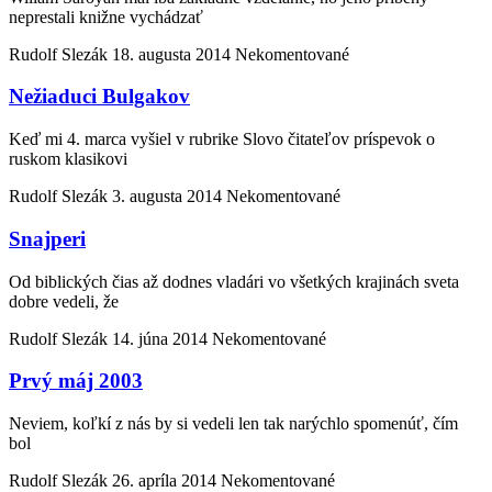
neprestali knižne vychádzať
Rudolf Slezák
18. augusta 2014
Nekomentované
Nežiaduci Bulgakov
Keď mi 4. marca vyšiel v rubrike Slovo čitateľov príspevok o
ruskom klasikovi
Rudolf Slezák
3. augusta 2014
Nekomentované
Snajperi
Od biblických čias až dodnes vladári vo všetkých krajinách sveta
dobre vedeli, že
Rudolf Slezák
14. júna 2014
Nekomentované
Prvý máj 2003
Neviem, koľkí z nás by si vedeli len tak narýchlo spomenúť, čím
bol
Rudolf Slezák
26. apríla 2014
Nekomentované