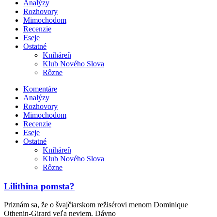
Analýzy
Rozhovory
Mimochodom
Recenzie
Eseje
Ostatné
Kniháreň
Klub Nového Slova
Rôzne
Komentáre
Analýzy
Rozhovory
Mimochodom
Recenzie
Eseje
Ostatné
Kniháreň
Klub Nového Slova
Rôzne
Lilithina pomsta?
Priznám sa, že o švajčiarskom režisérovi menom Dominique
Othenin-Girard veľa neviem. Dávno