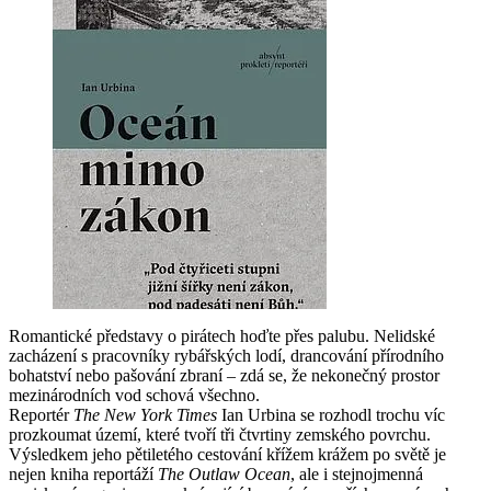
Romantické představy o pirátech hoďte přes palubu. Nelidské
zacházení s pracovníky rybářských lodí, drancování přírodního
bohatství nebo pašování zbraní – zdá se, že nekonečný prostor
mezinárodních vod schová všechno.
Reportér
The New York Times
Ian Urbina se rozhodl trochu víc
prozkoumat území, které tvoří tři čtvrtiny zemského povrchu.
Výsledkem jeho pětiletého cestování křížem krážem po světě je
nejen kniha reportáží
The Outlaw Ocean
, ale i stejnojmenná