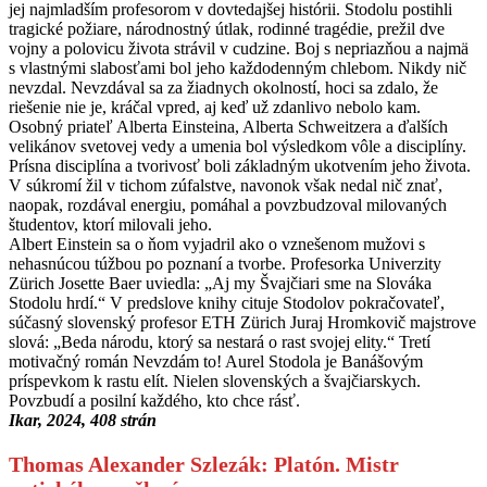
jej najmladším profesorom v dovtedajšej histórii. Stodolu postihli
tragické požiare, národnostný útlak, rodinné tragédie, prežil dve
vojny a polovicu života strávil v cudzine. Boj s nepriazňou a najmä
s vlastnými slabosťami bol jeho každodenným chlebom. Nikdy nič
nevzdal. Nevzdával sa za žiadnych okolností, hoci sa zdalo, že
riešenie nie je, kráčal vpred, aj keď už zdanlivo nebolo kam.
Osobný priateľ Alberta Einsteina, Alberta Schweitzera a ďalších
velikánov svetovej vedy a umenia bol výsledkom vôle a disciplíny.
Prísna disciplína a tvorivosť boli základným ukotvením jeho života.
V súkromí žil v tichom zúfalstve, navonok však nedal nič znať,
naopak, rozdával energiu, pomáhal a povzbudzoval milovaných
študentov, ktorí milovali jeho.
Albert Einstein sa o ňom vyjadril ako o vznešenom mužovi s
nehasnúcou túžbou po poznaní a tvorbe. Profesorka Univerzity
Zürich Josette Baer uviedla: „Aj my Švajčiari sme na Slováka
Stodolu hrdí.“ V predslove knihy cituje Stodolov pokračovateľ,
súčasný slovenský profesor ETH Zürich Juraj Hromkovič majstrove
slová: „Beda národu, ktorý sa nestará o rast svojej elity.“ Tretí
motivačný román Nevzdám to! Aurel Stodola je Banášovým
príspevkom k rastu elít. Nielen slovenských a švajčiarskych.
Povzbudí a posilní každého, kto chce rásť.
Ikar, 2024, 408 strán
Thomas Alexander Szlezák: Platón. Mistr