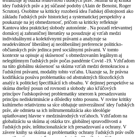
tematizuje aj otázka relatívnosti ľudských práv. Skúma sa aj kritika
idey ľudských práv a jej súčasné podoby (Alain de Benoist, Roger
Scruton). Osobitne sa kriticky rozoberá idea ľudskej dôstojnosti ako
základu ľudských práv historickej a systematickej perspektívy a
poukazuje na jej obmedzenosť, pričom sa kriticky reflektuje
Kantova idea praktickej slobody autonómie . Na pozadí relevantnej
domácej aj zahraničnej literatúry sa posudzuje aj vzťah medzi
individuálnymi a kolektívnymi právami a analyzuje sa
neadekvátnosť liberálnej aj neoliberálnej preferencie politicko-
občianskych práv jedinca pred sociálnymi právami. V tomto
kontexte sa opisuje aj skúsenosť s obmedzovaním legálnym aj
nelegitímnym ľudských práv počas pandémie Covid -19. Vzhľadom
na túto globálnu skúsenosť sa skúma vzťah medzi demokraciou a
ľudskými právami, modality tohto vzťahu. Ukazuje sa, že právna
kodifikácia posúva problematiku od abstraktných filozofických
analýz k politickej špecifikácií ich obsahu. V dejinnej perspektíve sa
skúma dnešný posun od rovnosti a slobody ako kľúčových
princípov ľudskoprávnej problematiky smerom k presadzovaniu
princípu nediskriminácie a dôsledky tohto posunu. V rovine kritiky
kultúrneho relativizmu sa síce obhajuje univerzálnosť idey ľudských
práv, ale odmieta sa ich inštrumentalizácia ako ideológie
uplatňovanej hlavne v medzinárodných vzťahoch. Vzhľadom na
globalizáciu sa skúma aj otázka tzv. globálnej spravodlivosti a
ľudských práv, inštitucionalizácie ich presadzovaní a ochrany. V
závere knihy sa skúma aj problematiky ochrany ľudských práv osôb