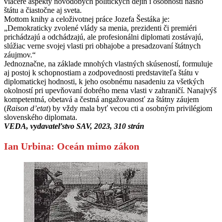
viaceré aspekty novodobých politických dejín i osobností nášho
štátu a čiastočne aj sveta.
Mottom knihy a celoživotnej práce Jozefa Šestáka je:
„Demokraticky zvolené vlády sa menia, prezidenti či premiéri
prichádzajú a odchádzajú, ale profesionálni diplomati zostávajú,
slúžiac verne svojej vlasti pri obhajobe a presadzovaní štátnych
záujmov.“
Jednoznačne, na základe mnohých vlastných skúseností, formuluje
aj postoj k schopnostiam a zodpovednosti predstaviteľa štátu v
diplomatickej hodnosti, k jeho osobnému nasadeniu za všetkých
okolností pri upevňovaní dobrého mena vlasti v zahraničí. Nanajvýš
kompetentná, obetavá a čestná angažovanosť za štátny záujem
(
Raison d’etat
) by vždy mala byť vecou cti a osobným privilégiom
slovenského diplomata.
VEDA, vydavateľstvo SAV, 2023, 310 strán
Ian Urbina: Oceán mimo zákon