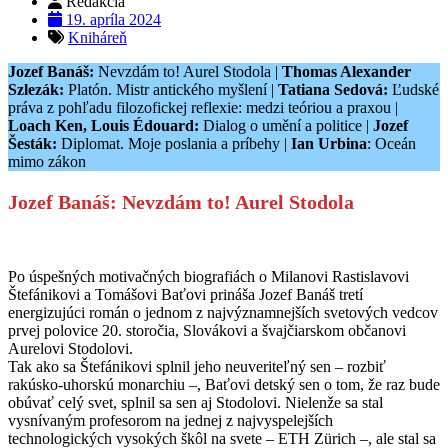
Redakcia
19. apríla 2024
Kniháreň
Jozef Banáš:
Nevzdám to! Aurel Stodola |
Thomas Alexander
Szlezák:
Platón. Mistr antického myšlení |
Tatiana Sedová:
Ľudské
práva z pohľadu filozofickej reflexie: medzi teóriou a praxou |
Loach Ken, Louis Édouard:
Dialog o umění a politice |
Jozef
Šesták:
Diplomat. Moje poslania a príbehy |
Ian Urbina
: Oceán
mimo zákon
Jozef Banáš: Nevzdám to! Aurel Stodola
Po úspešných motivačných biografiách o Milanovi Rastislavovi
Štefánikovi a Tomášovi Baťovi prináša Jozef Banáš tretí
energizujúci román o jednom z najvýznamnejších svetových vedcov
prvej polovice 20. storočia, Slovákovi a švajčiarskom občanovi
Aurelovi Stodolovi.
Tak ako sa Štefánikovi splnil jeho neuveriteľný sen – rozbiť
rakúsko-uhorskú monarchiu –, Baťovi detský sen o tom, že raz bude
obúvať celý svet, splnil sa sen aj Stodolovi. Nielenže sa stal
vysnívaným profesorom na jednej z najvyspelejších
technologických vysokých škôl na svete – ETH Zürich –, ale stal sa