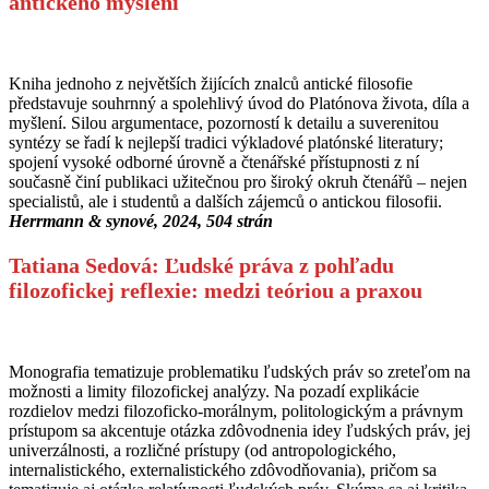
antického myšlení
Kniha jednoho z největších žijících znalců antické filosofie
představuje souhrnný a spolehlivý úvod do Platónova života, díla a
myšlení. Silou argumentace, pozorností k detailu a suverenitou
syntézy se řadí k nejlepší tradici výkladové platónské literatury;
spojení vysoké odborné úrovně a čtenářské přístupnosti z ní
současně činí publikaci užitečnou pro široký okruh čtenářů – nejen
specialistů, ale i studentů a dalších zájemců o antickou filosofii.
Herrmann & synové, 2024, 504 strán
Tatiana Sedová: Ľudské práva z pohľadu
filozofickej reflexie: medzi teóriou a praxou
Monografia tematizuje problematiku ľudských práv so zreteľom na
možnosti a limity filozofickej analýzy. Na pozadí explikácie
rozdielov medzi filozoficko-morálnym, politologickým a právnym
prístupom sa akcentuje otázka zdôvodnenia idey ľudských práv, jej
univerzálnosti, a rozličné prístupy (od antropologického,
internalistického, externalistického zdôvodňovania), pričom sa