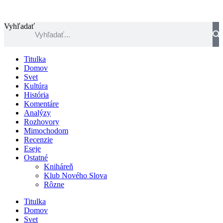
Preskočiť
na
obsah
Vyhľadať
Titulka
Domov
Svet
Kultúra
História
Komentáre
Analýzy
Rozhovory
Mimochodom
Recenzie
Eseje
Ostatné
Kniháreň
Klub Nového Slova
Rôzne
Titulka
Domov
Svet