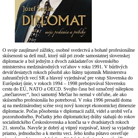
O svoje zaujímavé zážitky, osobné svedectvá a bohaté profesionálne
skúsenosti sa delí muž, ktorý stál pri zrode samostatnej slovenskej
diplomacie a bol jedným z dvoch zakladateľov slovenského
ministerstva medzinárodných vzťahov v roku 1991. V búrlivých
deväťdesiatych rokoch pôsobil ako štátny tajomník Ministerstva
zahraničných vecí SR a hlavný vyjednávač pre vstup Slovenska do
Európskej únie, v rokoch 1994 – 1998 prebojovával Slovensku
cestu do EÚ, NATO a OECD. Svojho času bol označený nálepkou
„mečiarovec“, hoci samotný Mečiar ho nemal v obľube, ale ako
skúseného profesionála ho potreboval. V roku 1996 presadil doma
aj na medzinárodnej scéne svoj nový koncept ekonomickej dimenzie
diplomacie. Počas pôsobenia v diplomacii zažil, videl a urobil veľa
pozoruhodného. Počiatky jeho diplomatickej dráhy siahajú do rokov
socialistického Československa a končia sa v dvadsiatych rokoch
21. storočia. Navyše je dobrý aj vtipný rozprávač, ktorý sa vyjadruje
priamo, jednoducho a k meritu veci. Jeho kniha pútavo osvetľuje