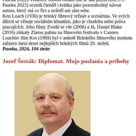
Paseka 2023) ocenili čtenáři i kritika jako pozoruhodný návrat
autora, který má co říct a nešetří ani sám sebe.
Ken Loach (1936) je britský filmový režisér a scenárista. Ve svých
dílech se věnuje sociálním tématům, jako je chudoba nebo práva
pracujících. Jeho filmy Zvedá se vítr (2006) a Já, Daniel Blake
(2016) získaly Zlatou palmu na filmovém festivalu v Cannes.
Loachův film Kes (1969) byl v anketě Britského filmového institutu
zařazen mezi deset nejlepších britských filmů 20. století.
Paseka, 2024, 104 strán
Jozef Šesták: Diplomat. Moje poslania a príbehy