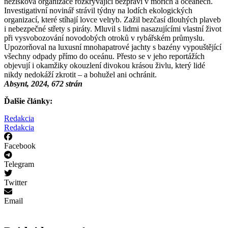
nezisková organizace rozkrývající bezpráví v mořích a oceánech.
Investigativní novinář strávil týdny na lodích ekologických
organizací, které stíhají lovce velryb. Zažil bezčasí dlouhých plaveb
i nebezpečné střety s piráty. Mluvil s lidmi nasazujícími vlastní život
při vysvobozování novodobých otroků v rybářském průmyslu.
Upozorňoval na luxusní mnohapatrové jachty s bazény vypouštějící
všechny odpady přímo do oceánu. Přesto se v jeho reportážích
objevují i okamžiky okouzlení divokou krásou živlu, který lidé
nikdy nedokáží zkrotit – a bohužel ani ochránit.
Absynt, 2024, 672 strán
Ďalšie články:
Redakcia
Redakcia
Facebook
Telegram
Twitter
Email