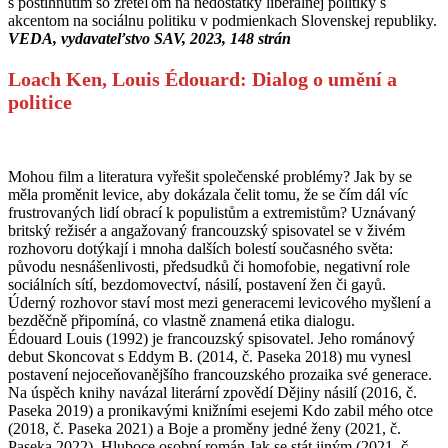
s postihnutím so zreteľom na nedostatky liberálnej politiky s
akcentom na sociálnu politiku v podmienkach Slovenskej republiky.
VEDA, vydavateľstvo SAV, 2023, 148 strán
Loach Ken, Louis Édouard: Dialog o umění a
politice
Mohou film a literatura vyřešit společenské problémy? Jak by se
měla proměnit levice, aby dokázala čelit tomu, že se čím dál víc
frustrovaných lidí obrací k populistům a extremistům? Uznávaný
britský režisér a angažovaný francouzský spisovatel se v živém
rozhovoru dotýkají i mnoha dalších bolestí současného světa:
původu nesnášenlivosti, předsudků či homofobie, negativní role
sociálních sítí, bezdomovectví, násilí, postavení žen či gayů.
Úderný rozhovor staví most mezi generacemi levicového myšlení a
bezděčně připomíná, co vlastně znamená etika dialogu.
Édouard Louis (1992) je francouzský spisovatel. Jeho románový
debut Skoncovat s Eddym B. (2014, č. Paseka 2018) mu vynesl
postavení nejoceňovanějšího francouzského prozaika své generace.
Na úspěch knihy navázal literární zpovědí Dějiny násilí (2016, č.
Paseka 2019) a pronikavými knižními esejemi Kdo zabil mého otce
(2018, č. Paseka 2021) a Boje a proměny jedné ženy (2021, č.
Paseka 2022). Hluboce osobní román Jak se stát jiným (2021, č.