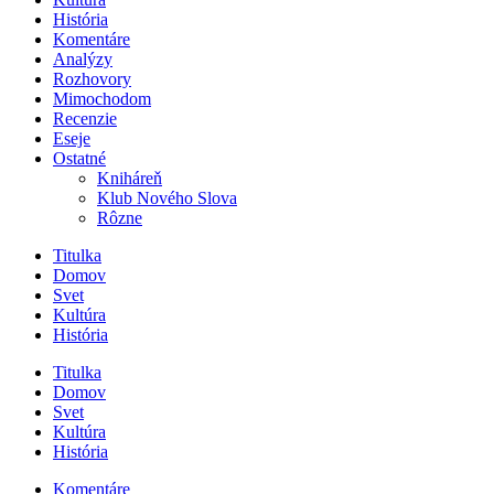
História
Komentáre
Analýzy
Rozhovory
Mimochodom
Recenzie
Eseje
Ostatné
Kniháreň
Klub Nového Slova
Rôzne
Titulka
Domov
Svet
Kultúra
História
Titulka
Domov
Svet
Kultúra
História
Komentáre