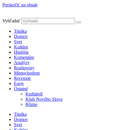
Preskočiť na obsah
Vyhľadať
Titulka
Domov
Svet
Kultúra
História
Komentáre
Analýzy
Rozhovory
Mimochodom
Recenzie
Eseje
Ostatné
Kniháreň
Klub Nového Slova
Rôzne
Titulka
Domov
Svet
Kultúra