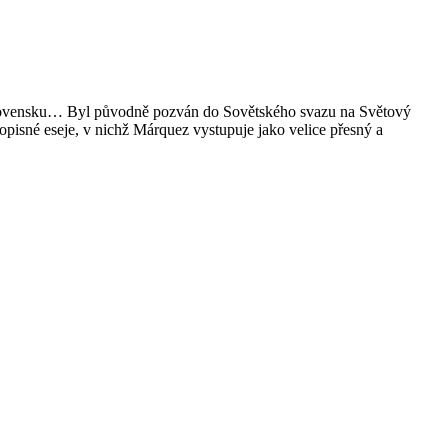
koslovensku… Byl původně pozván do Sovětského svazu na Světový
pisné eseje, v nichž Márquez vystupuje jako velice přesný a