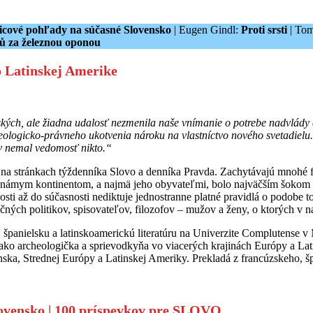
icové pohľady na súčasné Slovensko
| Eugen Gindl:
Proti srsti
| Tom
ů za železnou oponou
o Latinskej Amerike
ských, ale žiadna udalosť nezmenila naše vnímanie o potrebe nadvlády
teologicko-právneho ukotvenia nároku na vlastníctvo nového svetadielu
v nemal vedomosť nikto.“
a stránkach týždenníka Slovo a denníka Pravda. Zachytávajú mnohé fa
známym kontinentom, a najmä jeho obyvateľmi, bolo najväčším šokom v
osti až do súčasnosti nediktuje jednostranne platné pravidlá o podobe t
čných politikov, spisovateľov, filozofov – mužov a ženy, o ktorých v 
 španielsku a latinskoamerickú literatúru na Univerzite Complutense v
la ako archeologička a sprievodkyňa vo viacerých krajinách Európy a L
ska, Strednej Európy a Latinskej Ameriky. Prekladá z francúzskeho, š
ovensko | 100 príspevkov pre SLOVO