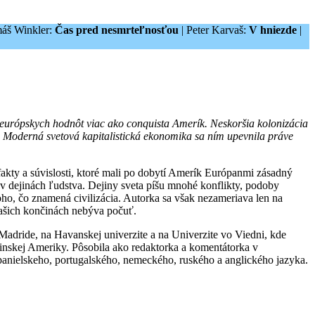
áš Winkler:
Čas pred nesmrteľnosťou
| Peter Karvaš:
V hniezde
|
 európskych hodnôt viac ako conquista Amerík. Neskoršia kolonizácia
. Moderná svetová kapitalistická ekonomika sa ním upevnila práve
kty a súvislosti, ktoré mali po dobytí Amerík Európanmi zásadný
 dejinách ľudstva. Dejiny sveta píšu mnohé konflikty, podoby
oho, čo znamená civilizácia. Autorka sa však nezameriava len na
našich končinách nebýva počuť.
 Madride, na Havanskej univerzite a na Univerzite vo Viedni, kde
atinskej Ameriky. Pôsobila ako redaktorka a komentátorka v
panielskeho, portugalského, nemeckého, ruského a anglického jazyka.