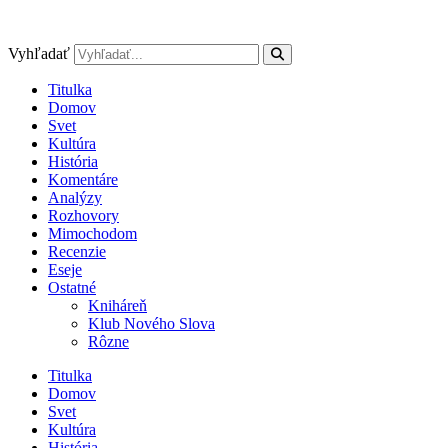
Preskočiť
na
obsah
Vyhľadať
Titulka
Domov
Svet
Kultúra
História
Komentáre
Analýzy
Rozhovory
Mimochodom
Recenzie
Eseje
Ostatné
Kniháreň
Klub Nového Slova
Rôzne
Titulka
Domov
Svet
Kultúra
História