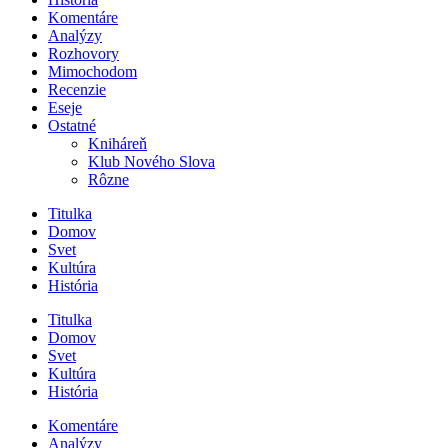
Komentáre
Analýzy
Rozhovory
Mimochodom
Recenzie
Eseje
Ostatné
Kniháreň
Klub Nového Slova
Rôzne
Titulka
Domov
Svet
Kultúra
História
Titulka
Domov
Svet
Kultúra
História
Komentáre
Analýzy