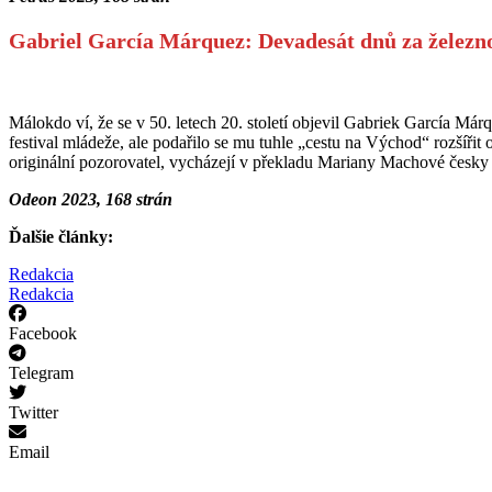
Gabriel García Márquez: Devadesát dnů za železn
Málokdo ví, že se v 50. letech 20. století objevil Gabriek García
festival mládeže, ale podařilo se mu tuhle „cestu na Východ“ rozšíř
originální pozorovatel, vycházejí v překladu Mariany Machové česky
Odeon 2023, 168 strán
Ďalšie články:
Redakcia
Redakcia
Facebook
Telegram
Twitter
Email