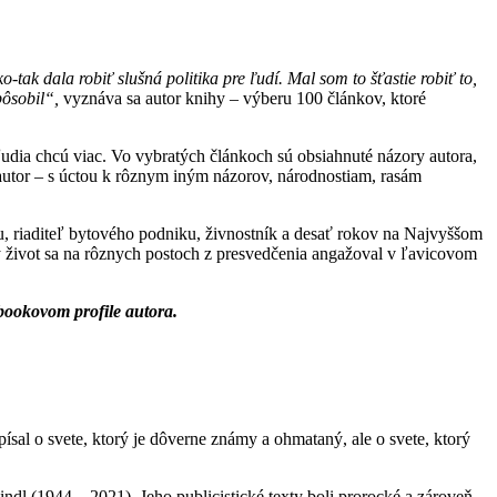
tak dala robiť slušná politika pre ľudí. Mal som to šťastie robiť to,
pôsobil“,
vyznáva sa autor knihy – výberu 100 článkov, ktoré
ľudia chcú viac. Vo vybratých článkoch sú obsiahnuté názory autora,
 autor – s úctou k rôznym iným názorov, národnostiam, rasám
u, riaditeľ bytového podniku, živnostník a desať rokov na Najvyššom
 život sa na rôznych postoch z presvedčenia angažoval v ľavicovom
bookovom profile autora.
ísal o svete, ktorý je dôverne známy a ohmataný, ale o svete, ktorý
Gindl (1944 – 2021). Jeho publicistické texty boli prorocké a zároveň