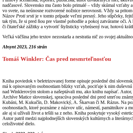
nadčasové. Slovensko mu často bolo primalé – vždy skúmal vzťahy a n
vo svete, na neúnosne roztvorené nožnice nerovnosti. Vždy sa pritom z
Názov
Proti srsti
je v tomto prípade veľmi presný. Jeho stĺpčeky, fej
tak tým, že si pred ňou pre vlastné pohodlie a pokoj zatvárame oči. 
či čitateľské zážitky a vytvoriť štylisticky vybrúsený tvar, hotovú krá
Veľká väčšina jeho textov nezostarla a nestratia nič zo svojej aktuál
Absynt 2023, 216 strán
Tomáš Winkler: Čas pred nesmrteľnosťou
Kniha poviedok v beletrizovanej forme opisuje posledné dni slovensk
má k opisovaným osobnostiam blízky vzťah, pociťuje k nim duševnú sp
nad Winklerovým stolom a našeptávali mu, ako knihu napísať. Autor, 
Archíve Matice slovenskej, spracúva posledné dni pred smrťou známych
Kubáni, M. Kukučín, D. Makovický, A. Škarvan či M. Rázus. Na po
osobnostiach, ktoré poznáme z názvov ulíc, námestí, pamätníkov a monum
ale aj si užívali život a tešili sa z neho. Kniha poskytuje vysoký est
Autor patril medzi najplodnejších slovenských kultúrnych a literárny
celoživotné dielo.