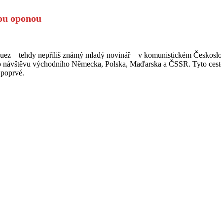
ou oponou
 Márquez – tehdy nepříliš známý mladý novinář – v komunistickém Čes
it o návštěvu východního Německa, Polska, Maďarska a ČSSR. Tyto cesto
 poprvé.