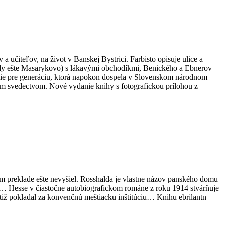
 učiteľov, na život v Banskej Bystrici. Farbisto opisuje ulice a
vtedy ešte Masarykovo) s lákavými obchodíkmi, Benického a Ebnerov
emie pre generáciu, ktorá napokon dospela v Slovenskom národnom
ulým svedectvom. Nové vydanie knihy s fotografickou prílohou z
m preklade ešte nevyšiel. Rosshalda je vlastne názov panského domu
vi… Hesse v čiastočne autobiografickom románe z roku 1914 stvárňuje
otiž pokladal za konvenčnú meštiacku inštitúciu… Knihu ebrilantn