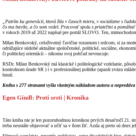
„Patrím ku generácii, ktorá žila v časoch mieru, v socializme s ľudsko
čo ma bavilo, a čo som vedel. Pracovať spolu s priateľmi a pomáhať 
v rokoch 2019 až 2022 napísal pre portál SLOVO. Ten, mimochodom,
Milan Benkovský, celoživotný ľavičiar rozumom i srdcom, si za motto 
odrážajúce súdobé aktuálne spoločenské, politické, sociálne, ekonomi
či politickej orientácii – nikomu svoj pohľad nevnucuje.
RSDr. Milan Benkovský má klasické i politologické vzdelanie, pôsobi
kontrolnom úrade SR ) i v profesionálnej politike (aparát zväzu ml
hnutí.
Kniha s 277 stranami vyšla vlastným nákladom autora a nepredáva 
Egen Gindl: Proti srsti | Kronika
Táto kniha nie je len pozoruhodnou kronikou prvých desaťročí 21. stor
treba neustále objavovať a učiť sa v ňom žiť. Azda aj preto sú dnes je
Filmový scenárista, reportér, publicista, autor divadelných hier, akti