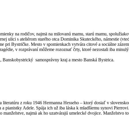
pomienky na rodičov, najmä na milovanú mamu, starú mamu, spolužiakov a
Hornej ulici s ateliérom starého otca Dominika Skuteckého, námestie (
dome pri Bystričke. Mesto v spomienkach vytvára citové a sociálne záz
i tragédie, v rozprávaní môžeme rozoznať črty, ktoré nezostali iba min
, Banskobystrický samosprávny kraj a mesto Banská Bystrica.
 literatúru z roku 1946 Hermanna Hesseho – ktorý dosiaľ v slovensko
a a pianistky Adele. Spája ich už iba láska k mladšiemu synovi Pierro
i o manželstve, najmä ak ho uzatvárajú umelecké dvojice. Manželstvo t