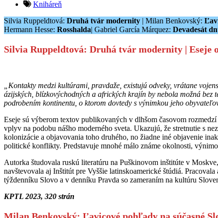
Kniháreň
Silvia Ruppeldtová:
Druhá tvár modernity
| Milan Benkovský:
Ľav
Hermann Hesse:
Rosshalda
| Gabriel García Márquez:
Devadesát dn
Silvia Ruppeldtová:
Druhá tvár modernity | Eseje 
„Kontakty medzi kultúrami, pravdaže, existujú odveky, vrátane vojen
ázijských, blízkovýchodných a afrických krajín by nebola možná bez 
podrobením kontinentu, o ktorom dovtedy s výnimkou jeho obyvateľo
Eseje sú výberom textov publikovaných v dlhšom časovom rozmedzí n
vplyv na podobu nášho moderného sveta. Ukazujú, že stretnutie s ne
kolonizácie a objavovania toho druhého, no žiadne iné objavenie inak
politické konflikty. Predstavuje mnohé málo známe okolnosti, výnimo
Autorka študovala ruskú literatúru na Puškinovom inštitúte v Moskve,
navštevovala aj Inštitút pre Vyššie latinskoamerické štúdiá. Pracova
týždenníku Slovo a v denníku Pravda so zameraním na kultúru Sloven
KPTL 2023, 320 strán
Milan Benkovský: Ľavicové pohľady na súčasné Sl