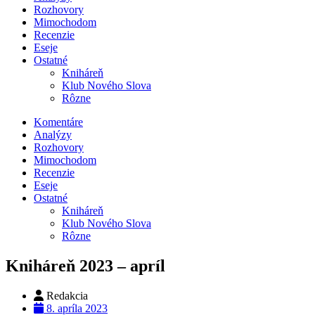
Rozhovory
Mimochodom
Recenzie
Eseje
Ostatné
Kniháreň
Klub Nového Slova
Rôzne
Komentáre
Analýzy
Rozhovory
Mimochodom
Recenzie
Eseje
Ostatné
Kniháreň
Klub Nového Slova
Rôzne
Kniháreň 2023 – apríl
Redakcia
8. apríla 2023