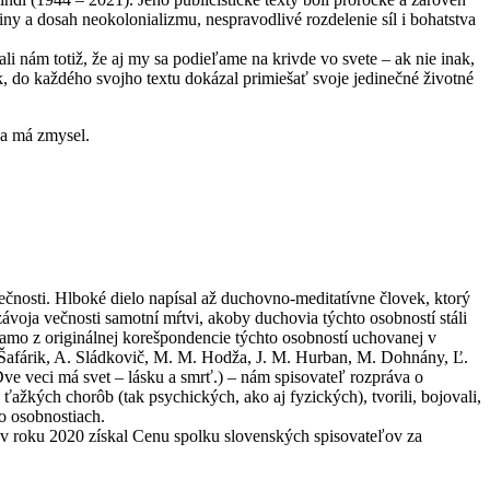
y a dosah neokolonializmu, nespravodlivé rozdelenie síl i bohatstva
li nám totiž, že aj my sa podieľame na krivde vo svete – ak nie inak,
k, do každého svojho textu dokázal primiešať svoje jedinečné životné
dla má zmysel.
čnosti. Hlboké dielo napísal až duchovno-meditatívne človek, ktorý
voja večnosti samotní mŕtvi, akoby duchovia týchto osobností stáli
iamo z originálnej korešpondencie týchto osobností uchovanej v
J. Šafárik, A. Sládkovič, M. M. Hodža, J. M. Hurban, M. Dohnány, Ľ.
ve veci má svet – lásku a smrť.) – nám spisovateľ rozpráva o
 ťažkých chorôb (tak psychických, ako aj fyzických), tvorili, bojovali,
to osobnostiach.
a v roku 2020 získal Cenu spolku slovenských spisovateľov za