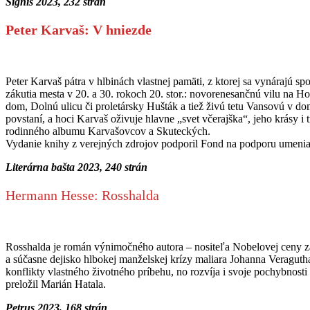
Signis 2023, 232 strán
Peter Karvaš: V hniezde
Peter Karvaš pátra v hlbinách vlastnej pamäti, z ktorej sa vynárajú s
zákutia mesta v 20. a 30. rokoch 20. stor.: novorenesančnú vilu na 
dom, Dolnú ulicu či proletársky Hušták a tiež živú tetu Vansovú v 
povstaní, a hoci Karvaš oživuje hlavne „svet včerajška“, jeho krásy 
rodinného albumu Karvašovcov a Skuteckých.
Vydanie knihy z verejných zdrojov podporil Fond na podporu umenia
Literárna bašta 2023, 240 strán
Hermann Hesse: Rosshalda
Rosshalda je román výnimočného autora – nositeľa Nobelovej ceny za
a súčasne dejisko hlbokej manželskej krízy maliara Johanna Veraguth
konflikty vlastného životného príbehu, no rozvíja i svoje pochybnost
preložil Marián Hatala.
Petrus 2023, 168 strán