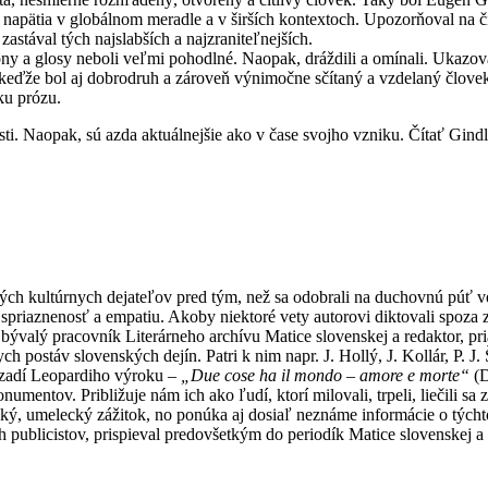
apätia v globálnom meradle a v širších kontextoch. Upozorňoval na čin
astával tých najslabších a najzraniteľnejších.
tóny a glosy neboli veľmi pohodlné. Naopak, dráždili a omínali. Ukazova
A keďže bol aj dobrodruh a zároveň výnimočne sčítaný a vzdelaný člove
tku prózu.
nosti. Naopak, sú azda aktuálnejšie ako v čase svojho vzniku. Čítať Gin
ých kultúrnych dejateľov pred tým, než sa odobrali na duchovnú púť ve
riaznenosť a empatiu. Akoby niektoré vety autorovi diktovali spoza zá
bývalý pracovník Literárneho archívu Matice slovenskej a redaktor, pr
 postáv slovenských dejín. Patri k nim napr. J. Hollý, J. Kollár, P. 
zadí Leopardiho výroku –
„Due cose ha il mondo – amore e morte“
(D
entov. Približuje nám ich ako ľudí, ktorí milovali, trpeli, liečili sa z
etický, umelecký zážitok, no ponúka aj dosiaľ neznáme informácie o tých
ch publicistov, prispieval predovšetkým do periodík Matice slovenskej 