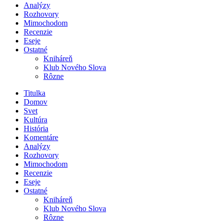
Analýzy
Rozhovory
Mimochodom
Recenzie
Eseje
Ostatné
Kniháreň
Klub Nového Slova
Rôzne
Titulka
Domov
Svet
Kultúra
História
Komentáre
Analýzy
Rozhovory
Mimochodom
Recenzie
Eseje
Ostatné
Kniháreň
Klub Nového Slova
Rôzne