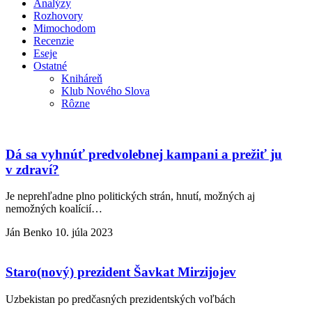
Analýzy
Rozhovory
Mimochodom
Recenzie
Eseje
Ostatné
Kniháreň
Klub Nového Slova
Rôzne
Dá sa vyhnúť predvolebnej kampani a prežiť ju
v zdraví?
Je neprehľadne plno politických strán, hnutí, možných aj
nemožných koalícií…
Ján Benko
10. júla 2023
Staro(nový) prezident Šavkat Mirzijojev
Uzbekistan po predčasných prezidentských voľbách