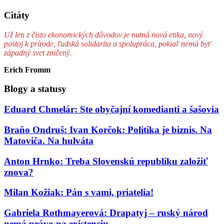
Citáty
Už len z čisto ekonomických dôvodov je nutná nová etika, nový
postoj k prírode, ľudská solidarita a spolupráca, pokiaľ nemá byť
západný svet zničený.
Erich Fromm
Blogy a statusy
Eduard Chmelár: Ste obyčajní komedianti a šašovia
Braňo Ondruš: Ivan Korčok: Politika je biznis. Na
Matoviča. Na hulváta
Anton Hrnko: Treba Slovenskú republiku založiť
znova?
Milan Kožiak: Pán s vami, priatelia!
Gabriela Rothmayerová: Drapatyj – ruský národ
nemá právo na existenciu