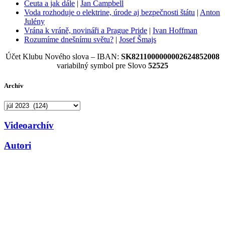
Ceuta a jak dále
|
Jan Campbell
Voda rozhoduje o elektrine, úrode aj bezpečnosti štátu
|
Anton
Julény
Vrána k vráně, novináři a Prague Pride
|
Ivan Hoffman
Rozumíme dnešnímu světu?
|
Josef Šmajs
Účet Klubu Nového slova – IBAN:
SK8211000000002624852008
variabilný symbol pre Slovo
52525
Archív
Archív
Videoarchív
Autori