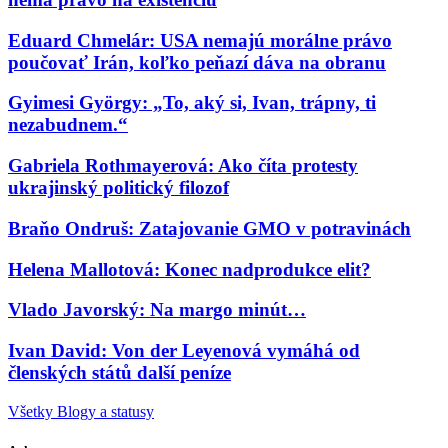
Eduard Chmelár: USA nemajú morálne právo
poučovať Irán, koľko peňazí dáva na obranu
Gyimesi György: „To, aký si, Ivan, trápny, ti
nezabudnem.“
Gabriela Rothmayerová: Ako číta protesty
ukrajinský politický filozof
Braňo Ondruš: Zatajovanie GMO v potravinách
Helena Mallotová: Konec nadprodukce elit?
Vlado Javorský: Na margo minút…
Ivan David: Von der Leyenová vymáhá od
členských států další peníze
Všetky Blogy a statusy