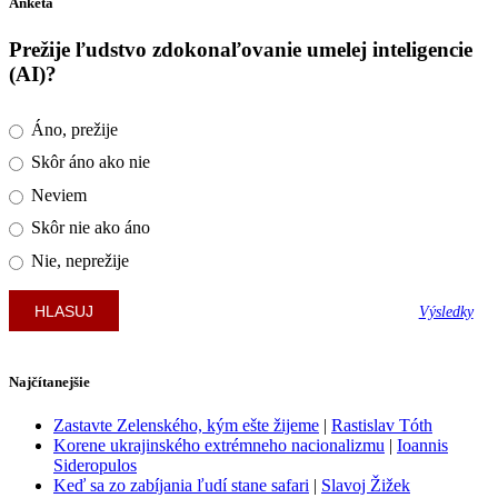
Anketa
Prežije ľudstvo zdokonaľovanie umelej inteligencie
(AI)?
Áno, prežije
Skôr áno ako nie
Neviem
Skôr nie ako áno
Nie, neprežije
Výsledky
Najčítanejšie
Zastavte Zelenského, kým ešte žijeme
|
Rastislav Tóth
Korene ukrajinského extrémneho nacionalizmu
|
Ioannis
Sideropulos
Keď sa zo zabíjania ľudí stane safari
|
Slavoj Žižek