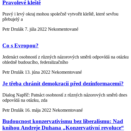
Pravolevé kleště
Pravý i levý okraj mohou společně vytvořit kleště, které sevřou
přebujelý a
Petr Drulák
7. júla 2022
Nekomentované
Co s Evropou?
Jedenáct osobností z různých názorových směrů odpovídá na otázku
ohledně budoucího, federalizačního
Petr Drulák
13. júna 2022
Nekomentované
Je třeba chránit demokracii před dezinformacemi?
Dialog Napříč: Patnáct osobností z různých názorových směrů dnes
odpovídá na otázku, zda
Petr Drulák
16. mája 2022
Nekomentované
Budoucnost konzervativismu bez liberalismu: Nad
knihou Andreje Duhana „Konzervativní revoluce“