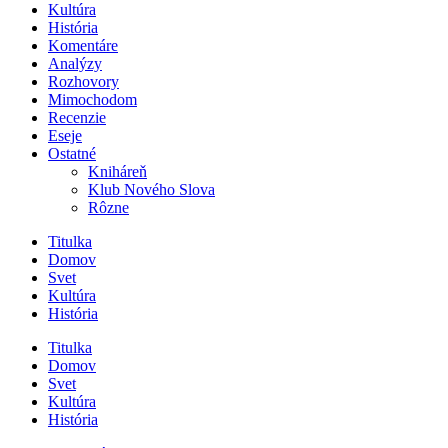
Kultúra
História
Komentáre
Analýzy
Rozhovory
Mimochodom
Recenzie
Eseje
Ostatné
Kniháreň
Klub Nového Slova
Rôzne
Titulka
Domov
Svet
Kultúra
História
Titulka
Domov
Svet
Kultúra
História