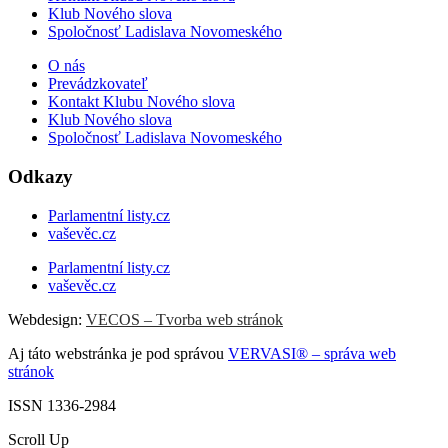
Klub Nového slova
Spoločnosť Ladislava Novomeského
O nás
Prevádzkovateľ
Kontakt Klubu Nového slova
Klub Nového slova
Spoločnosť Ladislava Novomeského
Odkazy
Parlamentní listy.cz
vaševěc.cz
Parlamentní listy.cz
vaševěc.cz
Webdesign:
VECOS – Tvorba web stránok
Aj táto webstránka je pod správou
VERVASI® – správa web
stránok
ISSN 1336-2984
Scroll Up