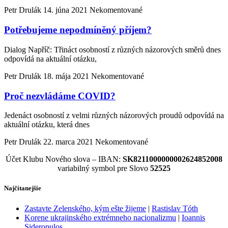
Petr Drulák
14. júna 2021
Nekomentované
Potřebujeme nepodmíněný příjem?
Dialog Napříč: Třináct osobností z různých názorových směrů dnes
odpovídá na aktuální otázku,
Petr Drulák
18. mája 2021
Nekomentované
Proč nezvládáme COVID?
Jedenáct osobností z velmi různých názorových proudů odpovídá na
aktuální otázku, která dnes
Petr Drulák
22. marca 2021
Nekomentované
Účet Klubu Nového slova – IBAN:
SK8211000000002624852008
variabilný symbol pre Slovo
52525
Najčítanejšie
Zastavte Zelenského, kým ešte žijeme
|
Rastislav Tóth
Korene ukrajinského extrémneho nacionalizmu
|
Ioannis
Sideropulos