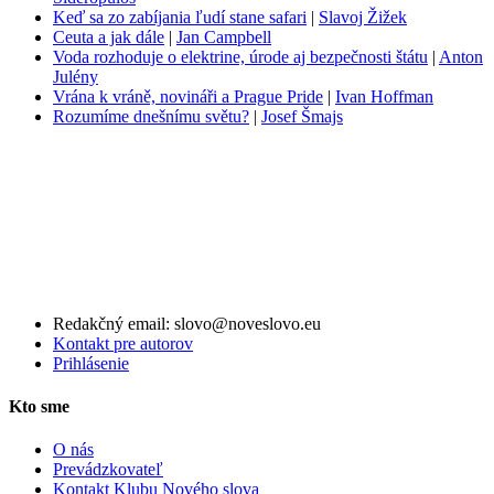
Keď sa zo zabíjania ľudí stane safari
|
Slavoj Žižek
Ceuta a jak dále
|
Jan Campbell
Voda rozhoduje o elektrine, úrode aj bezpečnosti štátu
|
Anton
Julény
Vrána k vráně, novináři a Prague Pride
|
Ivan Hoffman
Rozumíme dnešnímu světu?
|
Josef Šmajs
Redakčný email: slovo@noveslovo.eu
Kontakt pre autorov
Prihlásenie
Kto sme
O nás
Prevádzkovateľ
Kontakt Klubu Nového slova