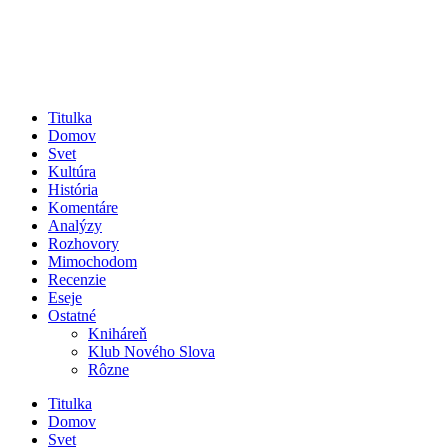
Titulka
Domov
Svet
Kultúra
História
Komentáre
Analýzy
Rozhovory
Mimochodom
Recenzie
Eseje
Ostatné
Kniháreň
Klub Nového Slova
Rôzne
Titulka
Domov
Svet