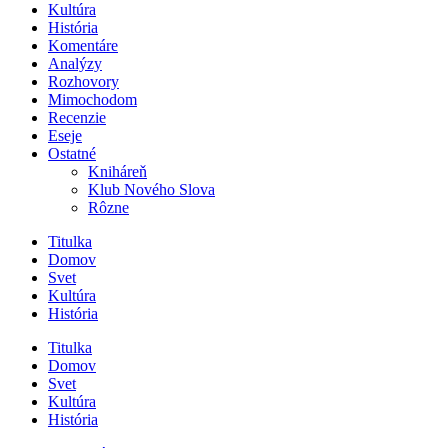
Kultúra
História
Komentáre
Analýzy
Rozhovory
Mimochodom
Recenzie
Eseje
Ostatné
Kniháreň
Klub Nového Slova
Rôzne
Titulka
Domov
Svet
Kultúra
História
Titulka
Domov
Svet
Kultúra
História