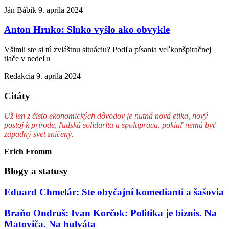
Ján Bábik
9. apríla 2024
Anton Hrnko: Slnko vyšlo ako obvykle
Všimli ste si tú zvláštnu situáciu? Podľa písania veľkonšpiračnej
tlače v nedeľu
Redakcia
9. apríla 2024
Citáty
Už len z čisto ekonomických dôvodov je nutná nová etika, nový
postoj k prírode, ľudská solidarita a spolupráca, pokiaľ nemá byť
západný svet zničený.
Erich Fromm
Blogy a statusy
Eduard Chmelár: Ste obyčajní komedianti a šašovia
Braňo Ondruš: Ivan Korčok: Politika je biznis. Na
Matoviča. Na hulváta