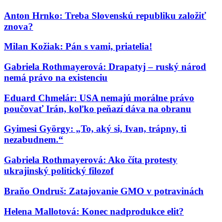
Anton Hrnko: Treba Slovenskú republiku založiť
znova?
Milan Kožiak: Pán s vami, priatelia!
Gabriela Rothmayerová: Drapatyj – ruský národ
nemá právo na existenciu
Eduard Chmelár: USA nemajú morálne právo
poučovať Irán, koľko peňazí dáva na obranu
Gyimesi György: „To, aký si, Ivan, trápny, ti
nezabudnem.“
Gabriela Rothmayerová: Ako číta protesty
ukrajinský politický filozof
Braňo Ondruš: Zatajovanie GMO v potravinách
Helena Mallotová: Konec nadprodukce elit?