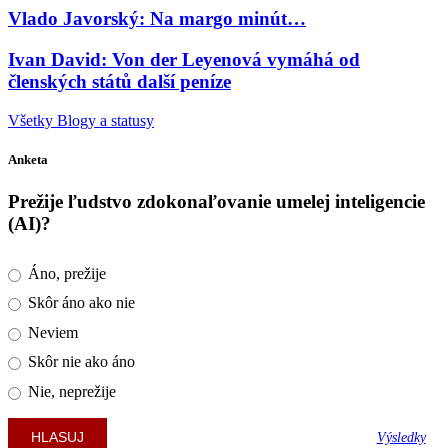
Vlado Javorský: Na margo minút…
Ivan David: Von der Leyenová vymáhá od
členských států další peníze
Všetky Blogy a statusy
Anketa
Prežije ľudstvo zdokonaľovanie umelej inteligencie
(AI)?
Áno, prežije
Skôr áno ako nie
Neviem
Skôr nie ako áno
Nie, neprežije
Výsledky