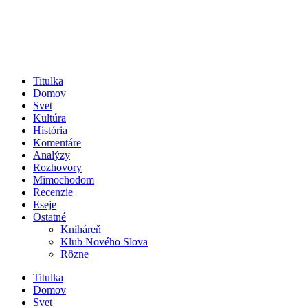
Titulka
Domov
Svet
Kultúra
História
Komentáre
Analýzy
Rozhovory
Mimochodom
Recenzie
Eseje
Ostatné
Kniháreň
Klub Nového Slova
Rôzne
Titulka
Domov
Svet