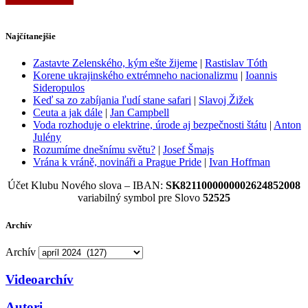
Najčítanejšie
Zastavte Zelenského, kým ešte žijeme
|
Rastislav Tóth
Korene ukrajinského extrémneho nacionalizmu
|
Ioannis
Sideropulos
Keď sa zo zabíjania ľudí stane safari
|
Slavoj Žižek
Ceuta a jak dále
|
Jan Campbell
Voda rozhoduje o elektrine, úrode aj bezpečnosti štátu
|
Anton
Julény
Rozumíme dnešnímu světu?
|
Josef Šmajs
Vrána k vráně, novináři a Prague Pride
|
Ivan Hoffman
Účet Klubu Nového slova – IBAN:
SK8211000000002624852008
variabilný symbol pre Slovo
52525
Archív
Archív
Videoarchív
Autori