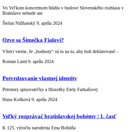
Vo Veľkom koncertnom štúdiu v budove Slovenského rozhlasu v
Bratislave nebude ani
Štefan Nižňanský
9. apríla 2024
Ozve sa Šimečka Fialovi?
Všetci vieme, že „hodnoty“ sú tu na to, aby boli deklarované –
Roman Laml
9. apríla 2024
Potvrdzovanie vlastnej identity
Priestory spisovateľky a filozofky Etely Farkašovej
Hana Košková
9. apríla 2024
Veľký rozprávač bratislavskej bohémy | 1. časť
K 125. výročiu narodenia Ema Bohúňa