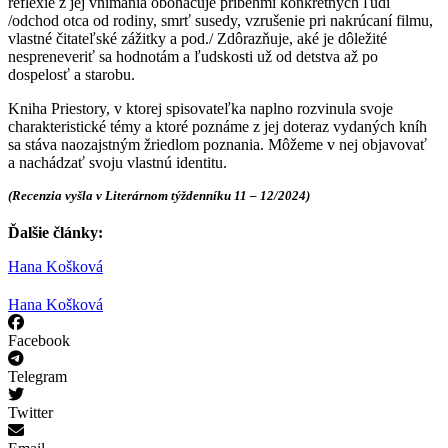
reflexie z jej vnímania obohacuje príbehmi konkrétnych ľudí
/odchod otca od rodiny, smrť susedy, vzrušenie pri nakrúcaní filmu,
vlastné čitateľské zážitky a pod./ Zdôrazňuje, aké je dôležité
nespreneveriť sa hodnotám a ľudskosti už od detstva až po
dospelosť a starobu.
Kniha Priestory, v ktorej spisovateľka naplno rozvinula svoje
charakteristické témy a ktoré poznáme z jej doteraz vydaných kníh
sa stáva naozajstným žriedlom poznania. Môžeme v nej objavovať
a nachádzať svoju vlastnú identitu.
(Recenzia vyšla v Literárnom týždenníku 11 – 12/2024)
Ďalšie články:
Hana Košková
Hana Košková
Facebook
Telegram
Twitter