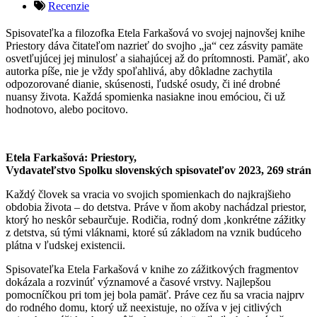
Recenzie
Spisovateľka a filozofka Etela Farkašová vo svojej najnovšej knihe
Priestory dáva čitateľom nazrieť do svojho „ja“ cez zásvity pamäte
osvetľujúcej jej minulosť a siahajúcej až do prítomnosti. Pamäť, ako
autorka píše, nie je vždy spoľahlivá, aby dôkladne zachytila
odpozorované dianie, skúsenosti, ľudské osudy, či iné drobné
nuansy života. Každá spomienka nasiakne inou emóciou, či už
hodnotovo, alebo pocitovo.
Etela Farkašová: Priestory,
Vydavateľstvo Spolku slovenských spisovateľov 2023, 269 strán
Každý človek sa vracia vo svojich spomienkach do najkrajšieho
obdobia života – do detstva. Práve v ňom akoby nachádzal priestor,
ktorý ho neskôr sebaurčuje. Rodičia, rodný dom ,konkrétne zážitky
z detstva, sú tými vláknami, ktoré sú základom na vznik budúceho
plátna v ľudskej existencii.
Spisovateľka Etela Farkašová v knihe zo zážitkových fragmentov
dokázala a rozvinúť významové a časové vrstvy. Najlepšou
pomocníčkou pri tom jej bola pamäť. Práve cez ňu sa vracia najprv
do rodného domu, ktorý už neexistuje, no ožíva v jej citlivých