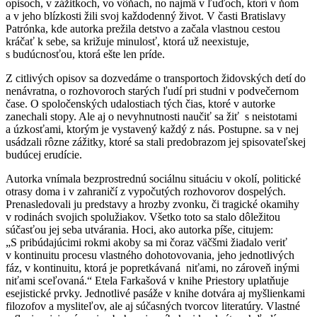
opisoch, v zážitkoch, vo vôňach, no najmä v ľuďoch, ktorí v ňom
a v jeho blízkosti žili svoj každodenný život. V časti Bratislavy
Patrónka, kde autorka prežila detstvo a začala vlastnou cestou
kráčať k sebe, sa križuje minulosť, ktorá už neexistuje,
s budúcnosťou, ktorá ešte len príde.
Z citlivých opisov sa dozvedáme o transportoch židovských detí do
nenávratna, o rozhovoroch starých ľudí pri studni v podvečernom
čase. O spoločenských udalostiach tých čias, ktoré v autorke
zanechali stopy. Ale aj o nevyhnutnosti naučiť sa žiť s neistotami
a úzkosťami, ktorým je vystavený každý z nás. Postupne. sa v nej
usádzali rôzne zážitky, ktoré sa stali predobrazom jej spisovateľskej
budúcej erudície.
Autorka vnímala bezprostrednú sociálnu situáciu v okolí, politické
otrasy doma i v zahraničí z vypočutých rozhovorov dospelých.
Prenasledovali ju predstavy a hrozby zvonku, či tragické okamihy
v rodinách svojich spolužiakov. Všetko toto sa stalo dôležitou
súčasťou jej seba utvárania. Hoci, ako autorka píše, citujem:
„S pribúdajúcimi rokmi akoby sa mi čoraz väčšmi žiadalo veriť
v kontinuitu procesu vlastného dohotovovania, jeho jednotlivých
fáz, v kontinuitu, ktorá je popretkávaná niťami, no zároveň inými
niťami sceľovaná.“ Etela Farkašová v knihe Priestory uplatňuje
esejistické prvky. Jednotlivé pasáže v knihe dotvára aj myšlienkami
filozofov a mysliteľov, ale aj súčasných tvorcov literatúry. Vlastné