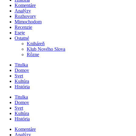
Komentáre
Analýzy
Rozhovory
Mimochodom
Recenzie
Eseje
Ostatné
Kniháreň
Klub Nového Slova
Rôzne
Titulka
Domov
Svet
Kultúra
História
Titulka
Domov
Svet
Kultúra
História
Komentáre
Analýzy