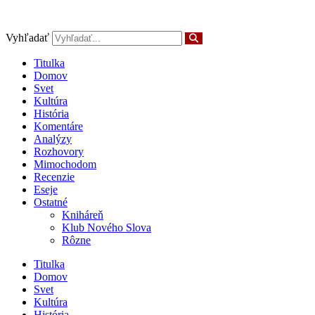
Preskočiť
na
obsah
Vyhľadať
Titulka
Domov
Svet
Kultúra
História
Komentáre
Analýzy
Rozhovory
Mimochodom
Recenzie
Eseje
Ostatné
Kniháreň
Klub Nového Slova
Rôzne
Titulka
Domov
Svet
Kultúra
História