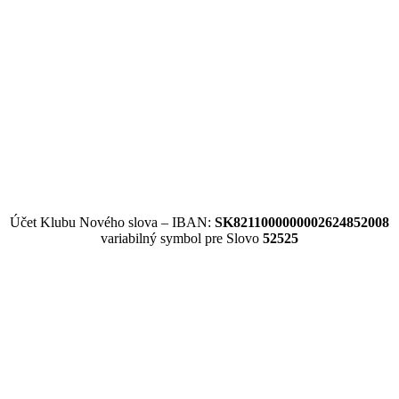
Účet Klubu Nového slova – IBAN:
SK8211000000002624852008
variabilný symbol pre Slovo
52525