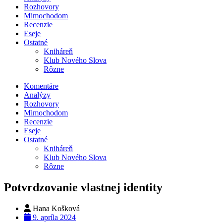
Rozhovory
Mimochodom
Recenzie
Eseje
Ostatné
Kniháreň
Klub Nového Slova
Rôzne
Komentáre
Analýzy
Rozhovory
Mimochodom
Recenzie
Eseje
Ostatné
Kniháreň
Klub Nového Slova
Rôzne
Potvrdzovanie vlastnej identity
Hana Košková
9. apríla 2024