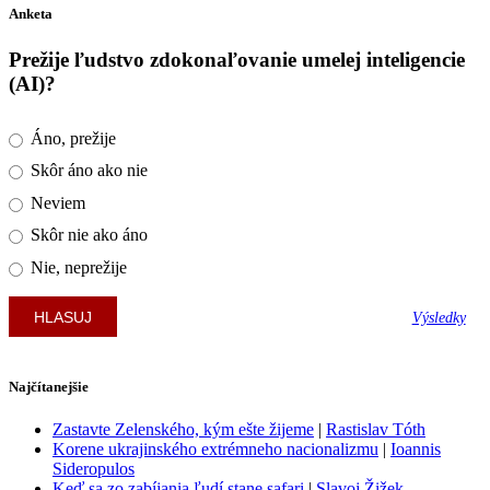
Anketa
Prežije ľudstvo zdokonaľovanie umelej inteligencie
(AI)?
Áno, prežije
Skôr áno ako nie
Neviem
Skôr nie ako áno
Nie, neprežije
Výsledky
Najčítanejšie
Zastavte Zelenského, kým ešte žijeme
|
Rastislav Tóth
Korene ukrajinského extrémneho nacionalizmu
|
Ioannis
Sideropulos
Keď sa zo zabíjania ľudí stane safari
|
Slavoj Žižek