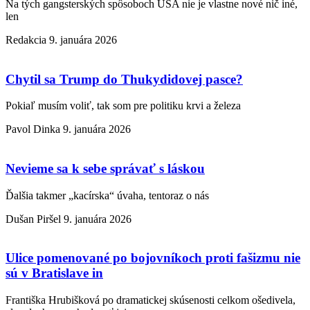
Na tých gangsterských spôsoboch USA nie je vlastne nové nič iné,
len
Redakcia
9. januára 2026
Chytil sa Trump do Thukydidovej pasce?
Pokiaľ musím voliť, tak som pre politiku krvi a železa
Pavol Dinka
9. januára 2026
Nevieme sa k sebe správať s láskou
Ďalšia takmer „kacírska“ úvaha, tentoraz o nás
Dušan Piršel
9. januára 2026
Ulice pomenované po bojovníkoch proti fašizmu nie
sú v Bratislave in
Františka Hrubišková po dramatickej skúsenosti celkom ošedivela,