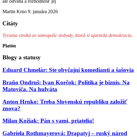
ale odvaha a rozhodnosť jej
Martin Krno
9. januára 2026
Citáty
Tyrania vzniká zo samopaše slobody, ktorá si ujarmila demokraciu.
Platón
Blogy a statusy
Eduard Chmelár: Ste obyčajní komedianti a šašovia
Braňo Ondruš: Ivan Korčok: Politika je biznis. Na
Matoviča. Na hulváta
Anton Hrnko: Treba Slovenskú republiku založiť
znova?
Milan Kožiak: Pán s vami, priatelia!
Gabriela Rothmayerová: Drapatyj – ruský národ