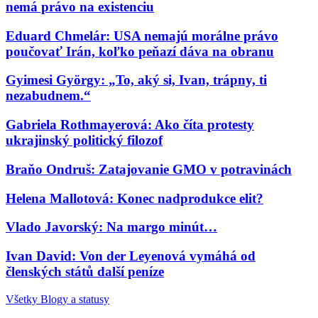
nemá právo na existenciu
Eduard Chmelár: USA nemajú morálne právo
poučovať Irán, koľko peňazí dáva na obranu
Gyimesi György: „To, aký si, Ivan, trápny, ti
nezabudnem.“
Gabriela Rothmayerová: Ako číta protesty
ukrajinský politický filozof
Braňo Ondruš: Zatajovanie GMO v potravinách
Helena Mallotová: Konec nadprodukce elit?
Vlado Javorský: Na margo minút…
Ivan David: Von der Leyenová vymáhá od
členských států další peníze
Všetky Blogy a statusy