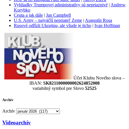
Vyhliadky Trumpovej administratívy sú nepriaznivé
|
Andrew
Korybko
Ceuta a jak dále
|
Jan Campbell
U.S. Army – najväčší nepriateľ Zeme
|
Augustín Rosa
Rusové odřízli Ukrajinu, ale všude je ticho
|
Ivan Hoffman
Účet Klubu Nového slova –
IBAN:
SK8211000000002624852008
variabilný symbol pre Slovo
52525
Archív
Archív
Videoarchív