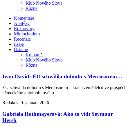
Klub Nového Slova
Rôzne
Komentáre
Analýzy
Rozhovory
Mimochodom
Recenzie
Eseje
Ostatné
Kniháreň
Klub Nového Slova
Rôzne
Ivan David: EU schválila dohodu s Mercosurem…
EU schválila dohodu s Mercosurem – krach zemědělců ve prospěch
německého automobilového
Redakcia
9. januára 2026
Gabriela Rothmayerová: Ako to vidí Seymour
Hersh