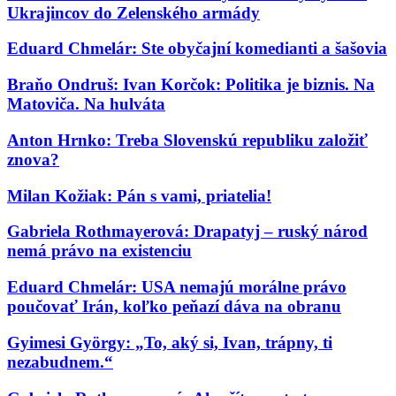
Ukrajincov do Zelenského armády
Eduard Chmelár: Ste obyčajní komedianti a šašovia
Braňo Ondruš: Ivan Korčok: Politika je biznis. Na
Matoviča. Na hulváta
Anton Hrnko: Treba Slovenskú republiku založiť
znova?
Milan Kožiak: Pán s vami, priatelia!
Gabriela Rothmayerová: Drapatyj – ruský národ
nemá právo na existenciu
Eduard Chmelár: USA nemajú morálne právo
poučovať Irán, koľko peňazí dáva na obranu
Gyimesi György: „To, aký si, Ivan, trápny, ti
nezabudnem.“