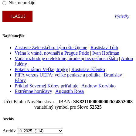
Nie, neprežije
Výsledky
Najčítanejšie
Zastavte Zelenského, kým ešte žijeme
|
Rastislav Tóth
Vrána k vráně, novináři a Prague Pride
|
Ivan Hoffman
Voda rozhoduje o elektrine, úrode aj bezpečnosti štátu
|
Anton
Julény
Poker v rámci Veľkej trojky
|
Rostislav Iščenko
FIFA verzus UEFA: veľké peniaze a politika
|
Branislav
Fábry
Príklad Severnej Kórey priťahuje
|
Andrew Korybko
Extrémne horúčavy
|
Augustín Rosa
Účet Klubu Nového slova – IBAN:
SK8211000000002624852008
variabilný symbol pre Slovo
52525
Archív
Archív