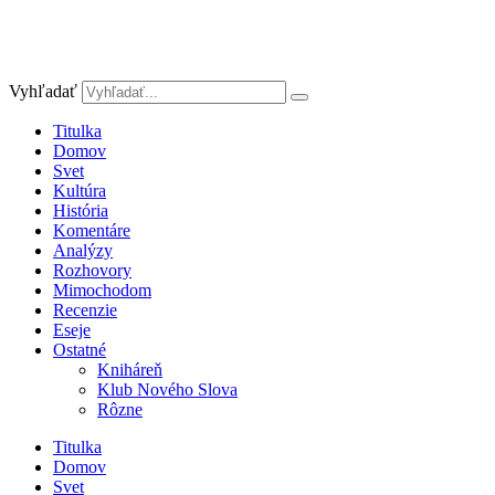
Vyhľadať
Titulka
Domov
Svet
Kultúra
História
Komentáre
Analýzy
Rozhovory
Mimochodom
Recenzie
Eseje
Ostatné
Kniháreň
Klub Nového Slova
Rôzne
Titulka
Domov
Svet