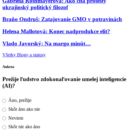
Gabriela Rothmayerová: Ako číta protesty
ukrajinský politický filozof
Braňo Ondruš: Zatajovanie GMO v potravinách
Helena Mallotová: Konec nadprodukce elit?
Vlado Javorský: Na margo minút…
Všetky Blogy a statusy
Anketa
Prežije ľudstvo zdokonaľovanie umelej inteligencie
(AI)?
Áno, prežije
Skôr áno ako nie
Neviem
Skôr nie ako áno