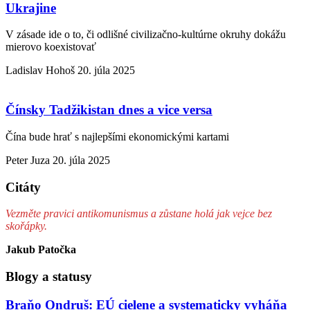
Ukrajine
V zásade ide o to, či odlišné civilizačno-kultúrne okruhy dokážu
mierovo koexistovať
Ladislav Hohoš
20. júla 2025
Čínsky Tadžikistan dnes a vice versa
Čína bude hrať s najlepšími ekonomickými kartami
Peter Juza
20. júla 2025
Citáty
Vezměte pravici antikomunismus a zůstane holá jak vejce bez
skořápky.
Jakub Patočka
Blogy a statusy
Braňo Ondruš: EÚ cielene a systematicky vyháňa