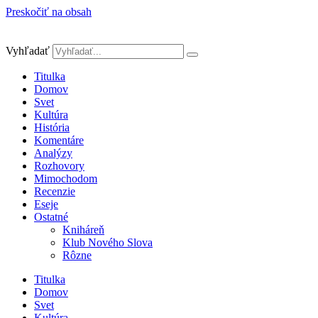
Preskočiť na obsah
Vyhľadať
Titulka
Domov
Svet
Kultúra
História
Komentáre
Analýzy
Rozhovory
Mimochodom
Recenzie
Eseje
Ostatné
Kniháreň
Klub Nového Slova
Rôzne
Titulka
Domov
Svet
Kultúra