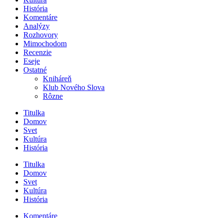
História
Komentáre
Analýzy
Rozhovory
Mimochodom
Recenzie
Eseje
Ostatné
Kniháreň
Klub Nového Slova
Rôzne
Titulka
Domov
Svet
Kultúra
História
Titulka
Domov
Svet
Kultúra
História
Komentáre