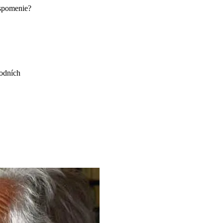
 spomenie?
rodních