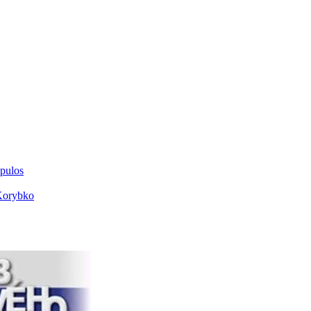
opulos
Korybko