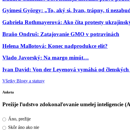
Gyimesi György: „To, aký si, Ivan, trápny, ti nezab
Gabriela Rothmayerová: Ako číta protesty ukrajinský 
Braňo Ondruš: Zatajovanie GMO v potravinách
Helena Mallotová: Konec nadprodukce elit?
Vlado Javorský: Na margo minút…
Ivan David: Von der Leyenová vymáhá od členských s
Všetky Blogy a statusy
Anketa
Prežije ľudstvo zdokonaľovanie umelej inteligencie (
Áno, prežije
Skôr áno ako nie