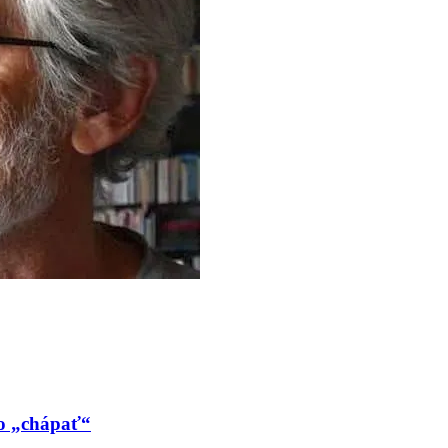
ho „chápať“