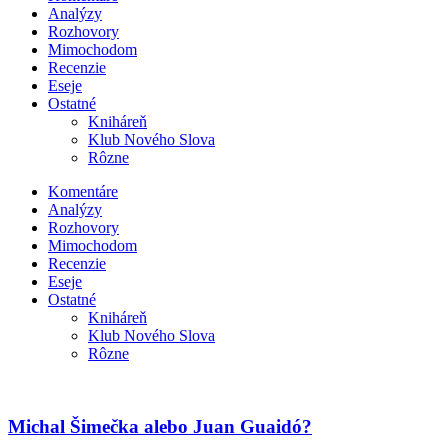
Analýzy
Rozhovory
Mimochodom
Recenzie
Eseje
Ostatné
Kniháreň
Klub Nového Slova
Rôzne
Komentáre
Analýzy
Rozhovory
Mimochodom
Recenzie
Eseje
Ostatné
Kniháreň
Klub Nového Slova
Rôzne
Michal Šimečka alebo Juan Guaidó?