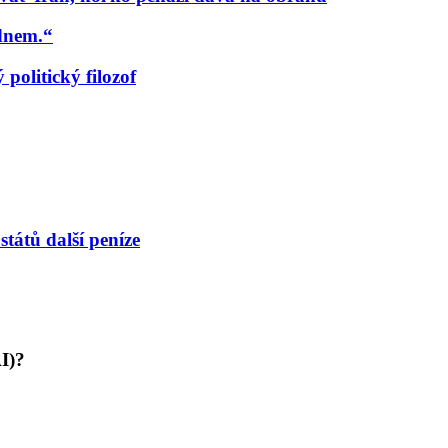
udnem.“
politický filozof
tátů další peníze
AI)?