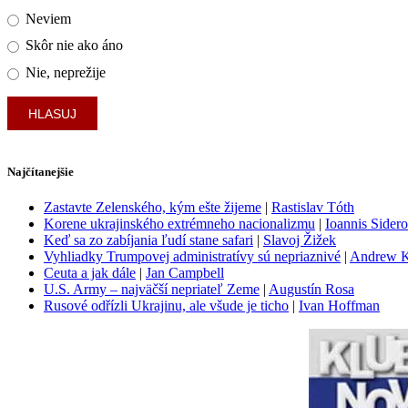
Neviem
Skôr nie ako áno
Nie, neprežije
Najčítanejšie
Zastavte Zelenského, kým ešte žijeme
|
Rastislav Tóth
Korene ukrajinského extrémneho nacionalizmu
|
Ioannis Sider
Keď sa zo zabíjania ľudí stane safari
|
Slavoj Žižek
Vyhliadky Trumpovej administratívy sú nepriaznivé
|
Andrew 
Ceuta a jak dále
|
Jan Campbell
U.S. Army – najväčší nepriateľ Zeme
|
Augustín Rosa
Rusové odřízli Ukrajinu, ale všude je ticho
|
Ivan Hoffman