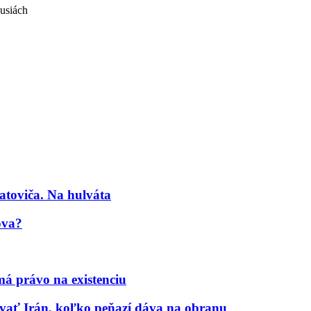
usiách
atoviča. Na hulváta
ova?
á právo na existenciu
ať Irán, koľko peňazí dáva na obranu