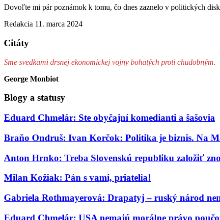
Dovoľte mi pár poznámok k tomu, čo dnes zaznelo v politických disk
Redakcia
11. marca 2024
Citáty
Sme svedkami drsnej ekonomickej vojny bohatých proti chudobným.
George Monbiot
Blogy a statusy
Eduard Chmelár: Ste obyčajní komedianti a šašovia
Braňo Ondruš: Ivan Korčok: Politika je biznis. Na M
Anton Hrnko: Treba Slovenskú republiku založiť zn
Milan Kožiak: Pán s vami, priatelia!
Gabriela Rothmayerová: Drapatyj – ruský národ nem
Eduard Chmelár: USA nemajú morálne právo poučov