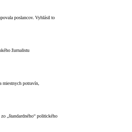
povala poslancov. Vyhlásil to
ského žurnalistu
a miestnych potravín,
 zo „štandardného“ politického