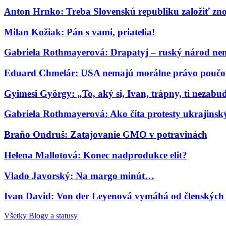
Anton Hrnko: Treba Slovenskú republiku založiť zn
Milan Kožiak: Pán s vami, priatelia!
Gabriela Rothmayerová: Drapatyj – ruský národ nem
Eduard Chmelár: USA nemajú morálne právo poučov
Gyimesi György: „To, aký si, Ivan, trápny, ti nezab
Gabriela Rothmayerová: Ako číta protesty ukrajinský 
Braňo Ondruš: Zatajovanie GMO v potravinách
Helena Mallotová: Konec nadprodukce elit?
Vlado Javorský: Na margo minút…
Ivan David: Von der Leyenová vymáhá od členských s
Všetky Blogy a statusy