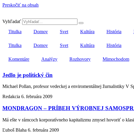
Preskočiť na obsah
Vyhľadať
Titulka
Domov
Svet
Kultúra
História
Titulka
Domov
Svet
Kultúra
História
Komentáre
Analýzy
Rozhovory
Mimochodom
Jedlo je politický čin
Michael Pollan, profesor vedeckej a enviromentálnej žurnalistiky V 
Redakcia
6. februára 2009
MONDRAGON – PRÍBEH VÝROBNEJ SAMOSPRÁ
Má ešte v rámcoch korporatívneho kapitalizmu zmysel hovoriť o kla
Ľuboš Blaha
6. februára 2009