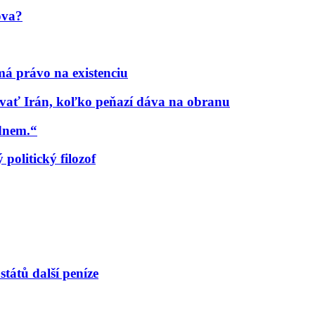
ova?
á právo na existenciu
ať Irán, koľko peňazí dáva na obranu
udnem.“
politický filozof
tátů další peníze