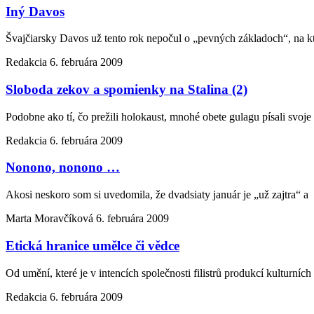
Iný Davos
Švajčiarsky Davos už tento rok nepočul o „pevných základoch“, na kt
Redakcia
6. februára 2009
Sloboda zekov a spomienky na Stalina (2)
Podobne ako tí, čo prežili holokaust, mnohé obete gulagu písali svoje
Redakcia
6. februára 2009
Nonono, nonono …
Akosi neskoro som si uvedomila, že dvadsiaty január je „už zajtra“ a
Marta Moravčíková
6. februára 2009
Etická hranice umělce či vědce
Od umění, které je v intencích společnosti filistrů produkcí kulturních 
Redakcia
6. februára 2009