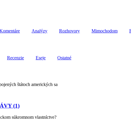
Komentáre
Analýzy
Rozhovory
Mimochodom
Recenzie
Eseje
Ostatné
Spojených štátoch amerických sa
VY (1)
sickom súkromnom vlastníctve?