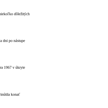
niekoľko dôležitých
a dni po nástupe
bra 1967 v úkryte
rinútila konať