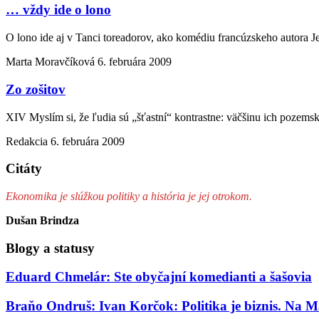
… vždy ide o lono
O lono ide aj v Tanci toreadorov, ako komédiu francúzskeho autora J
Marta Moravčíková
6. februára 2009
Zo zošitov
XIV Myslím si, že ľudia sú „šťastní“ kontrastne: väčšinu ich pozems
Redakcia
6. februára 2009
Citáty
Ekonomika je slúžkou politiky a história je jej otrokom.
Dušan Brindza
Blogy a statusy
Eduard Chmelár: Ste obyčajní komedianti a šašovia
Braňo Ondruš: Ivan Korčok: Politika je biznis. Na M