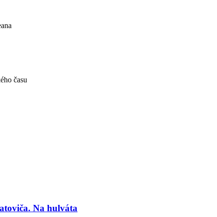
eana
kého času
atoviča. Na hulváta