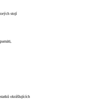
orých stojí
 pamäti,
statků okrášlujících