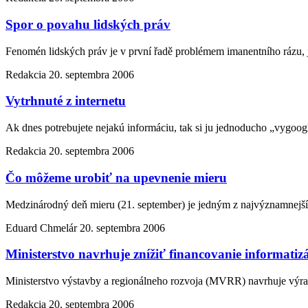
Spor o povahu lidských práv
Fenomén lidských práv je v první řadě problémem imanentního rázu, 
Redakcia
20. septembra 2006
Vytrhnuté z internetu
Ak dnes potrebujete nejakú informáciu, tak si ju jednoducho „vygoog
Redakcia
20. septembra 2006
Čo môžeme urobiť na upevnenie mieru
Medzinárodný deň mieru (21. september) je jedným z najvýznamnejší
Eduard Chmelár
20. septembra 2006
Ministerstvo navrhuje znížiť financovanie informatiz
Ministerstvo výstavby a regionálneho rozvoja (MVRR) navrhuje výra
Redakcia
20. septembra 2006