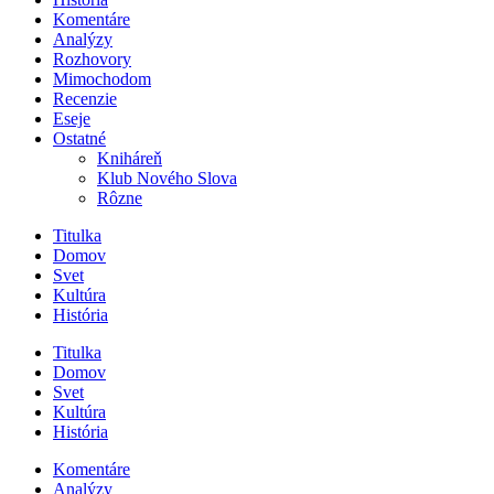
Komentáre
Analýzy
Rozhovory
Mimochodom
Recenzie
Eseje
Ostatné
Kniháreň
Klub Nového Slova
Rôzne
Titulka
Domov
Svet
Kultúra
História
Titulka
Domov
Svet
Kultúra
História
Komentáre
Analýzy