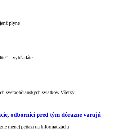
jenž plyne
lite“ – vyhľadáte
ch svetoobčianskych sviatkov. Všetky
ácie, odborníci pred tým dôrazne varujú
zne menej peňazí na informatizáciu