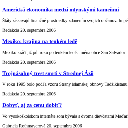
Americká ekonomika medzi mlynskými kameňmi
Štáty získavajú finančné prostriedky zdanením svojich občanov. Imp
Redakcia
20. septembra 2006
Mexiko: krajina na tenkém ledě
Mexiko kráčí již půl roku po tenkém ledě. Jména obce San Salvador
Redakcia
20. septembra 2006
Trojnásobný trest smrti v Strednej Ázii
V roku 1995 bolo podľa vzoru Strany islamskej obnovy Tadžikistanu
Redakcia
20. septembra 2006
Dobyť, aj za cenu dobiť?
Vo vysokoškolskom internáte som bývala s dvoma dievčatami Maďark
Gabriela Rothmayerová
20. septembra 2006