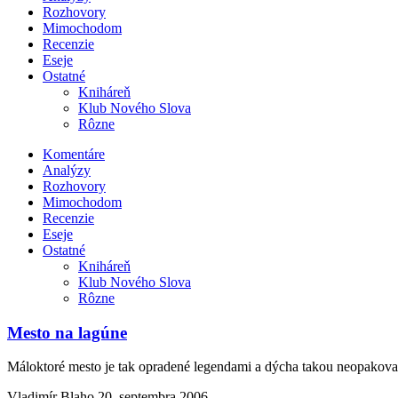
Rozhovory
Mimochodom
Recenzie
Eseje
Ostatné
Kniháreň
Klub Nového Slova
Rôzne
Komentáre
Analýzy
Rozhovory
Mimochodom
Recenzie
Eseje
Ostatné
Kniháreň
Klub Nového Slova
Rôzne
Mesto na lagúne
Máloktoré mesto je tak opradené legendami a dýcha takou neopakov
Vladimír Blaho
20. septembra 2006