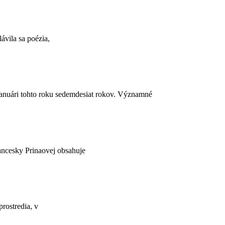
ávila sa poézia,
anuári tohto roku sedemdesiat rokov. Významné
rancesky Prinaovej obsahuje
prostredia, v