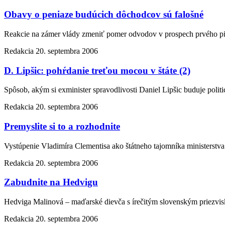
Obavy o peniaze budúcich dôchodcov sú falošné
Reakcie na zámer vlády zmeniť pomer odvodov v prospech prvého pi
Redakcia
20. septembra 2006
D. Lipšic: pohŕdanie treťou mocou v štáte (2)
Spôsob, akým si exminister spravodlivosti Daniel Lipšic buduje pol
Redakcia
20. septembra 2006
Premyslite si to a rozhodnite
Vystúpenie Vladimíra Clementisa ako štátneho tajomníka ministerst
Redakcia
20. septembra 2006
Zabudnite na Hedvigu
Hedviga Malinová – maďarské dievča s írečitým slovenským priezvis
Redakcia
20. septembra 2006