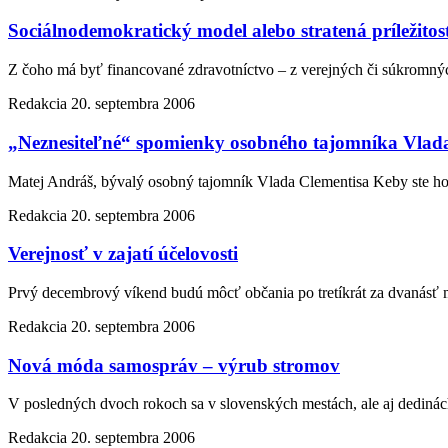
Sociálnodemokratický model alebo stratená príležitos
Z čoho má byť financované zdravotníctvo – z verejných či súkromný
Redakcia
20. septembra 2006
„Neznesiteľné“ spomienky osobného tajomníka Vlad
Matej Andráš, bývalý osobný tajomník Vlada Clementisa Keby ste ho s
Redakcia
20. septembra 2006
Verejnosť v zajatí účelovosti
Prvý decembrový víkend budú môcť občania po tretíkrát za dvanásť 
Redakcia
20. septembra 2006
Nová móda samospráv – výrub stromov
V posledných dvoch rokoch sa v slovenských mestách, ale aj dedinách 
Redakcia
20. septembra 2006