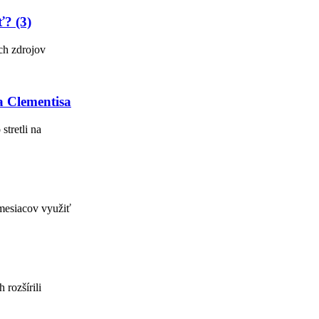
ť? (3)
ch zdrojov
a Clementisa
tretli na
mesiacov využiť
rozšírili