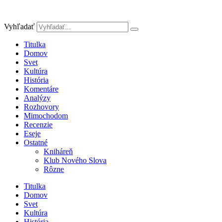
Preskočiť
na
obsah
Vyhľadať
Titulka
Domov
Svet
Kultúra
História
Komentáre
Analýzy
Rozhovory
Mimochodom
Recenzie
Eseje
Ostatné
Kniháreň
Klub Nového Slova
Rôzne
Titulka
Domov
Svet
Kultúra
História