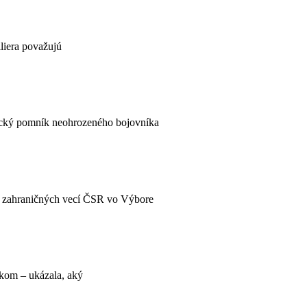
liera považujú
itický pomník neohrozeného bojovníka
va zahraničných vecí ČSR vo Výbore
kom – ukázala, aký