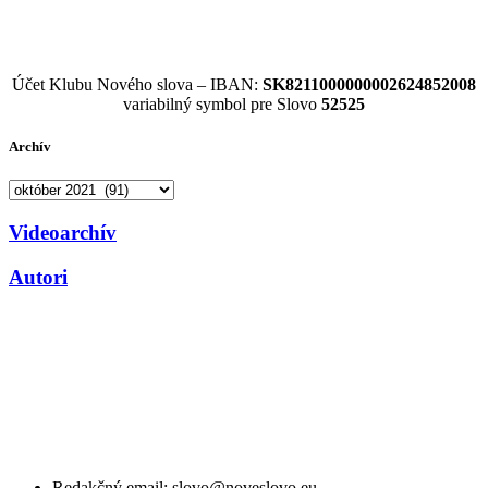
Účet Klubu Nového slova – IBAN:
SK8211000000002624852008
variabilný symbol pre Slovo
52525
Archív
Archív
Videoarchív
Autori
Redakčný email: slovo@noveslovo.eu