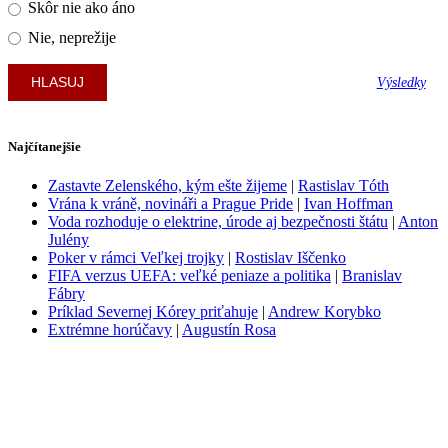
Skôr nie ako áno
Nie, neprežije
Výsledky
Najčítanejšie
Zastavte Zelenského, kým ešte žijeme
|
Rastislav Tóth
Vrána k vráně, novináři a Prague Pride
|
Ivan Hoffman
Voda rozhoduje o elektrine, úrode aj bezpečnosti štátu
|
Anton
Julény
Poker v rámci Veľkej trojky
|
Rostislav Iščenko
FIFA verzus UEFA: veľké peniaze a politika
|
Branislav
Fábry
Príklad Severnej Kórey priťahuje
|
Andrew Korybko
Extrémne horúčavy
|
Augustín Rosa