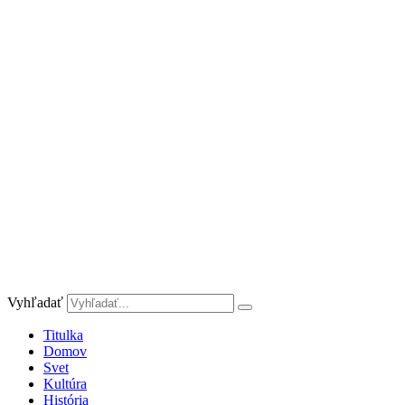
Preskočiť
na
obsah
Vyhľadať
Titulka
Domov
Svet
Kultúra
História