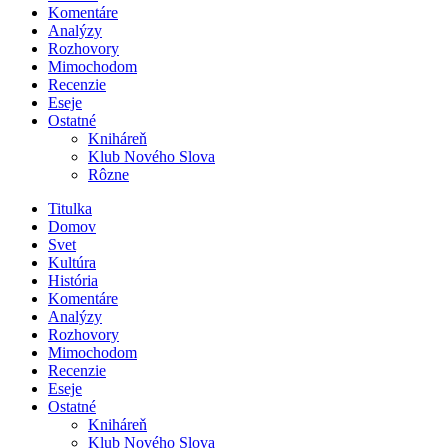
Komentáre
Analýzy
Rozhovory
Mimochodom
Recenzie
Eseje
Ostatné
Kniháreň
Klub Nového Slova
Rôzne
Titulka
Domov
Svet
Kultúra
História
Komentáre
Analýzy
Rozhovory
Mimochodom
Recenzie
Eseje
Ostatné
Kniháreň
Klub Nového Slova