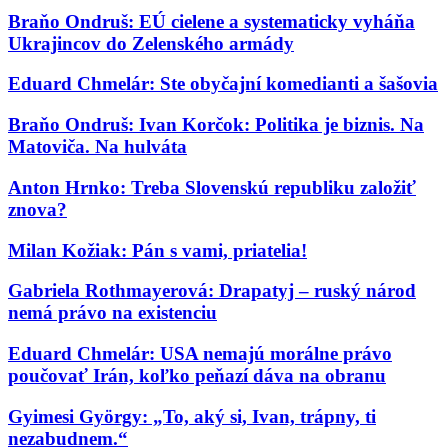
Braňo Ondruš: EÚ cielene a systematicky vyháňa
Ukrajincov do Zelenského armády
Eduard Chmelár: Ste obyčajní komedianti a šašovia
Braňo Ondruš: Ivan Korčok: Politika je biznis. Na
Matoviča. Na hulváta
Anton Hrnko: Treba Slovenskú republiku založiť
znova?
Milan Kožiak: Pán s vami, priatelia!
Gabriela Rothmayerová: Drapatyj – ruský národ
nemá právo na existenciu
Eduard Chmelár: USA nemajú morálne právo
poučovať Irán, koľko peňazí dáva na obranu
Gyimesi György: „To, aký si, Ivan, trápny, ti
nezabudnem.“