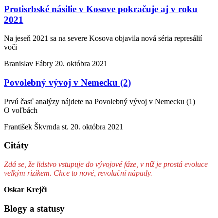
Protisrbské násilie v Kosove pokračuje aj v roku
2021
Na jeseň 2021 sa na severe Kosova objavila nová séria represálií
voči
Branislav Fábry
20. októbra 2021
Povolebný vývoj v Nemecku (2)
Prvú časť analýzy nájdete na Povolebný vývoj v Nemecku (1)
O voľbách
František Škvrnda st.
20. októbra 2021
Citáty
Zdá se, že lidstvo vstupuje do vývojové fáze, v níž je prostá evoluce
velkým rizikem. Chce to nové, revoluční nápady.
Oskar Krejčí
Blogy a statusy