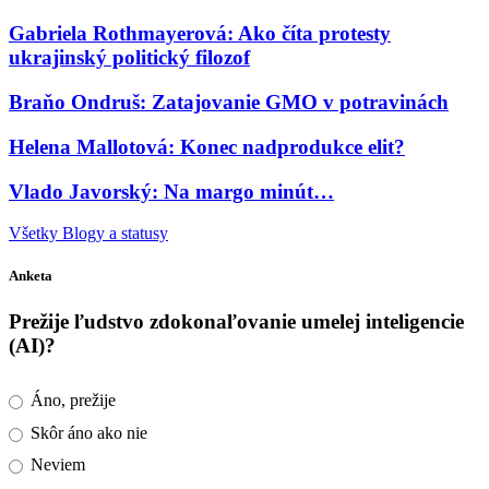
Gabriela Rothmayerová: Ako číta protesty
ukrajinský politický filozof
Braňo Ondruš: Zatajovanie GMO v potravinách
Helena Mallotová: Konec nadprodukce elit?
Vlado Javorský: Na margo minút…
Všetky Blogy a statusy
Anketa
Prežije ľudstvo zdokonaľovanie umelej inteligencie
(AI)?
Áno, prežije
Skôr áno ako nie
Neviem