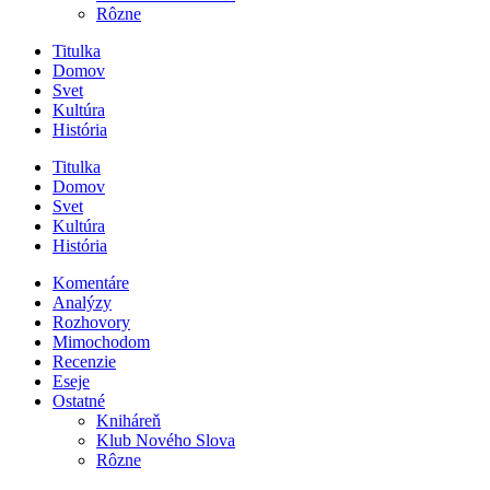
Rôzne
Titulka
Domov
Svet
Kultúra
História
Titulka
Domov
Svet
Kultúra
História
Komentáre
Analýzy
Rozhovory
Mimochodom
Recenzie
Eseje
Ostatné
Kniháreň
Klub Nového Slova
Rôzne