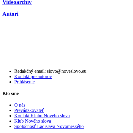
Videoarchív
Autori
Redakčný email: slovo@noveslovo.eu
Kontakt pre autorov
Prihlásenie
Kto sme
O nás
Prevádzkovateľ
Kontakt Klubu Nového slova
Klub Nového slova
Spoločnosť Ladislava Novomeského