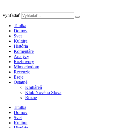
Preskočiť
na
obsah
Vyhľadať
Titulka
Domov
Svet
Kultúra
História
Komentáre
Analýzy
Rozhovory
Mimochodom
Recenzie
Eseje
Ostatné
Kniháreň
Klub Nového Slova
Rôzne
Titulka
Domov
Svet
Kultúra
História