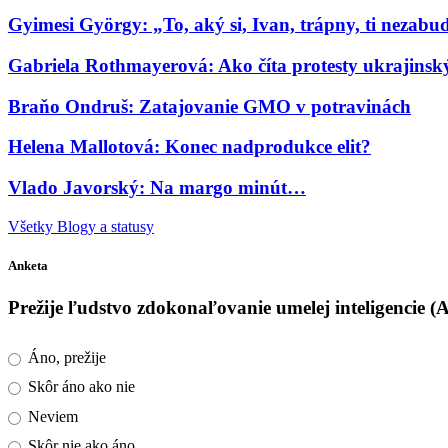
Gyimesi György: „To, aký si, Ivan, trápny, ti nezab
Gabriela Rothmayerová: Ako číta protesty ukrajinský 
Braňo Ondruš: Zatajovanie GMO v potravinách
Helena Mallotová: Konec nadprodukce elit?
Vlado Javorský: Na margo minút…
Všetky Blogy a statusy
Anketa
Prežije ľudstvo zdokonaľovanie umelej inteligencie (
Áno, prežije
Skôr áno ako nie
Neviem
Skôr nie ako áno