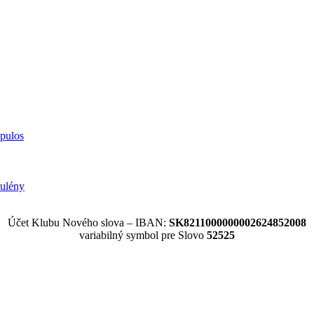
opulos
ulény
Účet Klubu Nového slova – IBAN:
SK8211000000002624852008
variabilný symbol pre Slovo
52525