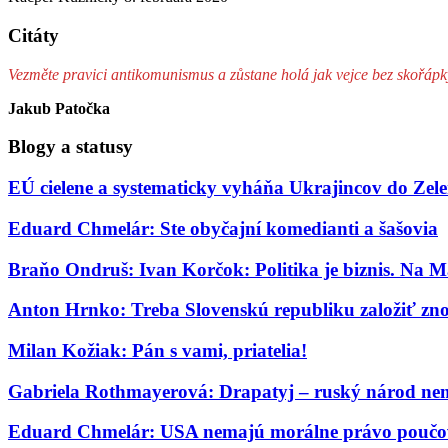
Citáty
Vezměte pravici antikomunismus a zůstane holá jak vejce bez skořápk
Jakub Patočka
Blogy a statusy
EÚ cielene a systematicky vyháňa Ukrajincov do Ze
Eduard Chmelár: Ste obyčajní komedianti a šašovia
Braňo Ondruš: Ivan Korčok: Politika je biznis. Na M
Anton Hrnko: Treba Slovenskú republiku založiť zn
Milan Kožiak: Pán s vami, priatelia!
Gabriela Rothmayerová: Drapatyj – ruský národ nem
Eduard Chmelár: USA nemajú morálne právo poučov