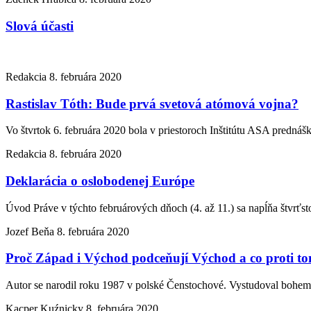
Slová účasti
Redakcia
8. februára 2020
Rastislav Tóth: Bude prvá svetová atómová vojna?
Vo štvrtok 6. februára 2020 bola v priestoroch Inštitútu ASA prednášk
Redakcia
8. februára 2020
Deklarácia o oslobodenej Európe
Úvod Práve v týchto februárových dňoch (4. až 11.) sa napĺňa štvrťst
Jozef Beňa
8. februára 2020
Proč Západ i Východ podceňují Východ a co proti to
Autor se narodil roku 1987 v polské Čenstochové. Vystudoval bohemi
Kacper Kuźnicky
8. februára 2020