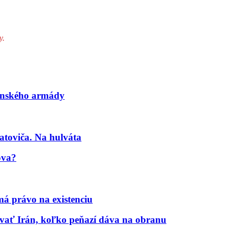
y.
lenského armády
atoviča. Na hulváta
ova?
á právo na existenciu
ať Irán, koľko peňazí dáva na obranu