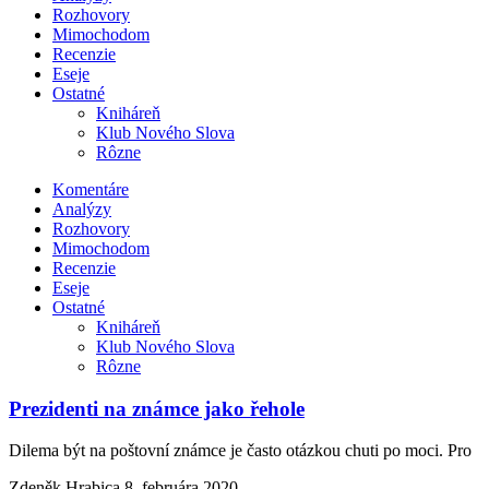
Rozhovory
Mimochodom
Recenzie
Eseje
Ostatné
Kniháreň
Klub Nového Slova
Rôzne
Komentáre
Analýzy
Rozhovory
Mimochodom
Recenzie
Eseje
Ostatné
Kniháreň
Klub Nového Slova
Rôzne
Prezidenti na známce jako řehole
Dilema být na poštovní známce je často otázkou chuti po moci. Pro
Zdeněk Hrabica
8. februára 2020