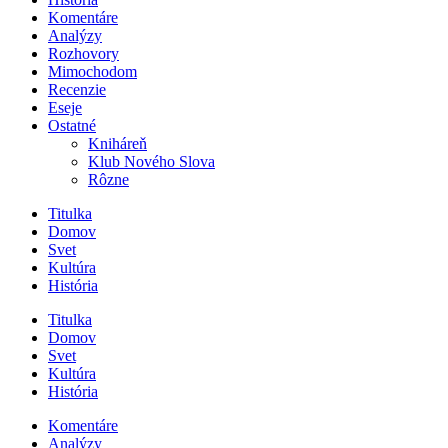
Komentáre
Analýzy
Rozhovory
Mimochodom
Recenzie
Eseje
Ostatné
Kniháreň
Klub Nového Slova
Rôzne
Titulka
Domov
Svet
Kultúra
História
Titulka
Domov
Svet
Kultúra
História
Komentáre
Analýzy