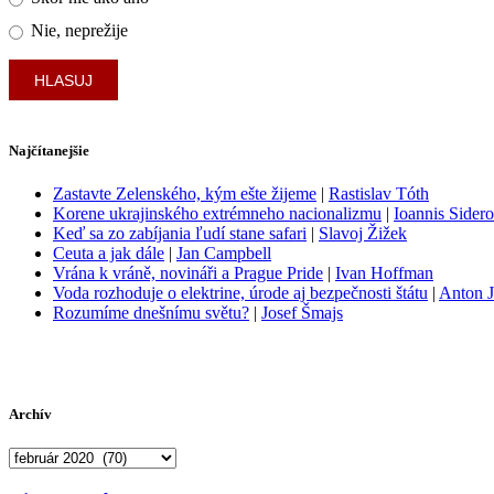
Nie, neprežije
Najčítanejšie
Zastavte Zelenského, kým ešte žijeme
|
Rastislav Tóth
Korene ukrajinského extrémneho nacionalizmu
|
Ioannis Sider
Keď sa zo zabíjania ľudí stane safari
|
Slavoj Žižek
Ceuta a jak dále
|
Jan Campbell
Vrána k vráně, novináři a Prague Pride
|
Ivan Hoffman
Voda rozhoduje o elektrine, úrode aj bezpečnosti štátu
|
Anton J
Rozumíme dnešnímu světu?
|
Josef Šmajs
Archív
Archív