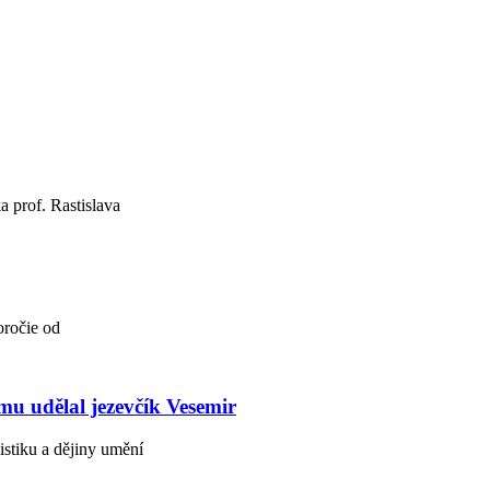
a prof. Rastislava
oročie od
mu udělal jezevčík Vesemir
stiku a dějiny umění