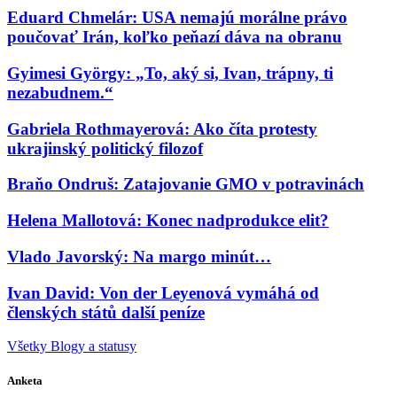
Eduard Chmelár: USA nemajú morálne právo
poučovať Irán, koľko peňazí dáva na obranu
Gyimesi György: „To, aký si, Ivan, trápny, ti
nezabudnem.“
Gabriela Rothmayerová: Ako číta protesty
ukrajinský politický filozof
Braňo Ondruš: Zatajovanie GMO v potravinách
Helena Mallotová: Konec nadprodukce elit?
Vlado Javorský: Na margo minút…
Ivan David: Von der Leyenová vymáhá od
členských států další peníze
Všetky Blogy a statusy
Anketa