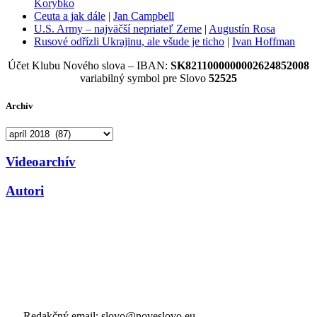
Korybko
Ceuta a jak dále
|
Jan Campbell
U.S. Army – najväčší nepriateľ Zeme
|
Augustín Rosa
Rusové odřízli Ukrajinu, ale všude je ticho
|
Ivan Hoffman
Účet Klubu Nového slova – IBAN:
SK8211000000002624852008
variabilný symbol pre Slovo
52525
Archív
Archív
Videoarchív
Autori
Redakčný email: slovo@noveslovo.eu