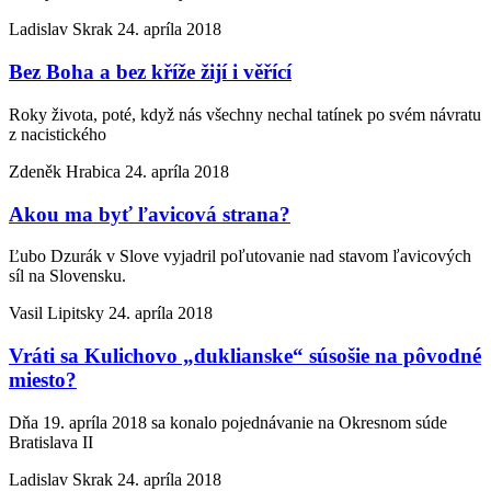
Ladislav Skrak
24. apríla 2018
Bez Boha a bez kříže žijí i věřící
Roky života, poté, když nás všechny nechal tatínek po svém návratu
z nacistického
Zdeněk Hrabica
24. apríla 2018
Akou ma byť ľavicová strana?
Ľubo Dzurák v Slove vyjadril poľutovanie nad stavom ľavicových
síl na Slovensku.
Vasil Lipitsky
24. apríla 2018
Vráti sa Kulichovo „duklianske“ súsošie na pôvodné
miesto?
Dňa 19. apríla 2018 sa konalo pojednávanie na Okresnom súde
Bratislava II
Ladislav Skrak
24. apríla 2018