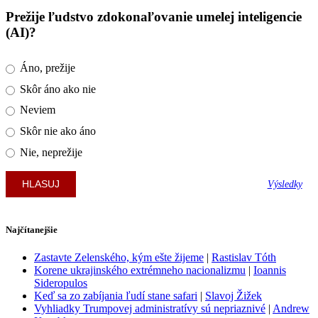
Prežije ľudstvo zdokonaľovanie umelej inteligencie
(AI)?
Áno, prežije
Skôr áno ako nie
Neviem
Skôr nie ako áno
Nie, neprežije
Výsledky
Najčítanejšie
Zastavte Zelenského, kým ešte žijeme
|
Rastislav Tóth
Korene ukrajinského extrémneho nacionalizmu
|
Ioannis
Sideropulos
Keď sa zo zabíjania ľudí stane safari
|
Slavoj Žižek
Vyhliadky Trumpovej administratívy sú nepriaznivé
|
Andrew