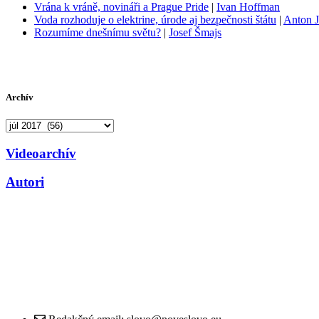
Vrána k vráně, novináři a Prague Pride
|
Ivan Hoffman
Voda rozhoduje o elektrine, úrode aj bezpečnosti štátu
|
Anton J
Rozumíme dnešnímu světu?
|
Josef Šmajs
Archív
Archív
Videoarchív
Autori