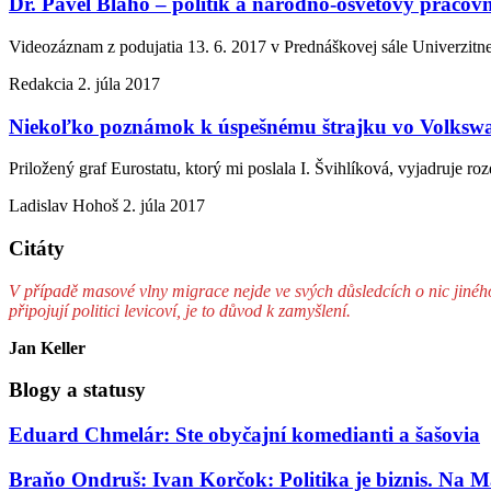
Dr. Pavel Blaho – politik a národno-osvetový pracov
Videozáznam z podujatia 13. 6. 2017 v Prednáškovej sále Univerzitne
Redakcia
2. júla 2017
Niekoľko poznámok k úspešnému štrajku vo Volksw
Priložený graf Eurostatu, ktorý mi poslala I. Švihlíková, vyjadruje r
Ladislav Hohoš
2. júla 2017
Citáty
V případě masové vlny migrace nejde ve svých důsledcích o nic jiného n
připojují politici levicoví, je to důvod k zamyšlení.
Jan Keller
Blogy a statusy
Eduard Chmelár: Ste obyčajní komedianti a šašovia
Braňo Ondruš: Ivan Korčok: Politika je biznis. Na M