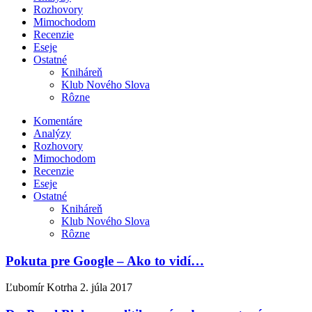
Rozhovory
Mimochodom
Recenzie
Eseje
Ostatné
Kniháreň
Klub Nového Slova
Rôzne
Komentáre
Analýzy
Rozhovory
Mimochodom
Recenzie
Eseje
Ostatné
Kniháreň
Klub Nového Slova
Rôzne
Pokuta pre Google – Ako to vidí…
Ľubomír Kotrha
2. júla 2017