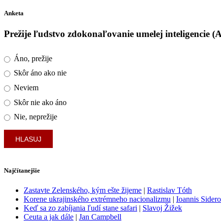
Anketa
Prežije ľudstvo zdokonaľovanie umelej inteligencie (
Áno, prežije
Skôr áno ako nie
Neviem
Skôr nie ako áno
Nie, neprežije
Najčítanejšie
Zastavte Zelenského, kým ešte žijeme
|
Rastislav Tóth
Korene ukrajinského extrémneho nacionalizmu
|
Ioannis Sider
Keď sa zo zabíjania ľudí stane safari
|
Slavoj Žižek
Ceuta a jak dále
|
Jan Campbell