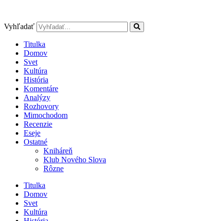
Preskočiť
na
obsah
Vyhľadať
Titulka
Domov
Svet
Kultúra
História
Komentáre
Analýzy
Rozhovory
Mimochodom
Recenzie
Eseje
Ostatné
Kniháreň
Klub Nového Slova
Rôzne
Titulka
Domov
Svet
Kultúra
História