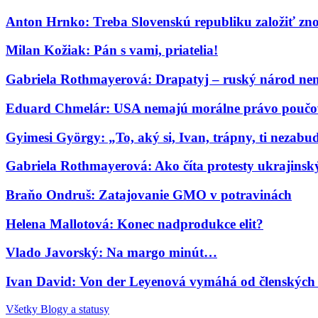
Anton Hrnko: Treba Slovenskú republiku založiť zn
Milan Kožiak: Pán s vami, priatelia!
Gabriela Rothmayerová: Drapatyj – ruský národ nem
Eduard Chmelár: USA nemajú morálne právo poučov
Gyimesi György: „To, aký si, Ivan, trápny, ti nezab
Gabriela Rothmayerová: Ako číta protesty ukrajinský 
Braňo Ondruš: Zatajovanie GMO v potravinách
Helena Mallotová: Konec nadprodukce elit?
Vlado Javorský: Na margo minút…
Ivan David: Von der Leyenová vymáhá od členských s
Všetky Blogy a statusy