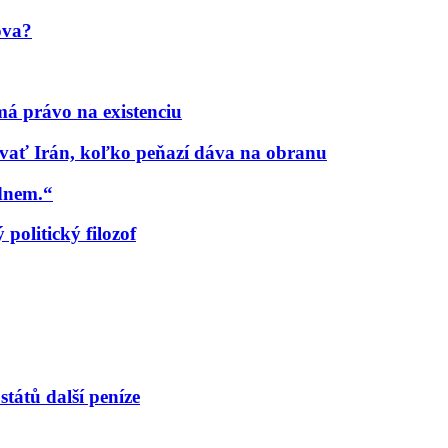
ova?
á právo na existenciu
ať Irán, koľko peňazí dáva na obranu
udnem.“
politický filozof
tátů další peníze