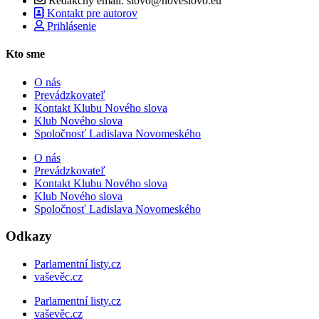
Redakčný email: slovo@noveslovo.eu
Kontakt pre autorov
Prihlásenie
Kto sme
O nás
Prevádzkovateľ
Kontakt Klubu Nového slova
Klub Nového slova
Spoločnosť Ladislava Novomeského
O nás
Prevádzkovateľ
Kontakt Klubu Nového slova
Klub Nového slova
Spoločnosť Ladislava Novomeského
Odkazy
Parlamentní listy.cz
vaševěc.cz
Parlamentní listy.cz
vaševěc.cz