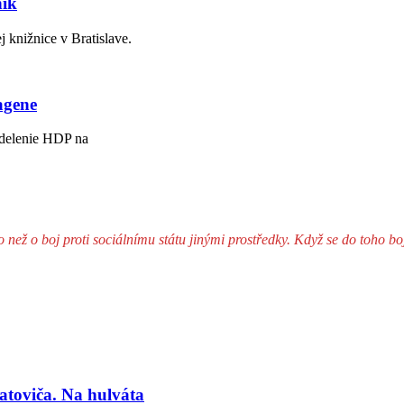
ník
j knižnice v Bratislave.
agene
ozdelenie HDP na
ež o boj proti sociálnímu státu jinými prostředky. Když se do toho boje 
atoviča. Na hulváta