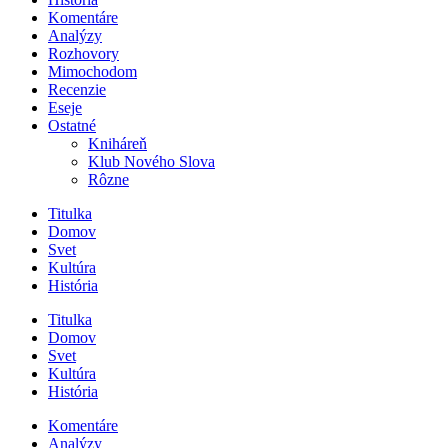
Komentáre
Analýzy
Rozhovory
Mimochodom
Recenzie
Eseje
Ostatné
Kniháreň
Klub Nového Slova
Rôzne
Titulka
Domov
Svet
Kultúra
História
Titulka
Domov
Svet
Kultúra
História
Komentáre
Analýzy