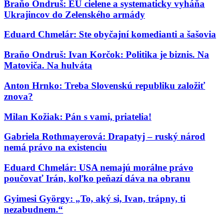
Braňo Ondruš: EÚ cielene a systematicky vyháňa
Ukrajincov do Zelenského armády
Eduard Chmelár: Ste obyčajní komedianti a šašovia
Braňo Ondruš: Ivan Korčok: Politika je biznis. Na
Matoviča. Na hulváta
Anton Hrnko: Treba Slovenskú republiku založiť
znova?
Milan Kožiak: Pán s vami, priatelia!
Gabriela Rothmayerová: Drapatyj – ruský národ
nemá právo na existenciu
Eduard Chmelár: USA nemajú morálne právo
poučovať Irán, koľko peňazí dáva na obranu
Gyimesi György: „To, aký si, Ivan, trápny, ti
nezabudnem.“