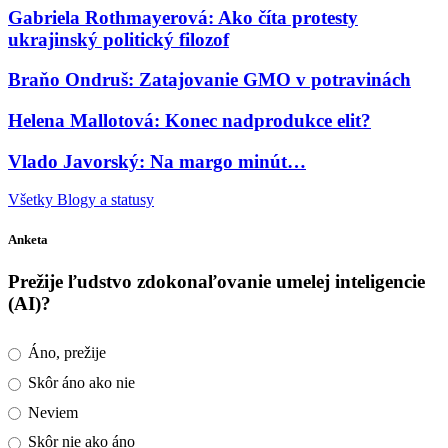
Gabriela Rothmayerová: Ako číta protesty
ukrajinský politický filozof
Braňo Ondruš: Zatajovanie GMO v potravinách
Helena Mallotová: Konec nadprodukce elit?
Vlado Javorský: Na margo minút…
Všetky Blogy a statusy
Anketa
Prežije ľudstvo zdokonaľovanie umelej inteligencie
(AI)?
Áno, prežije
Skôr áno ako nie
Neviem
Skôr nie ako áno