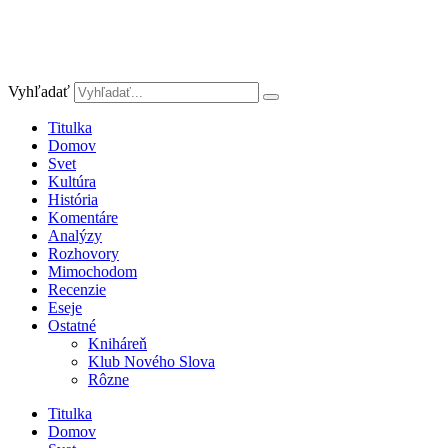
Vyhľadať
Titulka
Domov
Svet
Kultúra
História
Komentáre
Analýzy
Rozhovory
Mimochodom
Recenzie
Eseje
Ostatné
Kniháreň
Klub Nového Slova
Rôzne
Titulka
Domov