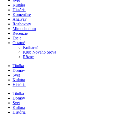
Svet
Kultúra
História
Komentáre
Analýzy
Rozhovory
Mimochodom
Recenzie
Eseje
Ostatné
Kniháreň
Klub Nového Slova
Rôzne
Titulka
Domov
Svet
Kultúra
História
Titulka
Domov
Svet
Kultúra
História