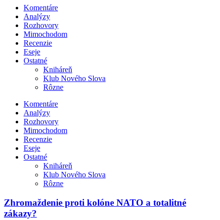
Komentáre
Analýzy
Rozhovory
Mimochodom
Recenzie
Eseje
Ostatné
Kniháreň
Klub Nového Slova
Rôzne
Komentáre
Analýzy
Rozhovory
Mimochodom
Recenzie
Eseje
Ostatné
Kniháreň
Klub Nového Slova
Rôzne
Zhromaždenie proti kolóne NATO a totalitné
zákazy?