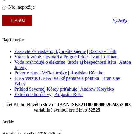
Nie, neprežije
Výsledky
Najčítanejšie
Zastavte Zelenského, kým ešte žijeme
|
Rastislav Tóth
Vrána k vráně, novináři a Prague Pride
|
Ivan Hoffman
Voda rozhoduje o elektrine, úrode aj bezpečnosti štátu
|
Anton
Julény
Poker v rámci Veľkej trojky
|
Rostislav Iščenko
FIFA verzus UEFA: veľké peniaze a politika
|
Branislav
Fábry
Príklad Severnej Kórey priťahuje
|
Andrew Korybko
Extrémne horúčavy
|
Augustín Rosa
Účet Klubu Nového slova – IBAN:
SK8211000000002624852008
variabilný symbol pre Slovo
52525
Archív
Archív