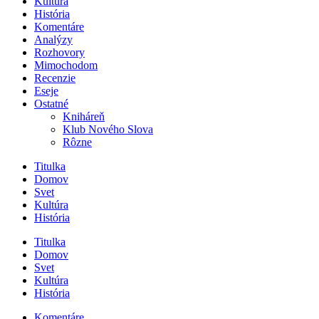
Kultúra
História
Komentáre
Analýzy
Rozhovory
Mimochodom
Recenzie
Eseje
Ostatné
Kniháreň
Klub Nového Slova
Rôzne
Titulka
Domov
Svet
Kultúra
História
Titulka
Domov
Svet
Kultúra
História
Komentáre