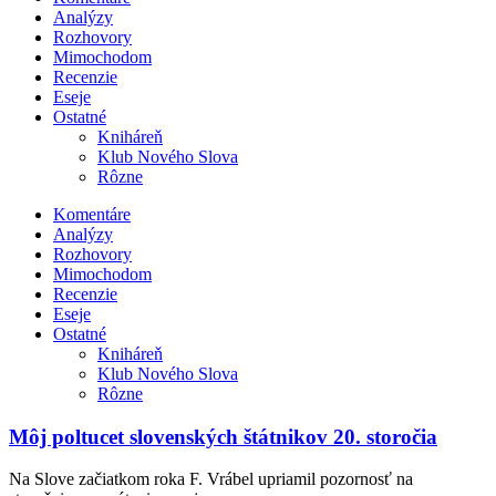
Analýzy
Rozhovory
Mimochodom
Recenzie
Eseje
Ostatné
Kniháreň
Klub Nového Slova
Rôzne
Komentáre
Analýzy
Rozhovory
Mimochodom
Recenzie
Eseje
Ostatné
Kniháreň
Klub Nového Slova
Rôzne
Môj poltucet slovenských štátnikov 20. storočia
Na Slove začiatkom roka F. Vrábel upriamil pozornosť na