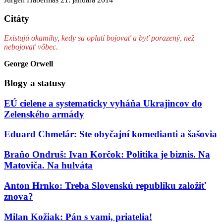
Citáty
Existujú okamihy, kedy sa oplatí bojovať a byť porazený, než
nebojovať vôbec.
George Orwell
Blogy a statusy
EÚ cielene a systematicky vyháňa Ukrajincov do
Zelenského armády
Eduard Chmelár: Ste obyčajní komedianti a šašovia
Braňo Ondruš: Ivan Korčok: Politika je biznis. Na
Matoviča. Na hulváta
Anton Hrnko: Treba Slovenskú republiku založiť
znova?
Milan Kožiak: Pán s vami, priatelia!