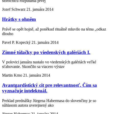
storočnicu rozpútania prvej
Jozef Schwarz
21. januára 2014
Hrátky s ohněm
Právě se opět hojně, až poněkud rituálně mluvilo na téma „odkaz
dlouho
Pavel P. Kopecký
21. januára 2014
Zimné túlačky po viedenských galériách I.
V polovici januára nastalo vo viedenských galériách veľké
sťahovanie. Skončilo sa viacero výstav
Martin Krno
21. januára 2014
Avantgardistický cit pre relevantnosť. Čím sa
vyznačuje intelektuál.
Preklad prednášky Jürgena Habermasa do slovenčiny je so
súhlasom autora uverejnený ako
Jürgen Habermas
21. januára 2014