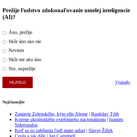
Prežije ľudstvo zdokonaľovanie umelej inteligencie
(AI)?
Áno, prežije
Skôr áno ako nie
Neviem
Skôr nie ako áno
Nie, neprežije
Výsledky
Najčítanejšie
Zastavte Zelenského, kým ešte žijeme
|
Rastislav Tóth
Korene ukrajinského extrémneho nacionalizmu
|
Ioannis
Sideropulos
Keď sa zo zabíjania ľudí stane safari
|
Slavoj Žižek
Ceuta a jak dále
|
Jan Campbell