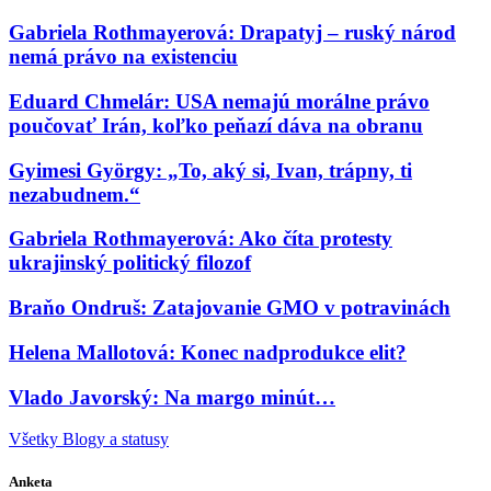
Gabriela Rothmayerová: Drapatyj – ruský národ
nemá právo na existenciu
Eduard Chmelár: USA nemajú morálne právo
poučovať Irán, koľko peňazí dáva na obranu
Gyimesi György: „To, aký si, Ivan, trápny, ti
nezabudnem.“
Gabriela Rothmayerová: Ako číta protesty
ukrajinský politický filozof
Braňo Ondruš: Zatajovanie GMO v potravinách
Helena Mallotová: Konec nadprodukce elit?
Vlado Javorský: Na margo minút…
Všetky Blogy a statusy
Anketa