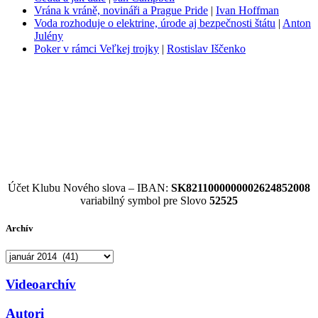
Vrána k vráně, novináři a Prague Pride
|
Ivan Hoffman
Voda rozhoduje o elektrine, úrode aj bezpečnosti štátu
|
Anton
Julény
Poker v rámci Veľkej trojky
|
Rostislav Iščenko
Účet Klubu Nového slova – IBAN:
SK8211000000002624852008
variabilný symbol pre Slovo
52525
Archív
Archív
Videoarchív
Autori