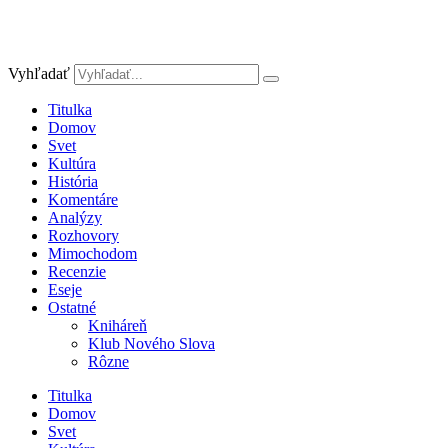
Vyhľadať
Titulka
Domov
Svet
Kultúra
História
Komentáre
Analýzy
Rozhovory
Mimochodom
Recenzie
Eseje
Ostatné
Kniháreň
Klub Nového Slova
Rôzne
Titulka
Domov
Svet