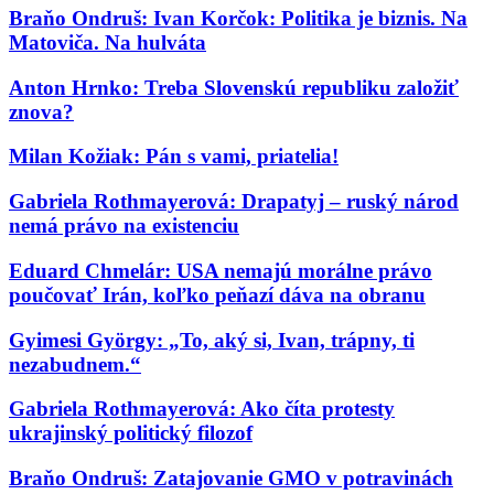
Braňo Ondruš: Ivan Korčok: Politika je biznis. Na
Matoviča. Na hulváta
Anton Hrnko: Treba Slovenskú republiku založiť
znova?
Milan Kožiak: Pán s vami, priatelia!
Gabriela Rothmayerová: Drapatyj – ruský národ
nemá právo na existenciu
Eduard Chmelár: USA nemajú morálne právo
poučovať Irán, koľko peňazí dáva na obranu
Gyimesi György: „To, aký si, Ivan, trápny, ti
nezabudnem.“
Gabriela Rothmayerová: Ako číta protesty
ukrajinský politický filozof
Braňo Ondruš: Zatajovanie GMO v potravinách