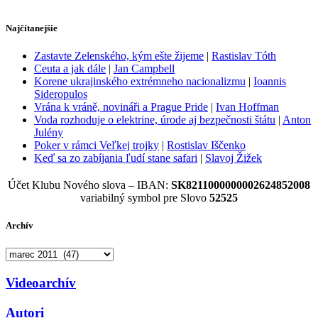
Najčítanejšie
Zastavte Zelenského, kým ešte žijeme
|
Rastislav Tóth
Ceuta a jak dále
|
Jan Campbell
Korene ukrajinského extrémneho nacionalizmu
|
Ioannis
Sideropulos
Vrána k vráně, novináři a Prague Pride
|
Ivan Hoffman
Voda rozhoduje o elektrine, úrode aj bezpečnosti štátu
|
Anton
Julény
Poker v rámci Veľkej trojky
|
Rostislav Iščenko
Keď sa zo zabíjania ľudí stane safari
|
Slavoj Žižek
Účet Klubu Nového slova – IBAN:
SK8211000000002624852008
variabilný symbol pre Slovo
52525
Archív
Archív
Videoarchív
Autori