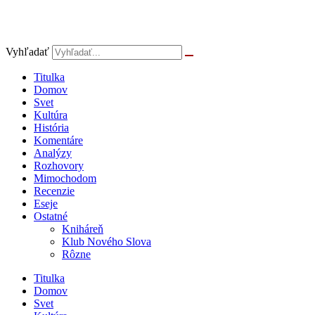
Vyhľadať
Titulka
Domov
Svet
Kultúra
História
Komentáre
Analýzy
Rozhovory
Mimochodom
Recenzie
Eseje
Ostatné
Kniháreň
Klub Nového Slova
Rôzne
Titulka
Domov
Svet