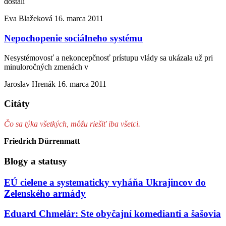
dostali
Eva Blažeková
16. marca 2011
Nepochopenie sociálneho systému
Nesystémovosť a nekoncepčnosť prístupu vlády sa ukázala už pri
minuloročných zmenách v
Jaroslav Hrenák
16. marca 2011
Citáty
Čo sa týka všetkých, môžu riešiť iba všetci.
Friedrich Dürrenmatt
Blogy a statusy
EÚ cielene a systematicky vyháňa Ukrajincov do
Zelenského armády
Eduard Chmelár: Ste obyčajní komedianti a šašovia