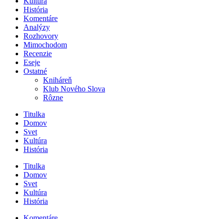
Kultúra
História
Komentáre
Analýzy
Rozhovory
Mimochodom
Recenzie
Eseje
Ostatné
Kniháreň
Klub Nového Slova
Rôzne
Titulka
Domov
Svet
Kultúra
História
Titulka
Domov
Svet
Kultúra
História
Komentáre