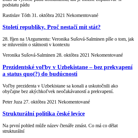
podstatu pádu
Rastislav Tóth
31. októbra 2021
Nekomentované
Století republiky. Proč nestačí mít stát?
28. říjen na !Argumentu: Veronika Sušová-Salminen píše o tom, jak
se mluvením o státnosti v kontextu
Veronika Sušová-Salminen
28. októbra 2021
Nekomentované
Prezidentské voľby v Uzbekistane – bez prekvapení
a status quo(?) do budúcnosti
Voľby prezidenta v Uzbekistane sa konali a uskutočnili ako
obyčajne bez akýchkoľvek neočakávaností a prekvapení.
Peter Juza
27. októbra 2021
Nekomentované
Strukturální politika české levice
Na první pohled může název čtenáře zmást. Co má co dělat
strukturální