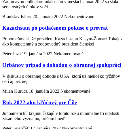
Zaujímavou politickou udalosťou v mesiaci január 2022 sa stala
séria ostrých útokov voči
Branislav Fábry
20. januára 2022
Nekomentované
Kazachstan po potlačenom pokuse o prevrat
Pripomeňme si, že prezident Kazachstanu Kasym-Žomart Tokajev,
ako kompetentný a zodpovedný prezident členskej
Peter Juza
19. januára 2022
Nekomentované
Orbánov prípad s dohodou o obrannej spolupráci
V diskusii o obrannej dohode s USA, ktorá už niekoľko týždňov
čerí aj bez nej
Milan Kurucz
18. januára 2022
Nekomentované
Rok 2022 ako kľúčový pre Čile
Juhoamerickú krajinu čakajú v tomto roku minimálne tri udalosti
zásadného významu, pričom hneď
Peter Telepčák
17. januára 2022
Nekomentované