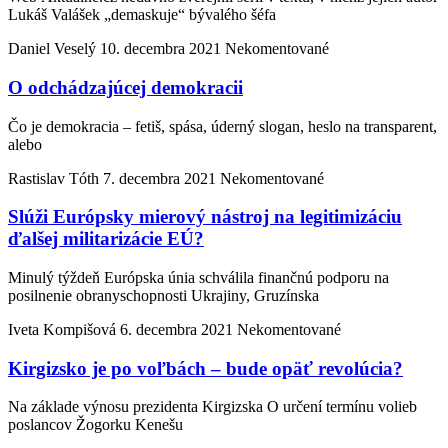
Lukáš Valášek „demaskuje“ bývalého šéfa
Daniel Veselý
10. decembra 2021
Nekomentované
O odchádzajúcej demokracii
Čo je demokracia – fetiš, spása, úderný slogan, heslo na transparent,
alebo
Rastislav Tóth
7. decembra 2021
Nekomentované
Slúži Európsky mierový nástroj na legitimizáciu
ďalšej militarizácie EÚ?
Minulý týždeň Európska únia schválila finančnú podporu na
posilnenie obranyschopnosti Ukrajiny, Gruzínska
Iveta Kompišová
6. decembra 2021
Nekomentované
Kirgizsko je po voľbách – bude opäť revolúcia?
Na základe výnosu prezidenta Kirgizska O určení termínu volieb
poslancov Žogorku Kenešu