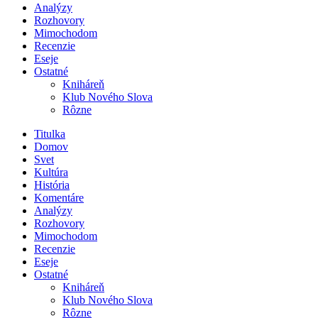
Analýzy
Rozhovory
Mimochodom
Recenzie
Eseje
Ostatné
Kniháreň
Klub Nového Slova
Rôzne
Titulka
Domov
Svet
Kultúra
História
Komentáre
Analýzy
Rozhovory
Mimochodom
Recenzie
Eseje
Ostatné
Kniháreň
Klub Nového Slova
Rôzne