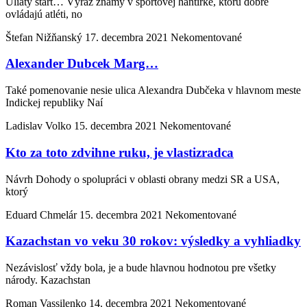
Uliaty štart… Výraz známy v športovej hantírke, ktorú dobre
ovládajú atléti, no
Štefan Nižňanský
17. decembra 2021
Nekomentované
Alexander Dubcek Marg…
Také pomenovanie nesie ulica Alexandra Dubčeka v hlavnom meste
Indickej republiky Naí
Ladislav Volko
15. decembra 2021
Nekomentované
Kto za toto zdvihne ruku, je vlastizradca
Návrh Dohody o spolupráci v oblasti obrany medzi SR a USA,
ktorý
Eduard Chmelár
15. decembra 2021
Nekomentované
Kazachstan vo veku 30 rokov: výsledky a vyhliadky
Nezávislosť vždy bola, je a bude hlavnou hodnotou pre všetky
národy. Kazachstan
Roman Vassilenko
14. decembra 2021
Nekomentované