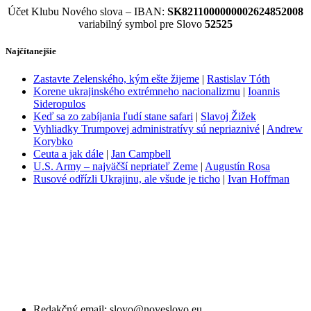
Účet Klubu Nového slova – IBAN:
SK8211000000002624852008
variabilný symbol pre Slovo
52525
Najčítanejšie
Zastavte Zelenského, kým ešte žijeme
|
Rastislav Tóth
Korene ukrajinského extrémneho nacionalizmu
|
Ioannis
Sideropulos
Keď sa zo zabíjania ľudí stane safari
|
Slavoj Žižek
Vyhliadky Trumpovej administratívy sú nepriaznivé
|
Andrew
Korybko
Ceuta a jak dále
|
Jan Campbell
U.S. Army – najväčší nepriateľ Zeme
|
Augustín Rosa
Rusové odřízli Ukrajinu, ale všude je ticho
|
Ivan Hoffman
Redakčný email: slovo@noveslovo.eu