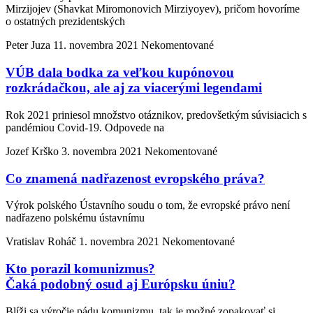
Mirzijojev (Shavkat Miromonovich Mirziyoyev), pričom hovoríme
o ostatných prezidentských
Peter Juza
11. novembra 2021
Nekomentované
VÚB dala bodka za veľkou kupónovou
rozkrádačkou, ale aj za viacerými legendami
Rok 2021 priniesol množstvo otáznikov, predovšetkým súvisiacich s
pandémiou Covid-19. Odpovede na
Jozef Krško
3. novembra 2021
Nekomentované
Co znamená nadřazenost evropského práva?
Výrok polského Ústavního soudu o tom, že evropské právo není
nadřazeno polskému ústavnímu
Vratislav Roháč
1. novembra 2021
Nekomentované
Kto porazil komunizmus?
Čaká podobný osud aj Európsku úniu?
Blíži sa výročie pádu komunizmu, tak je možné zopakovať si