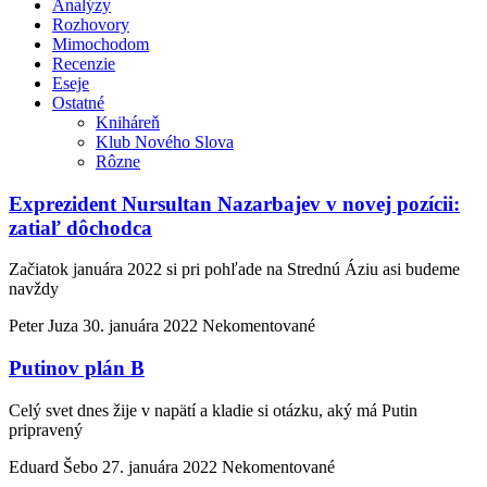
Analýzy
Rozhovory
Mimochodom
Recenzie
Eseje
Ostatné
Kniháreň
Klub Nového Slova
Rôzne
Exprezident Nursultan Nazarbajev v novej pozícii:
zatiaľ dôchodca
Začiatok januára 2022 si pri pohľade na Strednú Áziu asi budeme
navždy
Peter Juza
30. januára 2022
Nekomentované
Putinov plán B
Celý svet dnes žije v napätí a kladie si otázku, aký má Putin
pripravený
Eduard Šebo
27. januára 2022
Nekomentované