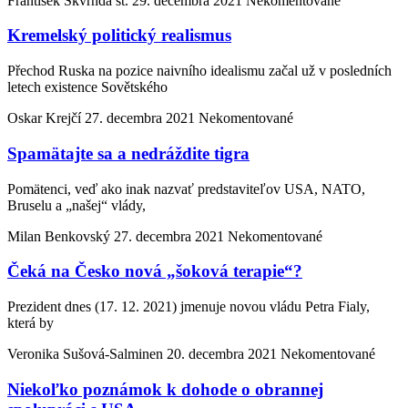
František Škvrnda st.
29. decembra 2021
Nekomentované
Kremelský politický realismus
Přechod Ruska na pozice naivního idealismu začal už v posledních
letech existence Sovětského
Oskar Krejčí
27. decembra 2021
Nekomentované
Spamätajte sa a nedráždite tigra
Pomätenci, veď ako inak nazvať predstaviteľov USA, NATO,
Bruselu a „našej“ vlády,
Milan Benkovský
27. decembra 2021
Nekomentované
Čeká na Česko nová „šoková terapie“?
Prezident dnes (17. 12. 2021) jmenuje novou vládu Petra Fialy,
která by
Veronika Sušová-Salminen
20. decembra 2021
Nekomentované
Niekoľko poznámok k dohode o obrannej