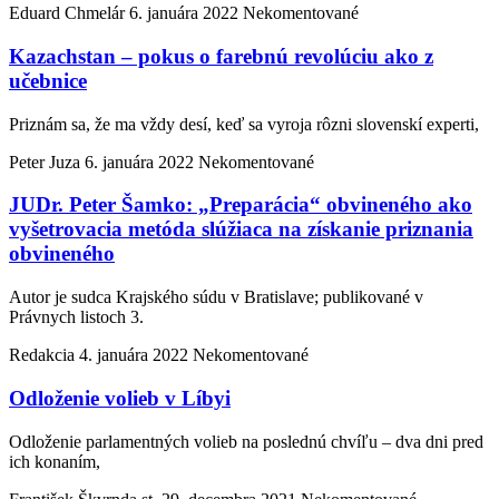
Eduard Chmelár
6. januára 2022
Nekomentované
Kazachstan – pokus o farebnú revolúciu ako z
učebnice
Priznám sa, že ma vždy desí, keď sa vyroja rôzni slovenskí experti,
Peter Juza
6. januára 2022
Nekomentované
JUDr. Peter Šamko: „Preparácia“ obvineného ako
vyšetrovacia metóda slúžiaca na získanie priznania
obvineného
Autor je sudca Krajského súdu v Bratislave; publikované v
Právnych listoch 3.
Redakcia
4. januára 2022
Nekomentované
Odloženie volieb v Líbyi
Odloženie parlamentných volieb na poslednú chvíľu – dva dni pred
ich konaním,