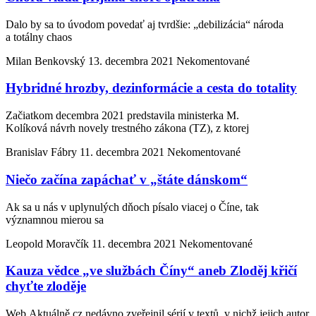
Dalo by sa to úvodom povedať aj tvrdšie: „debilizácia“ národa
a totálny chaos
Milan Benkovský
13. decembra 2021
Nekomentované
Hybridné hrozby, dezinformácie a cesta do totality
Začiatkom decembra 2021 predstavila ministerka M.
Kolíková návrh novely trestného zákona (TZ), z ktorej
Branislav Fábry
11. decembra 2021
Nekomentované
Niečo začína zapáchať v „štáte dánskom“
Ak sa u nás v uplynulých dňoch písalo viacej o Číne, tak
významnou mierou sa
Leopold Moravčík
11. decembra 2021
Nekomentované
Kauza vědce „ve službách Číny“ aneb Zloděj křičí
chyťte zloděje
Web Aktuálně.cz nedávno zveřejnil sérií v textů, v nichž jejich autor