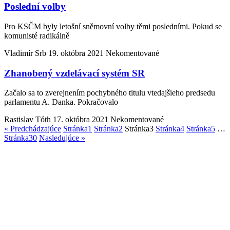
Poslední volby
Pro KSČM byly letošní sněmovní volby těmi posledními. Pokud se
komunisté radikálně
Vladimír Srb
19. októbra 2021
Nekomentované
Zhanobený vzdelávací systém SR
Začalo sa to zverejnením pochybného titulu vtedajšieho predsedu
parlamentu A. Danka. Pokračovalo
Rastislav Tóth
17. októbra 2021
Nekomentované
« Predchádzajúce
Stránka
1
Stránka
2
Stránka
3
Stránka
4
Stránka
5
…
Stránka
30
Nasledujúce »