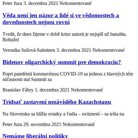
Peter Juza
3. decembra 2021
Nekomentované
Věda není jen názor a lidé si ve vědomostech a
dovednostech nejsou rovni
Tvrdit, že dnes žijeme v době krize autorit je nejspíš už banalita.
Bohužel
Veronika Sušová-Salminen
3. decembra 2021
Nekomentované
Bidenov oligarchický summit pre demokraciu?
Popri pandémii koronavírusu COVID-19 sa jednou z hlavných tém
súčasnosti stal Summit za
Branislav Fábry
1. decembra 2021
Nekomentované
Tridsať zastavení nezávislého Kazachstanu
Na Slovensku sa blížia sviatky a ľudia – uväznení – sa tešia na
Peter Juza
29. novembra 2021
Nekomentované
Nemáme liberální politiky