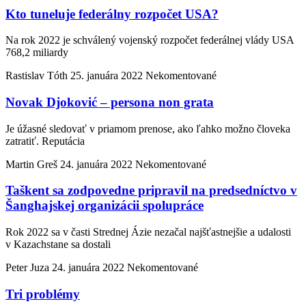
Kto tuneluje federálny rozpočet USA?
Na rok 2022 je schválený vojenský rozpočet federálnej vlády USA
768,2 miliardy
Rastislav Tóth
25. januára 2022
Nekomentované
Novak Djoković – persona non grata
Je úžasné sledovať v priamom prenose, ako ľahko možno človeka
zatratiť. Reputácia
Martin Greš
24. januára 2022
Nekomentované
Taškent sa zodpovedne pripravil na predsedníctvo v
Šanghajskej organizácii spolupráce
Rok 2022 sa v časti Strednej Ázie nezačal najšťastnejšie a udalosti
v Kazachstane sa dostali
Peter Juza
24. januára 2022
Nekomentované
Tri problémy