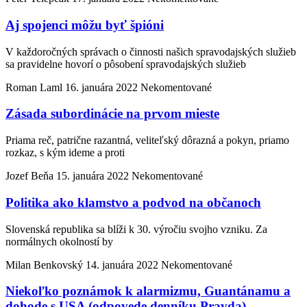
Aj spojenci môžu byť špióni
V každoročných správach o činnosti našich spravodajských služieb
sa pravidelne hovorí o pôsobení spravodajských služieb
Roman Laml
16. januára 2022
Nekomentované
Zásada subordinácie na prvom mieste
Priama reč, patrične razantná, veliteľský dôrazná a pokyn, priamo
rozkaz, s kým ideme a proti
Jozef Beňa
15. januára 2022
Nekomentované
Politika ako klamstvo a podvod na občanoch
Slovenská republika sa blíži k 30. výročiu svojho vzniku. Za
normálnych okolností by
Milan Benkovský
14. januára 2022
Nekomentované
Niekoľko poznámok k alarmizmu, Guantánamu a
dohode s USA (odpovede denníku Pravda)