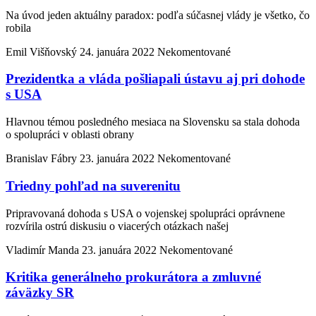
Na úvod jeden aktuálny paradox: podľa súčasnej vlády je všetko, čo
robila
Emil Višňovský
24. januára 2022
Nekomentované
Prezidentka a vláda pošliapali ústavu aj pri dohode
s USA
Hlavnou témou posledného mesiaca na Slovensku sa stala dohoda
o spolupráci v oblasti obrany
Branislav Fábry
23. januára 2022
Nekomentované
Triedny pohľad na suverenitu
Pripravovaná dohoda s USA o vojenskej spolupráci oprávnene
rozvírila ostrú diskusiu o viacerých otázkach našej
Vladimír Manda
23. januára 2022
Nekomentované
Kritika generálneho prokurátora a zmluvné
záväzky SR