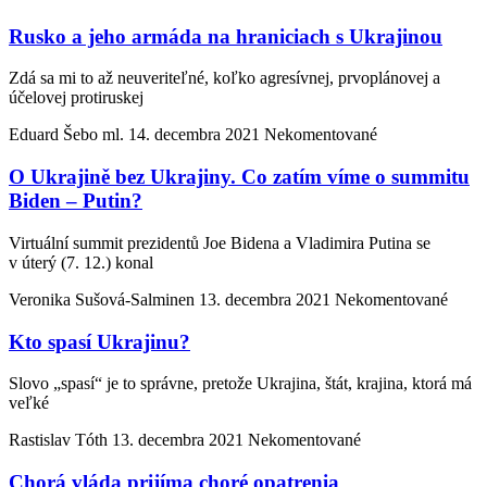
Rusko a jeho armáda na hraniciach s Ukrajinou
Zdá sa mi to až neuveriteľné, koľko agresívnej, prvoplánovej a
účelovej protiruskej
Eduard Šebo ml.
14. decembra 2021
Nekomentované
O Ukrajině bez Ukrajiny. Co zatím víme o summitu
Biden – Putin?
Virtuální summit prezidentů Joe Bidena a Vladimira Putina se
v úterý (7. 12.) konal
Veronika Sušová-Salminen
13. decembra 2021
Nekomentované
Kto spasí Ukrajinu?
Slovo „spasí“ je to správne, pretože Ukrajina, štát, krajina, ktorá má
veľké
Rastislav Tóth
13. decembra 2021
Nekomentované
Chorá vláda prijíma choré opatrenia