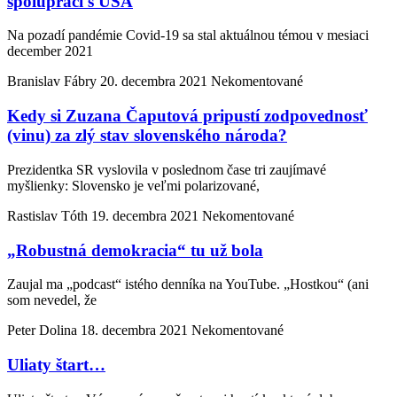
spolupráci s USA
Na pozadí pandémie Covid-19 sa stal aktuálnou témou v mesiaci
december 2021
Branislav Fábry
20. decembra 2021
Nekomentované
Kedy si Zuzana Čaputová pripustí zodpovednosť
(vinu) za zlý stav slovenského národa?
Prezidentka SR vyslovila v poslednom čase tri zaujímavé
myšlienky: Slovensko je veľmi polarizované,
Rastislav Tóth
19. decembra 2021
Nekomentované
„Robustná demokracia“ tu už bola
Zaujal ma „podcast“ istého denníka na YouTube. „Hostkou“ (ani
som nevedel, že
Peter Dolina
18. decembra 2021
Nekomentované
Uliaty štart…