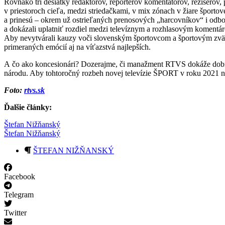
Rovnako tri desiatky redaktorov, reportérov komentátorov, režisérov,
v priestoroch cieľa, medzi striedačkami, v mix zónach v žiare športov
a prinesú – okrem už ostrieľaných prenosových „harcovníkov“ i odbor
a dokázali uplatniť rozdiel medzi televíznym a rozhlasovým komentár
Aby nevytvárali kauzy voči slovenským športovcom a športovým zväzom
primeraných emócií aj na víťazstvá najlepších.
A čo ako koncesionári? Dozerajme, či manažment RTVS dokáže dobrou
národu. Aby tohtoročný rozbeh novej televízie ŠPORT v roku 2021 n
Foto:
rtvs.sk
Ďalšie články:
Štefan Nižňanský
Štefan Nižňanský
ŠTEFAN NIŽŇANSKÝ
Facebook
Telegram
Twitter