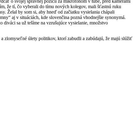
iedčať o svojej správnej pozícii za mikrofónom v tube, pred kamerami
ím, že tí, čo vyberali do tímu nových kolegov, mali šťastnú ruku
y. Želal by som si, aby hneď od začiatku vysielania chápali
émny“ aj v situáciách, kde slovenčina pozná vhodnejšie synonymá.
 diváci sa už tešíme na vzrušujúce vysielanie, množstvo
omyseľné úlety politikov, ktorí zabudli a zabúdajú, že majú slúžiť