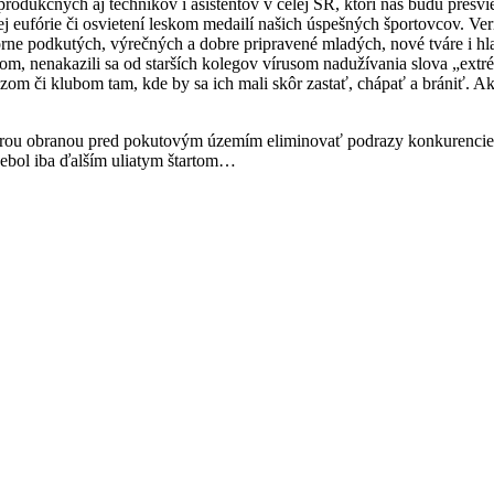
 produkčných aj technikov i asistentov v celej SR, ktorí nás budú presv
ej eufórie či osvietení leskom medailí našich úspešných športovcov. Ver
ne podkutých, výrečných a dobre pripravené mladých, nové tváre i hlas
om, nenakazili sa od starších kolegov vírusom nadužívania slova „extr
 či klubom tam, kde by sa ich mali skôr zastať, chápať a brániť. Ako
 obranou pred pokutovým územím eliminovať podrazy konkurencie a zl
ebol iba ďalším uliatym štartom…