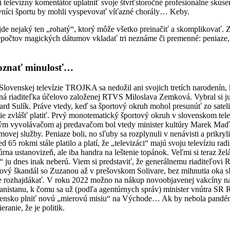
í televízny komentátor uplatniť svoje štvrťstoročné profesionálne skúseno
vníci športu by mohli vyspevovať víťazné chorály… Keby.
jde nejaký ten „rohatý“, ktorý môže všetko preinačiť a skomplikovať
počtov magických dátumov vkladať tri neznáme či premenné: peniaze, p
 poznať minulosť…
lovenskej televízie TROJKA sa nedožil ani svojich tretích narodenín,
ná riaditeľka účelovo založenej RTVS Miloslava Zemková. Vybral si ju
rd Sulík. Práve vtedy, keď sa športový okruh mohol presunúť zo sateli
nie zvlášť platiť. Prvý monotematický športový okruh v slovenskom te
ým vyvolávačom aj predavačom bol vtedy minister kultúry Marek Maďari
movej služby. Peniaze boli, no sľuby sa rozplynuli v nenávisti a prikryl
d 65 rokmi stále platilo a platí, že „televizáci“ majú svoju televíziu r
úrna ustanovizeň, ale iba handra na leštenie topánok. Veľmi si teraz 
“ ju dnes inak neberú. Viem si predstaviť, že generálnemu riaditeľov
riový škandál so Zuzanou až v prešovskom Solivare, bez mihnutia oka 
e rozhajdákať. V roku 2022 možno na nákup novoobjavenej vakcíny na 
anistanu, k čomu sa už (podľa agentúrnych správ) minister vnútra SR 
Slovensko plniť novú „mierovú misiu“ na Východe… Ak by nebola pan
ranie, že je politik.