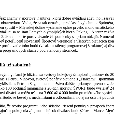
az známy v športovej hantírke, ktorú dobre ovládajú atléti, no i zasväte
 obrazovkou. Vedia, že sa tak označuje predčasné vybehnutie šprintéra,
tom spustil v Mlynskej doline vysielanie úplne prvého monotematické
iažuci sa na štart Letných olympijských hier v Pekingu. A teraz zaží
4. 2. 2022, no isté porovnávanie či spomienky sa priam núkajú. Numerol
orý potešil celú slovenskú športovú verejnosť a všetkých platiacich k
 profitovať z toho budú (vďaka ustálenej programovej štruktúre) aj div
 programových služieb pod vianočný stromček.
lá už zabalené
kavými guľami je blížiaci sa svetový hokejový šampionát juniorov do 
anie s Petrou Vlhovou, svetový pohár v biatlone s „Fialkami“, spomín
 cyklistika s Petrom Saganom a množstvo ďalších priamych prenosov. 
ako 100 podujatí minimálne z 20-tich športov. ŠPORT bude vysielať 2
toví diváci sa môžu tešiť na 3 600 až 4 000 hodín premiérového vysie
na štúdiové besedy s medailistami a odborníkmi, no aj na ostatné publici
lo, že tvorbe programu, jeho skladbe, riešení ponuky v prospech špor
najmä uspokojenia záujmu a chúťok divákov bude šéfovať Marcel Mer