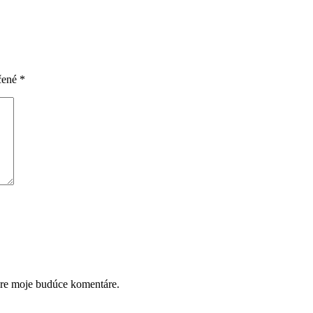
čené
*
pre moje budúce komentáre.