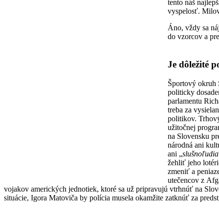
tento náš najlepš
vyspelosť. Milo
Áno, vždy sa ná
do vzorcov a pre
Je dôležité
Športový okruh S
politicky dosade
parlamentu Richa
treba za vysiela
politikov. Trhov
užitočnej progra
na Slovensku pre
národná ani kult
ani „
slušnoľudia
žehliť jeho loté
zmeniť a peniaz
utečencov z Afg
vojakov amerických jednotiek, ktoré sa už pripravujú vtrhnúť na 
situácie, Igora Matoviča by polícia musela okamžite zatknúť za predstie