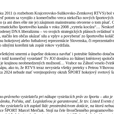
ku 2011 (s rozbehom Krajcerovsko-Sulikovsko-Zemkovej RTVS) bol vša
hneď potom sa vyrojilo z komerčného vreca niekoľko nových športových t
lo (a ani dnes ešte nie je) záujmom mainstreamu otvorene o tom písať.
tematického športového kanála v roku 2008 „vytrela kocúra“… Neskorší 
rodenej DNA liberalizmu – vo svojich strategických plánoch ovládnuť t
y, stačilo len občas ukázať silu a vplyv a povyberať zo športového kolá
asu hokejovej alebo futbalovej reprezentácie Slovenska, či reprezenta
o silnými koreňmi tak zopár rokov vydržala.
všetkými smermi a úspešne dokonca navŕtať i potrubie štátneho dotač
totiž komerčný vysielateľ Tv JOJ dostáva zo štátnej lotériovej spoločn
 je krajinou neobmedzených možností… Vrabce na Záhorí veselo čvirikaj
ápu, ako to, že RTVS teraz nevysiela všetky preteky s Petrou Vlhovou,
roku 2024 nebude mať verejnoprávny okruh ŠPORT hokejový svetový š
no-právneho vysielateľa pri nákupe vysielacích práv zo športu – ako je
nsku, Poľsku, atď. Legislatívou je garantované, že tzv. Listed Events 
o vysielateľa ich zaplatí štát: prostredníctvom dotácie, na ktorú nebude
anice ŠPORT Marcel Merčiak. Stojí na čele štvorčlenného programového