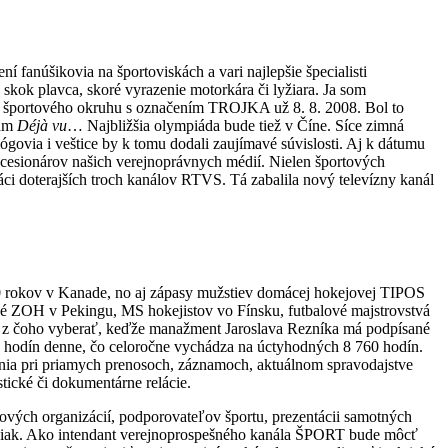
ní fanúšikovia na športoviskách a vari najlepšie špecialisti
 skok plavca, skoré vyrazenie motorkára či lyžiara. Ja som
ho športového okruhu s označením TROJKA už 8. 8. 2008. Bol to
vam
Déjà vu
… Najbližšia olympiáda bude tiež v Číne. Síce zimná
ógovia i veštice by k tomu dodali zaujímavé súvislosti. Aj k dátumu
oncesionárov našich verejnoprávnych médií. Nielen športových
áci doterajších troch kanálov RTVS. Tá zabalila nový televízny kanál
20 rokov v Kanade, no aj zápasy mužstiev domácej hokejovej TIPOS
ané ZOH v Pekingu, MS hokejistov vo Fínsku, futbalové majstrovstvá
Je z čoho vyberať, keďže manažment Jaroslava Rezníka má podpísané
4 hodín denne, čo celoročne vychádza na úctyhodných 8 760 hodín.
lania pri priamych prenosoch, záznamoch, aktuálnom spravodajstve
stické či dokumentárne relácie.
tových organizácií, podporovateľov športu, prezentácii samotných
čiak. Ako intendant verejnoprospešného kanála ŠPORT bude môcť