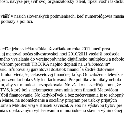
sti, navyše prejaviť svoj organizátorský talent, trpezlivosť i taktickú
. Zvlášť v našich slovenských podmienkach, keď numerológovia musia
odrazy a politici.
 keďže jeho sviečku sfúkla už začiatkom roka 2011 hneď prvá
 aj menoval počas silvestrovskej noci 2010/2011 vtedajší predseda
tného vysielania do verejnoprávneho digitálneho multiplexu a nebolo
levíznom prostredí TROJKA naplno doplatil na „
sľubotechnu
“
č. Sľuboval aj garantoval dostatok financií a štedré dotovanie
i hmlou vtedajšej celosvetovej finančnej krízy. Od založenia televízie
adi, no zvonku bola vždy len fackovaná. Pre politikov to nikdy nebola
želám, aby sa minulosť nezopakovala. No všetko nasvedčuje tomu, že
i RTVS, ktorý bol s nekompetentným ministrom financií Matovičom
sľúbil financovanie. No kedykoľvek a bez začervenania je to schopný
Marse, na udomácnenie a sociálny program pre tisícky prijatých
Roman Mikulec vraj v Bruseli zaviazal. Alebo na výstavbu bytov pre
démia s opakovaným vyhlasovaním mimoriadneho stavu a výnimočnej