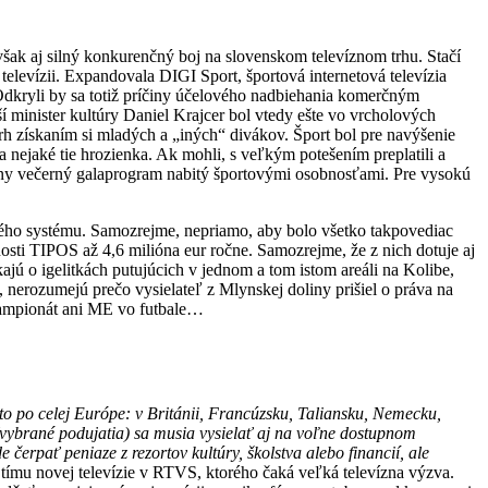
k aj silný konkurenčný boj na slovenskom televíznom trhu. Stačí
elevízii. Expandovala DIGI Sport, športová internetová televízia
 Odkryli by sa totiž príčiny účelového nadbiehania komerčným
minister kultúry Daniel Krajcer bol vtedy ešte vo vrcholových
rh získaním si mladých a „iných“ divákov. Šport bol pre navýšenie
ča nejaké tie hrozienka. Ak mohli, s veľkým potešením preplatili a
tívny večerný galaprogram nabitý športovými osobnosťami. Pre vysokú
ného systému. Samozrejme, nepriamo, aby bolo všetko takpovediac
osti TIPOS až 4,6 milióna eur ročne. Samozrejme, že z nich dotuje aj
ú o igelitkách putujúcich v jednom a tom istom areáli na Kolibe,
 nerozumejú prečo vysielateľ z Mlynskej doliny prišiel o práva na
ampionát ani ME vo futbale…
 to po celej Európe: v Británii, Francúzsku, Taliansku, Nemecku,
(vybrané podujatia) sa musia vysielať aj na voľne dostupnom
 čerpať peniaze z rezortov kultúry, školstva alebo financií, ale
 tímu novej televízie v RTVS, ktorého čaká veľká televízna výzva.