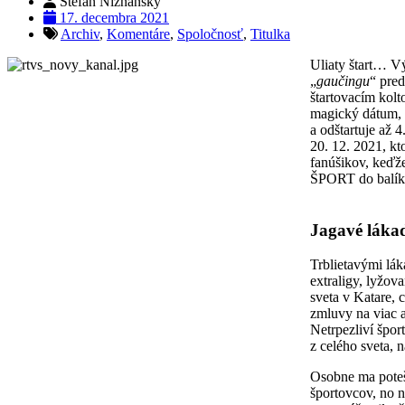
Štefan Nižňanský
17. decembra 2021
Archiv
,
Komentáre
,
Spoločnosť
,
Titulka
Uliaty štart… Výr
„
gaučingu
“ pred
štartovacím kol
magický dátum, v
a odštartuje až 
20. 12. 2021, kt
fanúšikov, keďže
ŠPORT do balíka
Jagavé lákad
Trblietavými lá
extraligy, lyžov
sveta v Katare,
zmluvy na viac 
Netrpezliví špor
z celého sveta, 
Osobne ma poteši
športovcov, no 