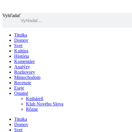
Preskočiť
na
obsah
Vyhľadať
Titulka
Domov
Svet
Kultúra
História
Komentáre
Analýzy
Rozhovory
Mimochodom
Recenzie
Eseje
Ostatné
Kniháreň
Klub Nového Slova
Rôzne
Titulka
Domov
Svet