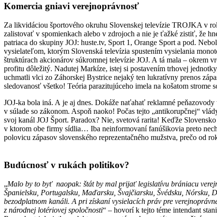
Komercia gniavi verejnoprávnosť
Za likvidáciou športového okruhu Slovenskej televízie TROJKA v ro
zalistovať v spomienkach alebo v zdrojoch a nie je ťažké zistiť, že 
patriaca do skupiny JOJ: huste.tv, Sport 1, Orange Sport a pod. Nebo
vysielateľom, ktorým Slovenská televízia spustením vysielania mono
štruktúrach akcionárov súkromnej televízie JOJ. A tá mala – okrem v
profitu dôležitý. Nadutej Markíze, istej si postavením trhovej jednotk
uchmatli vlci zo Záhorskej Bystrice nejaký ten lukratívny prenos záp
sledovanosť všetko! Teória parazitujúceho imela na košatom strome s
JOJ-ka bola iná. A je aj dnes. Dokáže naťahať reklamné peňazovody 
v súlade so zákonom. Aspoň naoko! Počas tejto „antikorupčnej“ vlády 
svoj kanál JOJ Šport. Paradox? Nie, svetová rarita! Keďže Slovensko
v ktorom obe firmy sídlia… Iba neinformovaní fanúšikovia preto nech
polovicu zápasov slovenského reprezentačného mužstva, prečo od 
Budúcnosť v rukách politikov?
„
Malo by to byť naopak: štát by mal prijať legislatívu brániacu verej
Španielsku, Portugalsku, Maďarsku, Švajčiarsku, Švédsku, Nórsku, Dá
bezodplatnom kanáli. A pri získaní vysielacích práv pre verejnoprávneh
z národnej lotériovej spoločnosti
“ – hovorí k tejto téme intendant st