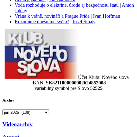
Voda rozhoduje o elektrine, úrode aj bezpečnosti štátu
|
Anton
Julény
Vrána k vráně, novináři a Prague Pride
|
Ivan Hoffman
Rozumíme dnešnímu světu?
|
Josef Šmajs
Účet Klubu Nového slova –
IBAN:
SK8211000000002624852008
variabilný symbol pre Slovo
52525
Archív
Archív
Videoarchív
Autori