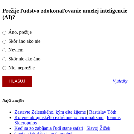
Prežije ľudstvo zdokonaľovanie umelej inteligencie
(AI)?
Áno, prežije
Skôr áno ako nie
Neviem
Skôr nie ako áno
Nie, neprežije
Výsledky
Najčítanejšie
Zastavte Zelenského, kým ešte žijeme
|
Rastislav Tóth
Korene ukrajinského extrémneho nacionalizmu
|
Ioannis
Sideropulos
Keď sa zo zabíjania ľudí stane safari
|
Slavoj Žižek
Ceuta a jak dále
|
Jan Campbell