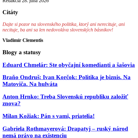
Redakcia
28. júna 2026
Citáty
Dajte si pozor na slovenského politika, ktorý ani nerecituje, ani
necituje, ba ani sa len nedovoláva slovenských básnikov!
Vladimír Clementis
Blogy a statusy
Eduard Chmelár: Ste obyčajní komedianti a šašovia
Braňo Ondruš: Ivan Korčok: Politika je biznis. Na
Matoviča. Na hulváta
Anton Hrnko: Treba Slovenskú republiku založiť
znova?
Milan Kožiak: Pán s vami, priatelia!
Gabriela Rothmayerová: Drapatyj – ruský národ
nemá právo na existenciu