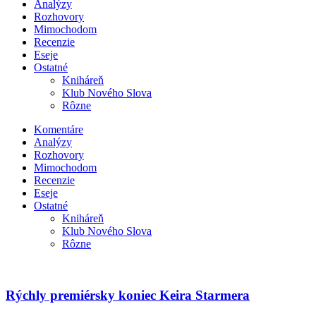
Analýzy
Rozhovory
Mimochodom
Recenzie
Eseje
Ostatné
Kniháreň
Klub Nového Slova
Rôzne
Komentáre
Analýzy
Rozhovory
Mimochodom
Recenzie
Eseje
Ostatné
Kniháreň
Klub Nového Slova
Rôzne
Rýchly premiérsky koniec Keira Starmera