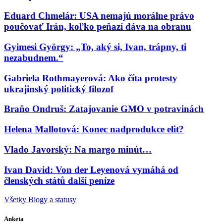
Eduard Chmelár: USA nemajú morálne právo
poučovať Irán, koľko peňazí dáva na obranu
Gyimesi György: „To, aký si, Ivan, trápny, ti
nezabudnem.“
Gabriela Rothmayerová: Ako číta protesty
ukrajinský politický filozof
Braňo Ondruš: Zatajovanie GMO v potravinách
Helena Mallotová: Konec nadprodukce elit?
Vlado Javorský: Na margo minút…
Ivan David: Von der Leyenová vymáhá od
členských států další peníze
Všetky Blogy a statusy
Anketa