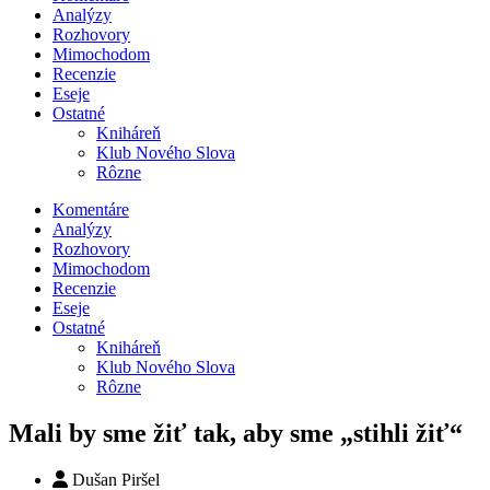
Analýzy
Rozhovory
Mimochodom
Recenzie
Eseje
Ostatné
Kniháreň
Klub Nového Slova
Rôzne
Komentáre
Analýzy
Rozhovory
Mimochodom
Recenzie
Eseje
Ostatné
Kniháreň
Klub Nového Slova
Rôzne
Mali by sme žiť tak, aby sme „stihli žiť“
Dušan Piršel