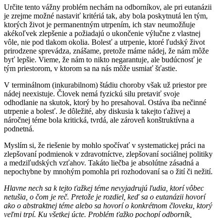
Určite tento vážny problém nechám na odborníkov, ale pri eutanázii
je zrejme možné nastaviť kritériá tak, aby bola poskytnutá len tým,
ktorých život je permanentným utrpením, ich stav neumožňuje
akékoľvek zlepšenie a požiadajú o ukončenie výlučne z vlastnej
vôle, nie pod tlakom okolia. Bolesť a utrpenie, ktoré ľudský život
prirodzene sprevádza, znášame, pretože máme nádej, že nám môže
byť lepšie. Vieme, že nám to nikto negarantuje, ale budúcnosť je
tým priestorom, v ktorom sa na nás môže usmiať šťastie.
V terminálnom (inkurabilnom) štádiu choroby však už priestor pre
nádej neexistuje. Človek nemá fyzickú silu pretaviť svoje
odhodlanie na skutok, ktorý by ho presahoval. Ostáva iba nečinné
utrpenie a bolesť. Je dôležité, aby diskusia k takejto ťaživej a
náročnej téme bola kritická, tvrdá, ale zároveň konštruktívna a
podnetná.
Myslím si, že riešenie by mohlo spočívať v systematickej práci na
zlepšovaní podmienok v zdravotníctve, zlepšovaní sociálnej politiky
a medziľudských vzťahov. Takáto liečba je absolútne zásadná a
nepochybne by mnohým pomohla pri rozhodovaní sa o žití či nežití.
Hlavne nech sa k tejto ťažkej téme nevyjadrujú ľudia, ktorí vôbec
netušia, o čom je reč. Pretože je rozdiel, keď sa o eutanázii hovorí
ako o abstraktnej téme alebo sa hovorí o konkrétnom človeku, ktorý
veľmi trpí. Ku všetkej úcte. Problém ťažko pochopí odborník,