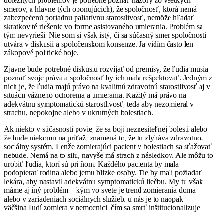
dôležitých problémov je potrebné poznať názory zo všetkých
smerov, a hlavne tých oponujúcich), že spoločnosť, ktorá nemá
zabezpečenú poriadnu paliatívnu starostlivosť, nemôže hľadať
skratkovité riešenie vo forme asistovaného umierania. Problém sa
tým nevyrieši. Nie som si však istý, či sa súčasný smer spoločnosti
utvára v diskusii a spoločenskom konsenze. Ja vidím často len
zákopové politické boje.
Zjavne bude potrebné diskusiu rozvíjať od premisy, že ľudia musia
poznať svoje práva a spoločnosť by ich mala rešpektovať. Jedným z
nich je, že ľudia majú právo na kvalitnú zdravotnú starostlivosť aj v
situácii vážneho ochorenia a umierania. Každý má právo na
adekvátnu symptomatickú starostlivosť, teda aby nezomieral v
strachu, nepokojne alebo v ukrutných bolestiach.
Ak niekto v súčasnosti povie, že sa bojí neznesiteľnej bolesti alebo
že bude niekomu na príťaž, znamená to, že tu zlyháva zdravotno-
sociálny systém. Lenže zomierajúci pacient v bolestiach sa sťažovať
nebude. Nemá na to silu, navyše má strach z následkov. Ale môžu to
urobiť ľudia, ktorí sú pri ňom. Každého pacienta by mala
podopierať rodina alebo jemu blízke osoby. Tie by mali požiadať
lekára, aby nastavil adekvátnu symptomatickú liečbu. My tu však
máme aj iný problém – kým vo svete je trend zomierania doma
alebo v zariadeniach sociálnych služieb, u nás je to naopak –
väčšina ľudí zomiera v nemocnici, čím sa smrť inštitucionalizuje.