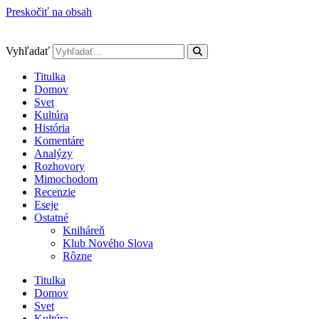
Preskočiť na obsah
Vyhľadať
Titulka
Domov
Svet
Kultúra
História
Komentáre
Analýzy
Rozhovory
Mimochodom
Recenzie
Eseje
Ostatné
Kniháreň
Klub Nového Slova
Rôzne
Titulka
Domov
Svet
Kultúra