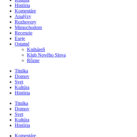
História
Komentáre
Analýzy
Rozhovory
Mimochodom
Recenzie
Eseje
Ostatné
Kniháreň
Klub Nového Slova
Rôzne
Titulka
Domov
Svet
Kultúra
História
Titulka
Domov
Svet
Kultúra
História
Komentáre