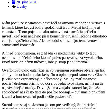
28. júna 2026
Úvahy
Mám pocit, že v ostatnom desaťročí sa otvorila Pandorina skrinka s
témami, ktoré kedysi boli v spoločnosti tabu. Medzi takými je aj
eutanázia. Tento pojem mi ako mimovoľná asociácia prišiel na
myseľ, keď som nedávno písal komentár o rušení liečebne dlhodobo
chorých vyššieho veku. Ale rozhodol som sa tejto téme venovať
samostatný komentár.
A hneď pripomeniem, že z hľadiska medicínskej etiky to tabu
nebolo samoúčelné, lebo kto má právo pasovať sa za vyvoleného,
ktorý bude druhému určovať, kde je strop jeho utrpenia?
Overtonovo okno eutanázie sa vo verejnom priestore otvára len tak
akoby mimochodom, ako keby šlo o úplne nepodstatnú vec. Človek
je však tvor vzpriamený, nie štvornohý. Mal by mať možnosť
pozrieť druhému priamo do očí a povedať svoj názor, najmä na tie
najzávažnejšie otázky. Dávnejšie ma zaujalo stanovisko, že naša
spoločnosť nás často tlačí do pozície bonsaja – byť umelo prikrčení
k zemi a formovateľní podľa vôle pestovateľa.
Stretol som sa aj s názorom (a som presvedčený, že pri riešení