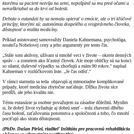
ktorému sa pacient nezvíja na zemi, nepošpinil sa mu pred očami a
nerozškriabal sa do krvi od bolesti.
Debata o eutanázii by sa nemala opierať o emócie, ale o tri kľúčové
princípy, ktorými sú: autonómia dospelého a svojprávneho človeka,
dôstojnosť a realita medicíny.
Príklad asistovanej samovraždy Daniela Kahnemana, psychológa,
nositeľa Nobelovej ceny a jeho argumenty pre tento čin.
„Stále som aktívny, užívam si mnohé veci v živote – okrem denných
správ – a zomriem ako šťastný človek. Ale moje obličky sú na konci
so silami, duševné výpadky sa zhoršujú a mám 90 rokov,“ napísal
Kahneman v rozlúčkovom liste. „Je čas odísť.“
V rámci starnutia sa teda objavujú aj mimoriadne komplikované
prípady, ktoré medicína zbytočne naťahuje. Dĺžku života síce
predĺži, ale jeho kvalitu nie.
Tému eutanázie ja osobne považujem za zásadne dôležitú. Myslím
si, že dobrý život vyžaduje aj dobrú smrť – teda zbavenú dlhého
času bolestí, zaťažovania potomstva a spoločnosti a toho, čo mnohí
pociťujú ako stratu dôstojnosti.
(PhDr. Dušan Piršel, riaditeľ Inštitútu pre pracovnú rehabilitáciu