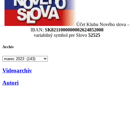
Účet Klubu Nového slova –
IBAN:
SK8211000000002624852008
variabilný symbol pre Slovo
52525
Archív
Archív
Videoarchív
Autori