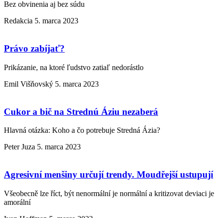
Bez obvinenia aj bez súdu
Redakcia
5. marca 2023
Právo zabíjať?
Prikázanie, na ktoré ľudstvo zatiaľ nedorástlo
Emil Višňovský
5. marca 2023
Cukor a bič na Strednú Áziu nezaberá
Hlavná otázka: Koho a čo potrebuje Stredná Ázia?
Peter Juza
5. marca 2023
Agresivní menšiny určují trendy. Moudřejší ustupují
Všeobecně lze říct, být nenormální je normální a kritizovat deviaci je
amorální