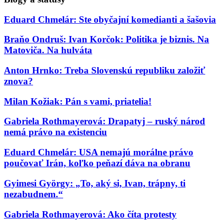
Eduard Chmelár: Ste obyčajní komedianti a šašovia
Braňo Ondruš: Ivan Korčok: Politika je biznis. Na
Matoviča. Na hulváta
Anton Hrnko: Treba Slovenskú republiku založiť
znova?
Milan Kožiak: Pán s vami, priatelia!
Gabriela Rothmayerová: Drapatyj – ruský národ
nemá právo na existenciu
Eduard Chmelár: USA nemajú morálne právo
poučovať Irán, koľko peňazí dáva na obranu
Gyimesi György: „To, aký si, Ivan, trápny, ti
nezabudnem.“
Gabriela Rothmayerová: Ako číta protesty