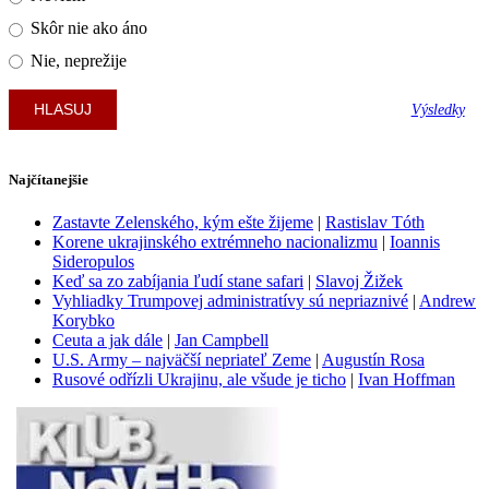
Skôr nie ako áno
Nie, neprežije
Výsledky
Najčítanejšie
Zastavte Zelenského, kým ešte žijeme
|
Rastislav Tóth
Korene ukrajinského extrémneho nacionalizmu
|
Ioannis
Sideropulos
Keď sa zo zabíjania ľudí stane safari
|
Slavoj Žižek
Vyhliadky Trumpovej administratívy sú nepriaznivé
|
Andrew
Korybko
Ceuta a jak dále
|
Jan Campbell
U.S. Army – najväčší nepriateľ Zeme
|
Augustín Rosa
Rusové odřízli Ukrajinu, ale všude je ticho
|
Ivan Hoffman