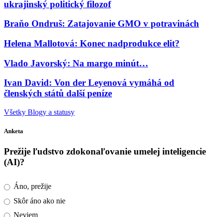
ukrajinský politický filozof
Braňo Ondruš: Zatajovanie GMO v potravinách
Helena Mallotová: Konec nadprodukce elit?
Vlado Javorský: Na margo minút…
Ivan David: Von der Leyenová vymáhá od
členských států další peníze
Všetky Blogy a statusy
Anketa
Prežije ľudstvo zdokonaľovanie umelej inteligencie
(AI)?
Áno, prežije
Skôr áno ako nie
Neviem