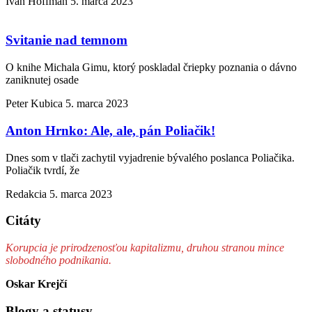
Ivan Hoffman
5. marca 2023
Svitanie nad temnom
O knihe Michala Gimu, ktorý poskladal čriepky poznania o dávno
zaniknutej osade
Peter Kubica
5. marca 2023
Anton Hrnko: Ale, ale, pán Poliačik!
Dnes som v tlači zachytil vyjadrenie bývalého poslanca Poliačika.
Poliačik tvrdí, že
Redakcia
5. marca 2023
Citáty
Korupcia je prirodzenosťou kapitalizmu, druhou stranou mince
slobodného podnikania.
Oskar Krejčí
Blogy a statusy