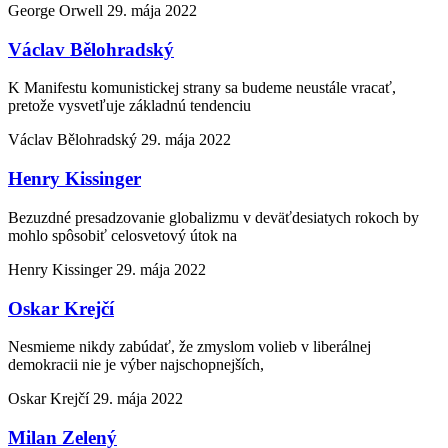
George Orwell
29. mája 2022
Václav Bělohradský
K Manifestu komunistickej strany sa budeme neustále vracať,
pretože vysvetľuje základnú tendenciu
Václav Bělohradský
29. mája 2022
Henry Kissinger
Bezuzdné presadzovanie globalizmu v deväťdesiatych rokoch by
mohlo spôsobiť celosvetový útok na
Henry Kissinger
29. mája 2022
Oskar Krejčí
Nesmieme nikdy zabúdať, že zmyslom volieb v liberálnej
demokracii nie je výber najschopnejších,
Oskar Krejčí
29. mája 2022
Milan Zelený