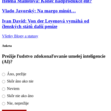
Helena Mallotová: Konec nadprodukce elit?
Vlado Javorský: Na margo minút…
Ivan David: Von der Leyenová vymáhá od
členských států další peníze
Všetky Blogy a statusy
Anketa
Prežije ľudstvo zdokonaľovanie umelej inteligencie
(AI)?
Áno, prežije
Skôr áno ako nie
Neviem
Skôr nie ako áno
Nie, neprežije