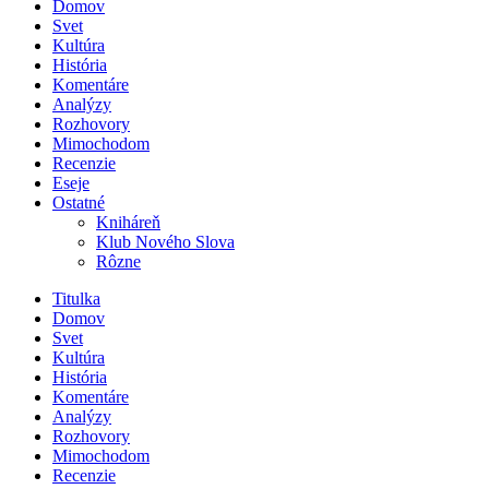
Domov
Svet
Kultúra
História
Komentáre
Analýzy
Rozhovory
Mimochodom
Recenzie
Eseje
Ostatné
Kniháreň
Klub Nového Slova
Rôzne
Titulka
Domov
Svet
Kultúra
História
Komentáre
Analýzy
Rozhovory
Mimochodom
Recenzie