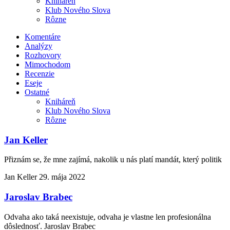
Kniháreň
Klub Nového Slova
Rôzne
Komentáre
Analýzy
Rozhovory
Mimochodom
Recenzie
Eseje
Ostatné
Kniháreň
Klub Nového Slova
Rôzne
Jan Keller
Přiznám se, že mne zajímá, nakolik u nás platí mandát, který politik
Jan Keller
29. mája 2022
Jaroslav Brabec
Odvaha ako taká neexistuje, odvaha je vlastne len profesionálna
dôslednosť. Jaroslav Brabec