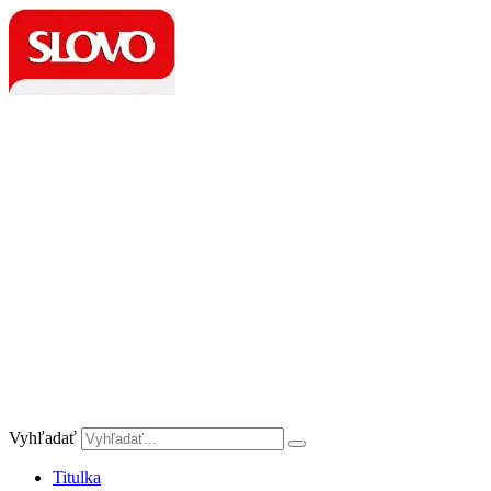
Preskočiť
na
obsah
Vyhľadať
Titulka