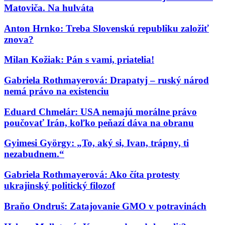
Matoviča. Na hulváta
Anton Hrnko: Treba Slovenskú republiku založiť
znova?
Milan Kožiak: Pán s vami, priatelia!
Gabriela Rothmayerová: Drapatyj – ruský národ
nemá právo na existenciu
Eduard Chmelár: USA nemajú morálne právo
poučovať Irán, koľko peňazí dáva na obranu
Gyimesi György: „To, aký si, Ivan, trápny, ti
nezabudnem.“
Gabriela Rothmayerová: Ako číta protesty
ukrajinský politický filozof
Braňo Ondruš: Zatajovanie GMO v potravinách