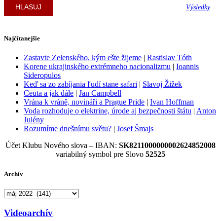
Výsledky
Najčítanejšie
Zastavte Zelenského, kým ešte žijeme
|
Rastislav Tóth
Korene ukrajinského extrémneho nacionalizmu
|
Ioannis
Sideropulos
Keď sa zo zabíjania ľudí stane safari
|
Slavoj Žižek
Ceuta a jak dále
|
Jan Campbell
Vrána k vráně, novináři a Prague Pride
|
Ivan Hoffman
Voda rozhoduje o elektrine, úrode aj bezpečnosti štátu
|
Anton
Julény
Rozumíme dnešnímu světu?
|
Josef Šmajs
Účet Klubu Nového slova – IBAN:
SK8211000000002624852008
variabilný symbol pre Slovo
52525
Archív
Archív
Videoarchív