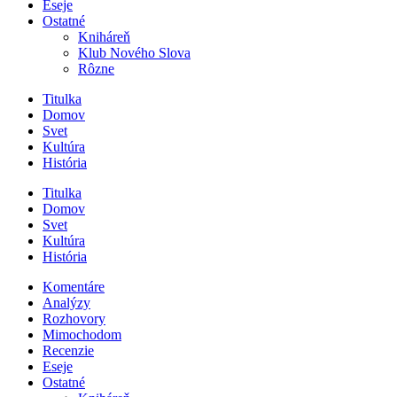
Eseje
Ostatné
Kniháreň
Klub Nového Slova
Rôzne
Titulka
Domov
Svet
Kultúra
História
Titulka
Domov
Svet
Kultúra
História
Komentáre
Analýzy
Rozhovory
Mimochodom
Recenzie
Eseje
Ostatné