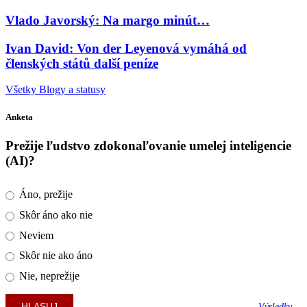
Vlado Javorský: Na margo minút…
Ivan David: Von der Leyenová vymáhá od
členských států další peníze
Všetky Blogy a statusy
Anketa
Prežije ľudstvo zdokonaľovanie umelej inteligencie
(AI)?
Áno, prežije
Skôr áno ako nie
Neviem
Skôr nie ako áno
Nie, neprežije
Výsledky