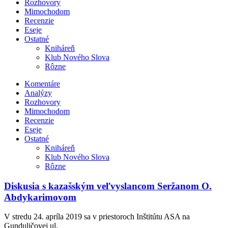
Rozhovory
Mimochodom
Recenzie
Eseje
Ostatné
Kniháreň
Klub Nového Slova
Rôzne
Komentáre
Analýzy
Rozhovory
Mimochodom
Recenzie
Eseje
Ostatné
Kniháreň
Klub Nového Slova
Rôzne
Diskusia s kazašským veľvyslancom Seržanom O.
Abdykarimovom
V stredu 24. apríla 2019 sa v priestoroch Inštitútu ASA na
Gunduličovej ul.