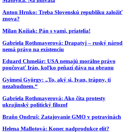
Matoviča. Na hulváta
Anton Hrnko: Treba Slovenskú republiku založiť
znova?
Milan Kožiak: Pán s vami, priatelia!
Gabriela Rothmayerová: Drapatyj – ruský národ
nemá právo na existenciu
Eduard Chmelár: USA nemajú morálne právo
poučovať Irán, koľko peňazí dáva na obranu
Gyimesi György: „To, aký si, Ivan, trápny, ti
nezabudnem.“
Gabriela Rothmayerová: Ako číta protesty
ukrajinský politický filozof
Braňo Ondruš: Zatajovanie GMO v potravinách
Helena Mallotová: Konec nadprodukce elit?