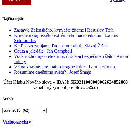
Najčítanejšie
Zastavte Zelenského, kým ešte žijeme
|
Rastislav Tóth
Korene ukrajinského extrémneho nacionalizmu
|
Ioannis
Sideropulos
Keď sa zo zabíjania ľudí stane safari
|
Slavoj Žižek
Ceuta a jak dále
|
Jan Campbell
Voda rozhoduje o elektrine, úrode aj bezpečnosti štátu
|
Anton
Julény
Vrána k vráně, novináři a Prague Pride
|
Ivan Hoffman
Rozumíme dnešnímu světu?
|
Josef Šmajs
Účet Klubu Nového slova – IBAN:
SK8211000000002624852008
variabilný symbol pre Slovo
52525
Archív
Archív
Videoarchív