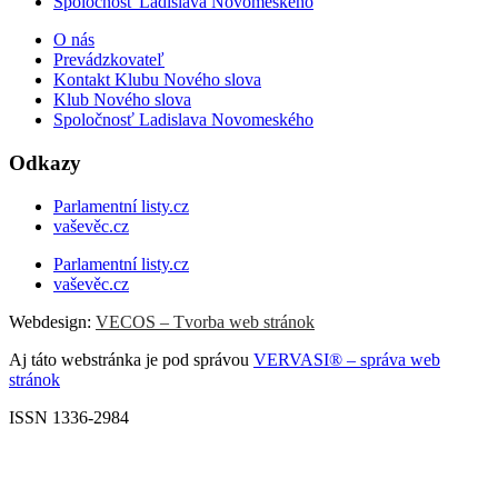
Spoločnosť Ladislava Novomeského
O nás
Prevádzkovateľ
Kontakt Klubu Nového slova
Klub Nového slova
Spoločnosť Ladislava Novomeského
Odkazy
Parlamentní listy.cz
vaševěc.cz
Parlamentní listy.cz
vaševěc.cz
Webdesign:
VECOS – Tvorba web stránok
Aj táto webstránka je pod správou
VERVASI® – správa web
stránok
ISSN 1336-2984
Scroll
Up