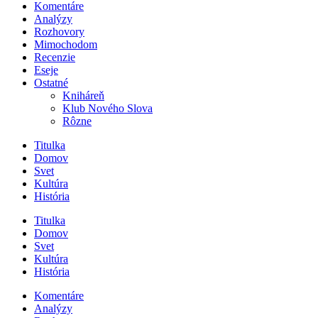
Komentáre
Analýzy
Rozhovory
Mimochodom
Recenzie
Eseje
Ostatné
Kniháreň
Klub Nového Slova
Rôzne
Titulka
Domov
Svet
Kultúra
História
Titulka
Domov
Svet
Kultúra
História
Komentáre
Analýzy