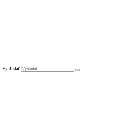
Preskočiť
na
obsah
Vyhľadať