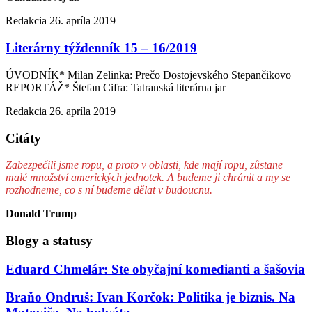
Redakcia
26. apríla 2019
Literárny týždenník 15 – 16/2019
ÚVODNÍK* Milan Zelinka: Prečo Dostojevského Stepančikovo
REPORTÁŽ* Štefan Cifra: Tatranská literárna jar
Redakcia
26. apríla 2019
Citáty
Zabezpečili jsme ropu, a proto v oblasti, kde mají ropu, zůstane
malé množství amerických jednotek. A budeme ji chránit a my se
rozhodneme, co s ní budeme dělat v budoucnu.
Donald Trump
Blogy a statusy
Eduard Chmelár: Ste obyčajní komedianti a šašovia
Braňo Ondruš: Ivan Korčok: Politika je biznis. Na