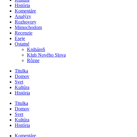
História
Komentáre
Analýzy
Rozhovory
Mimochodom
Recenzie
Eseje
Ostatné
Kniháreň
Klub Nového Slova
Rôzne
Titulka
Domov
Svet
Kultúra
História
Titulka
Domov
Svet
Kultúra
História
Komentáre