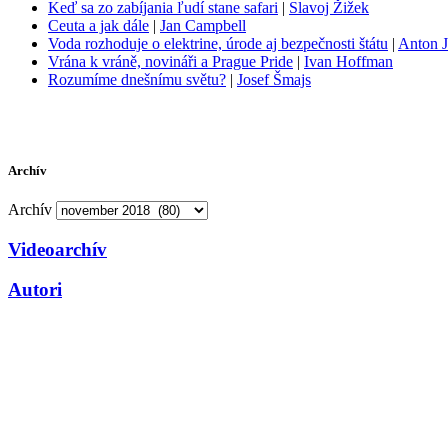
Keď sa zo zabíjania ľudí stane safari
|
Slavoj Žižek
Ceuta a jak dále
|
Jan Campbell
Voda rozhoduje o elektrine, úrode aj bezpečnosti štátu
|
Anton J
Vrána k vráně, novináři a Prague Pride
|
Ivan Hoffman
Rozumíme dnešnímu světu?
|
Josef Šmajs
Archív
Archív
Videoarchív
Autori