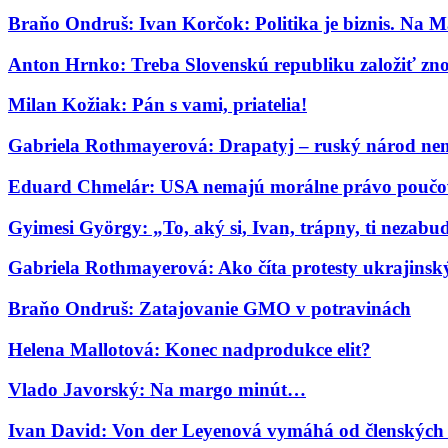
Braňo Ondruš: Ivan Korčok: Politika je biznis. Na M
Anton Hrnko: Treba Slovenskú republiku založiť zn
Milan Kožiak: Pán s vami, priatelia!
Gabriela Rothmayerová: Drapatyj – ruský národ nem
Eduard Chmelár: USA nemajú morálne právo poučov
Gyimesi György: „To, aký si, Ivan, trápny, ti nezab
Gabriela Rothmayerová: Ako číta protesty ukrajinský 
Braňo Ondruš: Zatajovanie GMO v potravinách
Helena Mallotová: Konec nadprodukce elit?
Vlado Javorský: Na margo minút…
Ivan David: Von der Leyenová vymáhá od členských s