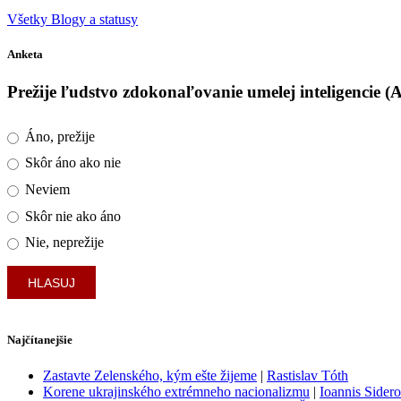
Všetky Blogy a statusy
Anketa
Prežije ľudstvo zdokonaľovanie umelej inteligencie (
Áno, prežije
Skôr áno ako nie
Neviem
Skôr nie ako áno
Nie, neprežije
Najčítanejšie
Zastavte Zelenského, kým ešte žijeme
|
Rastislav Tóth
Korene ukrajinského extrémneho nacionalizmu
|
Ioannis Sider