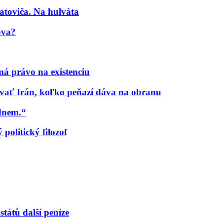
atoviča. Na hulváta
ova?
á právo na existenciu
ať Irán, koľko peňazí dáva na obranu
udnem.“
politický filozof
tátů další peníze