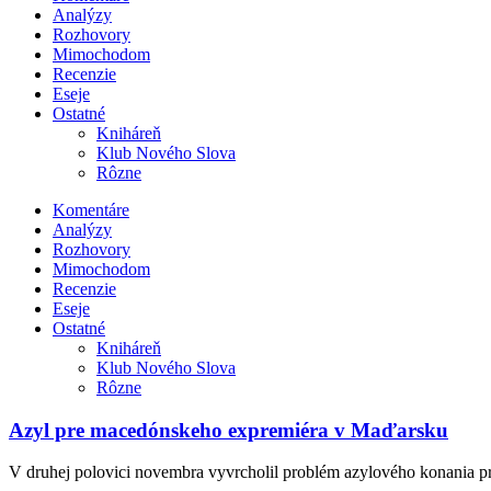
Analýzy
Rozhovory
Mimochodom
Recenzie
Eseje
Ostatné
Kniháreň
Klub Nového Slova
Rôzne
Komentáre
Analýzy
Rozhovory
Mimochodom
Recenzie
Eseje
Ostatné
Kniháreň
Klub Nového Slova
Rôzne
Azyl pre macedónskeho expremiéra v Maďarsku
V druhej polovici novembra vyvrcholil problém azylového konania 