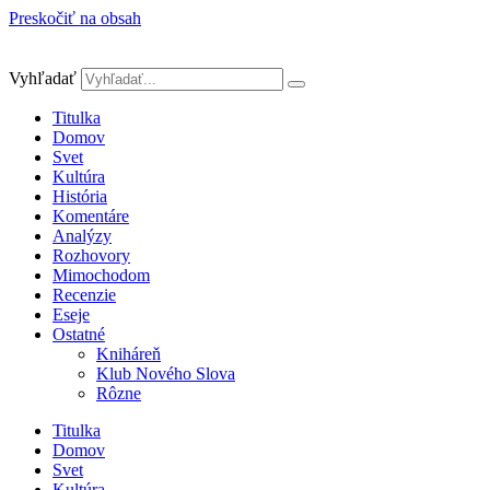
Preskočiť na obsah
Vyhľadať
Titulka
Domov
Svet
Kultúra
História
Komentáre
Analýzy
Rozhovory
Mimochodom
Recenzie
Eseje
Ostatné
Kniháreň
Klub Nového Slova
Rôzne
Titulka
Domov
Svet
Kultúra