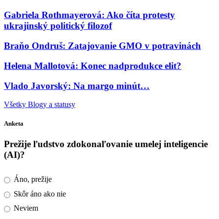
Gabriela Rothmayerová: Ako číta protesty
ukrajinský politický filozof
Braňo Ondruš: Zatajovanie GMO v potravinách
Helena Mallotová: Konec nadprodukce elit?
Vlado Javorský: Na margo minút…
Všetky Blogy a statusy
Anketa
Prežije ľudstvo zdokonaľovanie umelej inteligencie
(AI)?
Áno, prežije
Skôr áno ako nie
Neviem