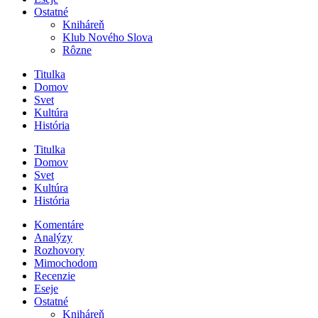
Ostatné
Kniháreň
Klub Nového Slova
Rôzne
Titulka
Domov
Svet
Kultúra
História
Titulka
Domov
Svet
Kultúra
História
Komentáre
Analýzy
Rozhovory
Mimochodom
Recenzie
Eseje
Ostatné
Kniháreň