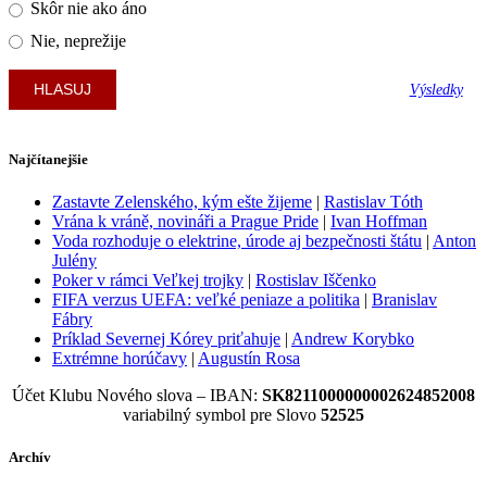
Skôr nie ako áno
Nie, neprežije
Výsledky
Najčítanejšie
Zastavte Zelenského, kým ešte žijeme
|
Rastislav Tóth
Vrána k vráně, novináři a Prague Pride
|
Ivan Hoffman
Voda rozhoduje o elektrine, úrode aj bezpečnosti štátu
|
Anton
Julény
Poker v rámci Veľkej trojky
|
Rostislav Iščenko
FIFA verzus UEFA: veľké peniaze a politika
|
Branislav
Fábry
Príklad Severnej Kórey priťahuje
|
Andrew Korybko
Extrémne horúčavy
|
Augustín Rosa
Účet Klubu Nového slova – IBAN:
SK8211000000002624852008
variabilný symbol pre Slovo
52525
Archív