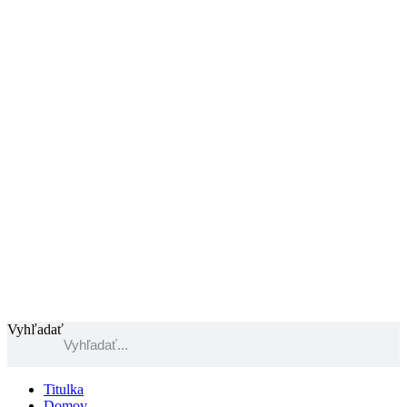
Preskočiť
na
obsah
Vyhľadať
Titulka
Domov