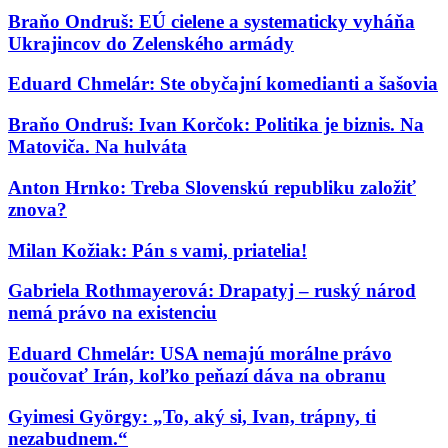
Braňo Ondruš: EÚ cielene a systematicky vyháňa
Ukrajincov do Zelenského armády
Eduard Chmelár: Ste obyčajní komedianti a šašovia
Braňo Ondruš: Ivan Korčok: Politika je biznis. Na
Matoviča. Na hulváta
Anton Hrnko: Treba Slovenskú republiku založiť
znova?
Milan Kožiak: Pán s vami, priatelia!
Gabriela Rothmayerová: Drapatyj – ruský národ
nemá právo na existenciu
Eduard Chmelár: USA nemajú morálne právo
poučovať Irán, koľko peňazí dáva na obranu
Gyimesi György: „To, aký si, Ivan, trápny, ti
nezabudnem.“