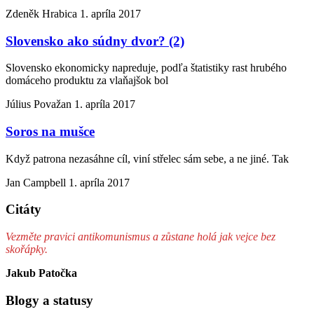
Zdeněk Hrabica
1. apríla 2017
Slovensko ako súdny dvor? (2)
Slovensko ekonomicky napreduje, podľa štatistiky rast hrubého
domáceho produktu za vlaňajšok bol
Július Považan
1. apríla 2017
Soros na mušce
Když patrona nezasáhne cíl, viní střelec sám sebe, a ne jiné. Tak
Jan Campbell
1. apríla 2017
Citáty
Vezměte pravici antikomunismus a zůstane holá jak vejce bez
skořápky.
Jakub Patočka
Blogy a statusy