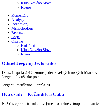
Klub Nového Slova
Rôzne
Komentáre
Analýzy
Rozhovory
Mimochodom
Recenzie
Eseje
Ostatné
Kniháreň
Klub Nového Slova
Rôzne
Odišiel Jevgenij Jevtušenko
Dnes, 1. apríla 2017, zomrel jeden z veľkých ruských básnikov
Jevgenij Jevtušenko (nar.
Jevgenij Jevtušenko
1. apríla 2017
Dva osudy – Kočandrle a Čuba
Než čas oponou trhnul a než jsme hromadně vstoupili do bran té