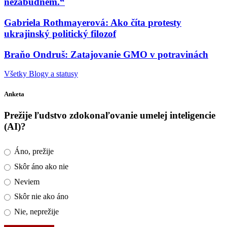
nezabudnem.“
Gabriela Rothmayerová: Ako číta protesty
ukrajinský politický filozof
Braňo Ondruš: Zatajovanie GMO v potravinách
Všetky Blogy a statusy
Anketa
Prežije ľudstvo zdokonaľovanie umelej inteligencie
(AI)?
Áno, prežije
Skôr áno ako nie
Neviem
Skôr nie ako áno
Nie, neprežije