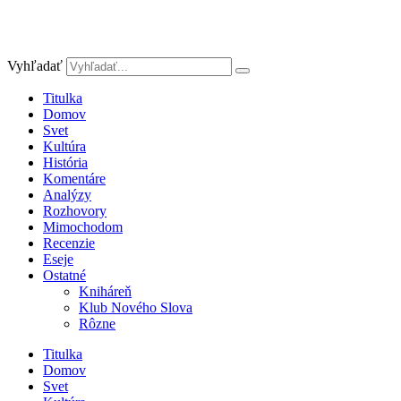
Vyhľadať
Titulka
Domov
Svet
Kultúra
História
Komentáre
Analýzy
Rozhovory
Mimochodom
Recenzie
Eseje
Ostatné
Kniháreň
Klub Nového Slova
Rôzne
Titulka
Domov
Svet