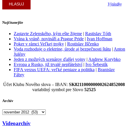
Výsledky
Najčítanejšie
Zastavte Zelenského, kým ešte žijeme
|
Rastislav Tóth
Vrána k vráně, novináři a Prague Pride
|
Ivan Hoffman
Poker v rámci Veľkej trojky
|
Rostislav Iščenko
Voda rozhoduje o elektrine, úrode aj bezpečnosti štátu
|
Anton
Julény
Jeden z možných scenárov ďalšej vojny
|
Andrew Korybko
Evropa a Rusko, již trvalé nepřátelství
|
Ivo Šebestík
FIFA verzus UEFA: veľké peniaze a politika
|
Branislav
Fábry
Účet Klubu Nového slova – IBAN:
SK8211000000002624852008
variabilný symbol pre Slovo
52525
Archív
Archív
Videoarchív