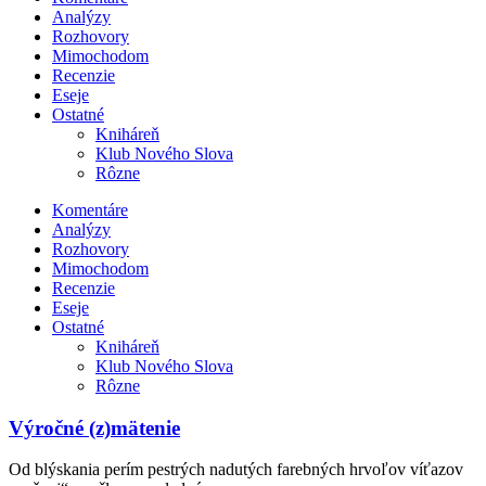
Analýzy
Rozhovory
Mimochodom
Recenzie
Eseje
Ostatné
Kniháreň
Klub Nového Slova
Rôzne
Komentáre
Analýzy
Rozhovory
Mimochodom
Recenzie
Eseje
Ostatné
Kniháreň
Klub Nového Slova
Rôzne
Výročné (z)mätenie
Od blýskania perím pestrých nadutých farebných hrvoľov víťazov