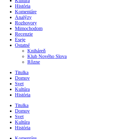
Kultúra
História
Komentáre
Analýzy
Rozhovory
Mimochodom
Recenzie
Eseje
Ostatné
Kniháreň
Klub Nového Slova
Rôzne
Titulka
Domov
Svet
Kultúra
História
Titulka
Domov
Svet
Kultúra
História
Komentáre