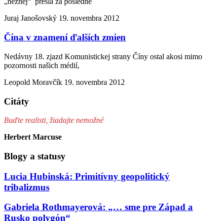
„nežnej“ prešla za posledné
Juraj Janošovský
19. novembra 2012
Čína v znamení ďalších zmien
Nedávny 18. zjazd Komunistickej strany Číny ostal akosi mimo
pozornosti našich médií,
Leopold Moravčík
19. novembra 2012
Citáty
Buďte realisti, žiadajte nemožné
Herbert Marcuse
Blogy a statusy
Lucia Hubinská: Primitívny geopolitický
tribalizmus
Gabriela Rothmayerová: „… sme pre Západ a
Rusko polygón“