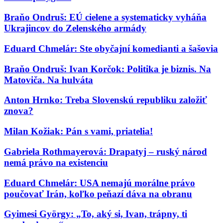
Braňo Ondruš: EÚ cielene a systematicky vyháňa
Ukrajincov do Zelenského armády
Eduard Chmelár: Ste obyčajní komedianti a šašovia
Braňo Ondruš: Ivan Korčok: Politika je biznis. Na
Matoviča. Na hulváta
Anton Hrnko: Treba Slovenskú republiku založiť
znova?
Milan Kožiak: Pán s vami, priatelia!
Gabriela Rothmayerová: Drapatyj – ruský národ
nemá právo na existenciu
Eduard Chmelár: USA nemajú morálne právo
poučovať Irán, koľko peňazí dáva na obranu
Gyimesi György: „To, aký si, Ivan, trápny, ti