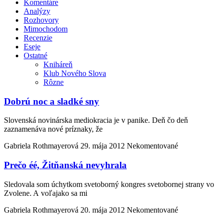
Komentáre
Analýzy
Rozhovory
Mimochodom
Recenzie
Eseje
Ostatné
Kniháreň
Klub Nového Slova
Rôzne
Dobrú noc a sladké sny
Slovenská novinárska mediokracia je v panike. Deň čo deň
zaznamenáva nové príznaky, že
Gabriela Rothmayerová
29. mája 2012
Nekomentované
Prečo éé, Žitňanská nevyhrala
Sledovala som úchytkom svetoborný kongres svetobornej strany vo
Zvolene. A voľajako sa mi
Gabriela Rothmayerová
20. mája 2012
Nekomentované