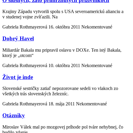
O slušných, zato primrznutých príživníkoch
Krajiny Západu vytvorili spolu s USA severoamerickú alianciu a
v studenej vojne zvíťazili. Na
Gabriela Rothmayerová
16. októbra 2011
Nekomentované
Dobrý Havel
Miliardár Bakala mu pripravil oslavu v DOXe. Ten istý Bakala,
ktorý je „otcom“
Gabriela Rothmayerová
10. októbra 2011
Nekomentované
Život je inde
Slovenské sestričky zatiaľ nepozorovane sedeli vo vlakoch zo
všetkých trás slovenských železníc.
Gabriela Rothmayerová
18. mája 2011
Nekomentované
Otázniky
Miroslav Válek mal po mozgovej príhode pol tváre nehybnej, čo
budilo zdanie