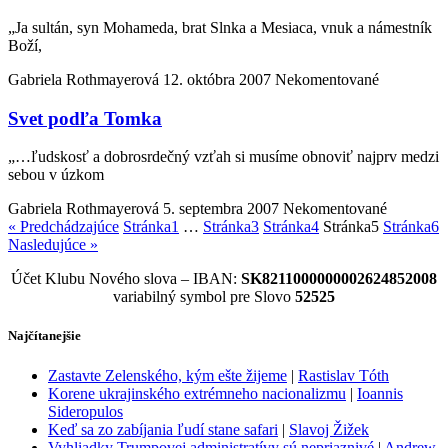
„Ja sultán, syn Mohameda, brat Slnka a Mesiaca, vnuk a námestník
Boží,
Gabriela Rothmayerová
12. októbra 2007
Nekomentované
Svet podľa Tomka
„…ľudskosť a dobrosrdečný vzťah si musíme obnoviť najprv medzi
sebou v úzkom
Gabriela Rothmayerová
5. septembra 2007
Nekomentované
« Predchádzajúce
Stránka
1
…
Stránka
3
Stránka
4
Stránka
5
Stránka
6
Nasledujúce »
Účet Klubu Nového slova – IBAN:
SK8211000000002624852008
variabilný symbol pre Slovo
52525
Najčítanejšie
Zastavte Zelenského, kým ešte žijeme
|
Rastislav Tóth
Korene ukrajinského extrémneho nacionalizmu
|
Ioannis
Sideropulos
Keď sa zo zabíjania ľudí stane safari
|
Slavoj Žižek
Vyhliadky Trumpovej administratívy sú nepriaznivé
|
Andrew