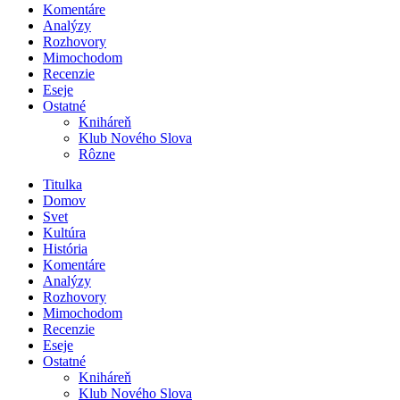
Komentáre
Analýzy
Rozhovory
Mimochodom
Recenzie
Eseje
Ostatné
Kniháreň
Klub Nového Slova
Rôzne
Titulka
Domov
Svet
Kultúra
História
Komentáre
Analýzy
Rozhovory
Mimochodom
Recenzie
Eseje
Ostatné
Kniháreň
Klub Nového Slova