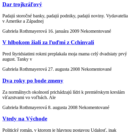
Dar trojkráľový
Padajú storočné banky, padajú podniky, padajú noviny. Vydavatelia
v Amerike a Západnej
Gabriela Rothmayerová
16. januára 2009
Nekomentované
V hlbokom žiali za ľuďmi z Cchinvali
Pred štyridsiatimi rokmi preplakala moja mama celý dvadsiaty prvý
august. Tanky v
Gabriela Rothmayerová
27. augusta 2008
Nekomentované
Dva roky po bode zmeny
Za normálnych okolností prichádzajú lídri k premiérskym kreslám
víťazstvami vo voľbách. Ale
Gabriela Rothmayerová
8. augusta 2008
Nekomentované
Vtedy na Východe
Politický román, v ktorom je hlavnou postavou Udalosť, inak