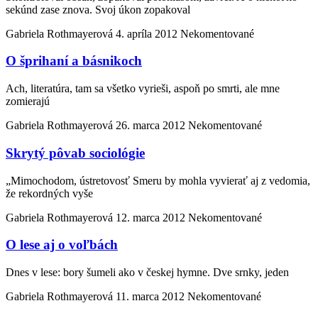
sekúnd zase znova. Svoj úkon zopakoval
Gabriela Rothmayerová
4. apríla 2012
Nekomentované
O šprihaní a básnikoch
Ach, literatúra, tam sa všetko vyrieši, aspoň po smrti, ale mne
zomierajú
Gabriela Rothmayerová
26. marca 2012
Nekomentované
Skrytý pôvab sociológie
„Mimochodom, ústretovosť Smeru by mohla vyvierať aj z vedomia,
že rekordných vyše
Gabriela Rothmayerová
12. marca 2012
Nekomentované
O lese aj o voľbách
Dnes v lese: bory šumeli ako v českej hymne. Dve srnky, jeden
Gabriela Rothmayerová
11. marca 2012
Nekomentované