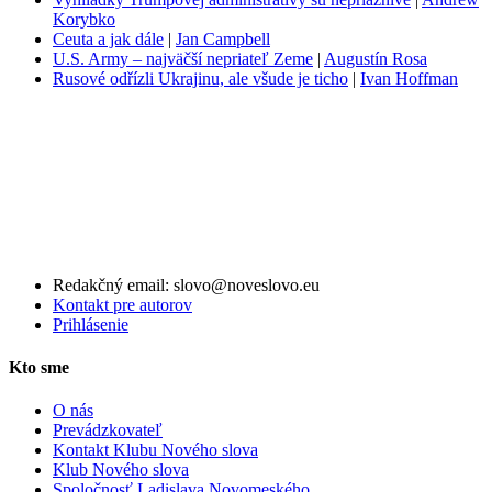
Korybko
Ceuta a jak dále
|
Jan Campbell
U.S. Army – najväčší nepriateľ Zeme
|
Augustín Rosa
Rusové odřízli Ukrajinu, ale všude je ticho
|
Ivan Hoffman
Redakčný email: slovo@noveslovo.eu
Kontakt pre autorov
Prihlásenie
Kto sme
O nás
Prevádzkovateľ
Kontakt Klubu Nového slova
Klub Nového slova
Spoločnosť Ladislava Novomeského