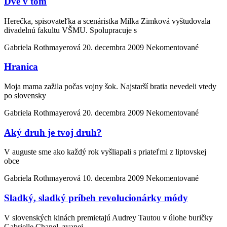
Dve v tom
Herečka, spisovateľka a scenáristka Milka Zimková vyštudovala
divadelnú fakultu VŠMU. Spolupracuje s
Gabriela Rothmayerová
20. decembra 2009
Nekomentované
Hranica
Moja mama zažila počas vojny šok. Najstarší bratia nevedeli vtedy
po slovensky
Gabriela Rothmayerová
20. decembra 2009
Nekomentované
Aký druh je tvoj druh?
V auguste sme ako každý rok vyšliapali s priateľmi z liptovskej
obce
Gabriela Rothmayerová
10. decembra 2009
Nekomentované
Sladký, sladký príbeh revolucionárky módy
V slovenských kinách premietajú Audrey Tautou v úlohe buričky
Gabrielle Chanel, zvanej