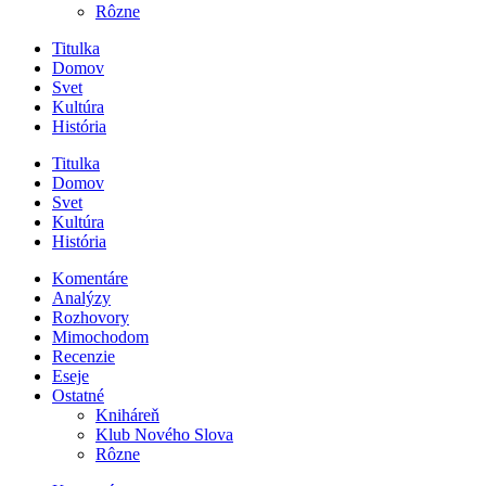
Rôzne
Titulka
Domov
Svet
Kultúra
História
Titulka
Domov
Svet
Kultúra
História
Komentáre
Analýzy
Rozhovory
Mimochodom
Recenzie
Eseje
Ostatné
Kniháreň
Klub Nového Slova
Rôzne