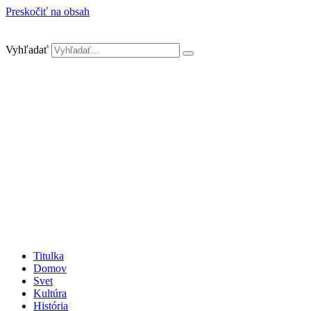
Preskočiť na obsah
Vyhľadať
Titulka
Domov
Svet
Kultúra
História