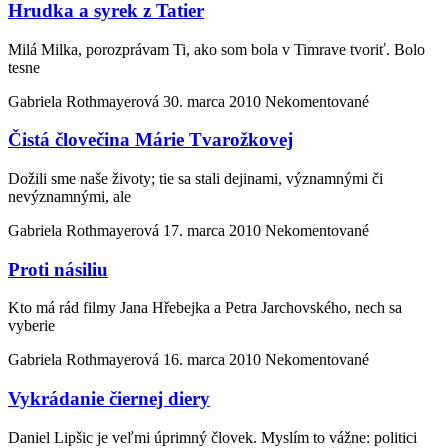
Hrudka a syrek z Tatier
Milá Milka, porozprávam Ti, ako som bola v Timrave tvoriť. Bolo
tesne
Gabriela Rothmayerová
30. marca 2010
Nekomentované
Čistá človečina Márie Tvarožkovej
Dožili sme naše životy; tie sa stali dejinami, významnými či
nevýznamnými, ale
Gabriela Rothmayerová
17. marca 2010
Nekomentované
Proti násiliu
Kto má rád filmy Jana Hřebejka a Petra Jarchovského, nech sa
vyberie
Gabriela Rothmayerová
16. marca 2010
Nekomentované
Vykrádanie čiernej diery
Daniel Lipšic je veľmi úprimný človek. Myslím to vážne: politici