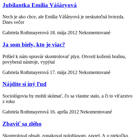
Jubilantka Emília Vášáryová
Nech je ako chce, ale Emília Vášáryová je neskutočná hviezda.
Dnes večer
Gabriela Rothmayerová
18. mája 2012
Nekomentované
Ja som biely, kto je viac?
Prišiel k nám opravár skontrolovať plyn. Otvoril koženú brašnu,
povyberal nástroje, vypýtal
Gabriela Rothmayerová
17. mája 2012
Nekomentované
Nájdite si iný ľud
Sociológovia by mohli skúmať, čo sa vlastne stalo, a či to víťazstvo
z roku
Gabriela Rothmayerová
16. apríla 2012
Nekomentované
Zbaviť sa zlého
Skontroloval obsah, zopakoval polohlasom, zavrel. A o niekoľko