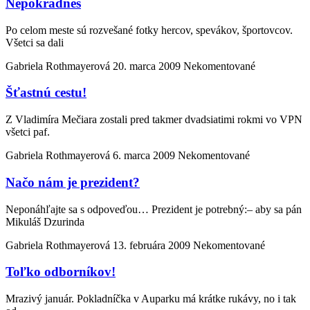
Nepokradneš
Po celom meste sú rozvešané fotky hercov, spevákov, športovcov.
Všetci sa dali
Gabriela Rothmayerová
20. marca 2009
Nekomentované
Šťastnú cestu!
Z Vladimíra Mečiara zostali pred takmer dvadsiatimi rokmi vo VPN
všetci paf.
Gabriela Rothmayerová
6. marca 2009
Nekomentované
Načo nám je prezident?
Neponáhľajte sa s odpoveďou… Prezident je potrebný:– aby sa pán
Mikuláš Dzurinda
Gabriela Rothmayerová
13. februára 2009
Nekomentované
Toľko odborníkov!
Mrazivý január. Pokladníčka v Auparku má krátke rukávy, no i tak