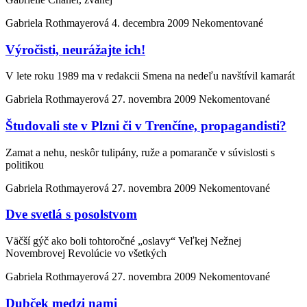
Gabriela Rothmayerová
4. decembra 2009
Nekomentované
Výročisti, neurážajte ich!
V lete roku 1989 ma v redakcii Smena na nedeľu navštívil kamarát
Gabriela Rothmayerová
27. novembra 2009
Nekomentované
Študovali ste v Plzni či v Trenčíne, propagandisti?
Zamat a nehu, neskôr tulipány, ruže a pomaranče v súvislosti s
politikou
Gabriela Rothmayerová
27. novembra 2009
Nekomentované
Dve svetlá s posolstvom
Väčší gýč ako boli tohtoročné „oslavy“ Veľkej Nežnej
Novembrovej Revolúcie vo všetkých
Gabriela Rothmayerová
27. novembra 2009
Nekomentované
Dubček medzi nami