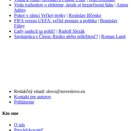
Voda rozhoduje o elektrine, úrode aj bezpečnosti štátu
|
Anton
Julény
Poker v rámci Veľkej trojky
|
Rostislav Iščenko
FIFA verzus UEFA: veľké peniaze a politika
|
Branislav
Fábry
Ľady sankcií sa pohli?
|
Rudolf Slezák
Spolupráca s Čínou: Riziko alebo príležitosť?
|
Roman Laml
Redakčný email: slovo@noveslovo.eu
Kontakt pre autorov
Prihlásenie
Kto sme
O nás
Prevádzkovateľ