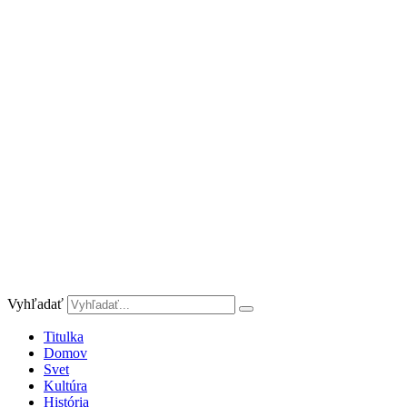
Preskočiť
na
obsah
Vyhľadať
Titulka
Domov
Svet
Kultúra
História