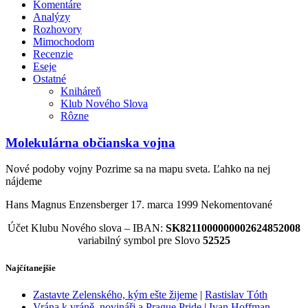
Komentáre
Analýzy
Rozhovory
Mimochodom
Recenzie
Eseje
Ostatné
Kniháreň
Klub Nového Slova
Rôzne
Molekulárna občianska vojna
Nové podoby vojny Pozrime sa na mapu sveta. Ľahko na nej
nájdeme
Hans Magnus Enzensberger
17. marca 1999
Nekomentované
Účet Klubu Nového slova – IBAN:
SK8211000000002624852008
variabilný symbol pre Slovo
52525
Najčítanejšie
Zastavte Zelenského, kým ešte žijeme
|
Rastislav Tóth
Vrána k vráně, novináři a Prague Pride
|
Ivan Hoffman