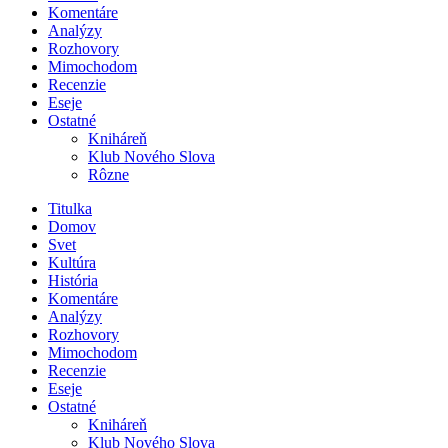
Komentáre
Analýzy
Rozhovory
Mimochodom
Recenzie
Eseje
Ostatné
Kniháreň
Klub Nového Slova
Rôzne
Titulka
Domov
Svet
Kultúra
História
Komentáre
Analýzy
Rozhovory
Mimochodom
Recenzie
Eseje
Ostatné
Kniháreň
Klub Nového Slova