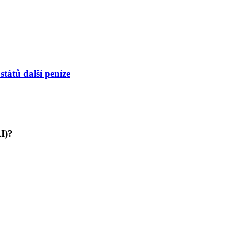
tátů další peníze
AI)?