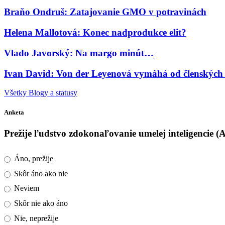
Braňo Ondruš: Zatajovanie GMO v potravinách
Helena Mallotová: Konec nadprodukce elit?
Vlado Javorský: Na margo minút…
Ivan David: Von der Leyenová vymáhá od členských s
Všetky Blogy a statusy
Anketa
Prežije ľudstvo zdokonaľovanie umelej inteligencie (
Áno, prežije
Skôr áno ako nie
Neviem
Skôr nie ako áno
Nie, neprežije