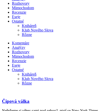
Rozhovory
Mimochodom
Recenzie
Eseje
Ostatné
Kniháreň
Klub Nového Slova
Rôzne
Komentáre
Analýzy
Rozhovory
Mimochodom
Recenzie
Eseje
Ostatné
Kniháreň
Klub Nového Slova
Rôzne
Čipová válka
Neřežeme si větev sami pod sebou?, ptají se New York Times.