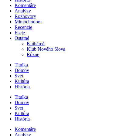
Komentáre
Analýzy
Rozhovory
Mimochodom
Recenzie
Eseje
Ostatné
Kniháreň
Klub Nového Slova
Rôzne
Titulka
Domov
Svet
Kultúra
História
Titulka
Domov
Svet
Kultúra
História
Komentáre
Analýzy