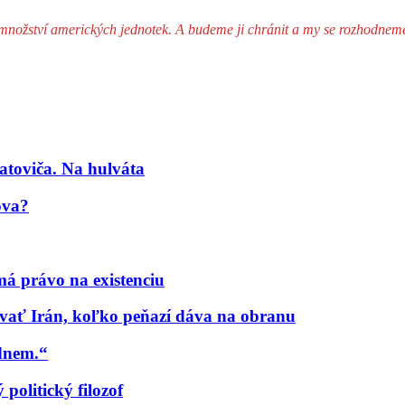
é množství amerických jednotek. A budeme ji chránit a my se rozhodnem
atoviča. Na hulváta
ova?
á právo na existenciu
ať Irán, koľko peňazí dáva na obranu
udnem.“
politický filozof