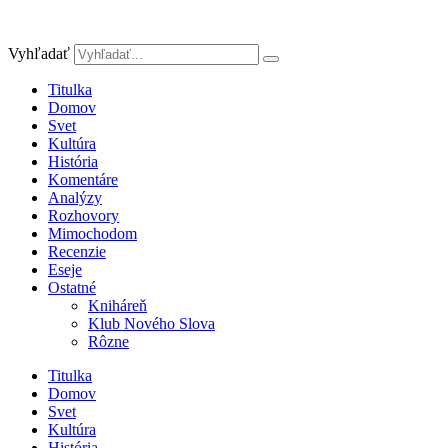
Preskočiť
na
obsah
Vyhľadať
Titulka
Domov
Svet
Kultúra
História
Komentáre
Analýzy
Rozhovory
Mimochodom
Recenzie
Eseje
Ostatné
Kniháreň
Klub Nového Slova
Rôzne
Titulka
Domov
Svet
Kultúra
História