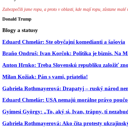
Zabezpečili jsme ropu, a proto v oblasti, kde mají ropu, zůstane mal
Donald Trump
Blogy a statusy
Eduard Chmelár: Ste obyčajní komedianti a šašovia
Braňo Ondruš: Ivan Korčok: Politika je biznis. Na M
Anton Hrnko: Treba Slovenskú republiku založiť zn
Milan Kožiak: Pán s vami, priatelia!
Gabriela Rothmayerová: Drapatyj – ruský národ nem
Eduard Chmelár: USA nemajú morálne právo poučov
Gyimesi György: „To, aký si, Ivan, trápny, ti nezab
Gabriela Rothmayerová: Ako číta protesty ukrajinský 