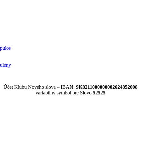
opulos
ulény
Účet Klubu Nového slova – IBAN:
SK8211000000002624852008
variabilný symbol pre Slovo
52525