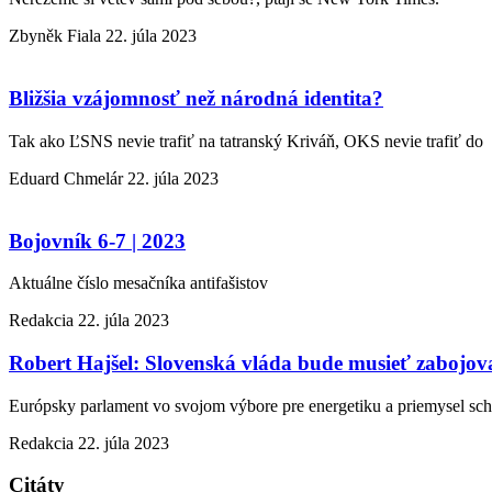
Zbyněk Fiala
22. júla 2023
Bližšia vzájomnosť než národná identita?
Tak ako ĽSNS nevie trafiť na tatranský Kriváň, OKS nevie trafiť do
Eduard Chmelár
22. júla 2023
Bojovník 6-7 | 2023
Aktuálne číslo mesačníka antifašistov
Redakcia
22. júla 2023
Robert Hajšel: Slovenská vláda bude musieť zabojova
Európsky parlament vo svojom výbore pre energetiku a priemysel schv
Redakcia
22. júla 2023
Citáty