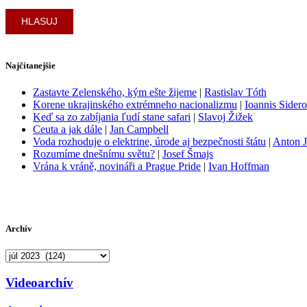
Najčítanejšie
Zastavte Zelenského, kým ešte žijeme
|
Rastislav Tóth
Korene ukrajinského extrémneho nacionalizmu
|
Ioannis Sider
Keď sa zo zabíjania ľudí stane safari
|
Slavoj Žižek
Ceuta a jak dále
|
Jan Campbell
Voda rozhoduje o elektrine, úrode aj bezpečnosti štátu
|
Anton J
Rozumíme dnešnímu světu?
|
Josef Šmajs
Vrána k vráně, novináři a Prague Pride
|
Ivan Hoffman
Archív
Archív
Videoarchív