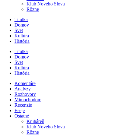
Klub Nového Slova
Rôzne
Titulka
Domov
Svet
Kultúra
História
Titulka
Domov
Svet
Kultúra
História
Komentáre
Analýzy
Rozhovory
Mimochodom
Recenzie
Eseje
Ostatné
Kniháreň
Klub Nového Slova
Rôzne