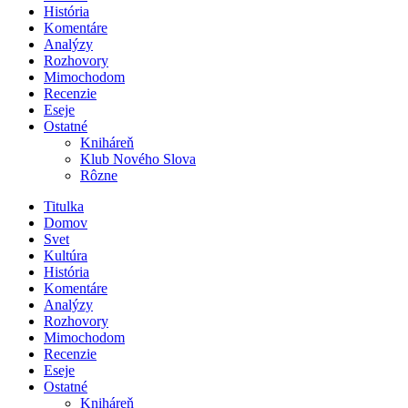
História
Komentáre
Analýzy
Rozhovory
Mimochodom
Recenzie
Eseje
Ostatné
Kniháreň
Klub Nového Slova
Rôzne
Titulka
Domov
Svet
Kultúra
História
Komentáre
Analýzy
Rozhovory
Mimochodom
Recenzie
Eseje
Ostatné
Kniháreň