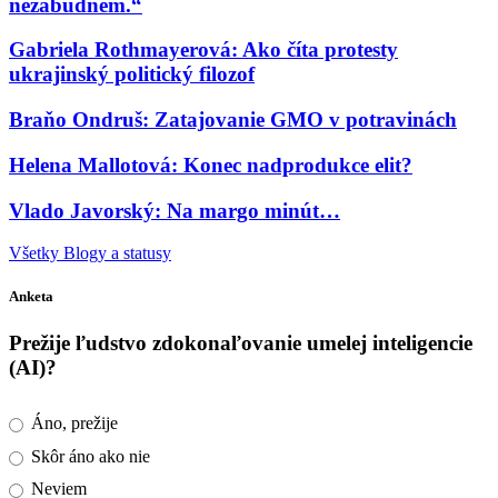
nezabudnem.“
Gabriela Rothmayerová: Ako číta protesty
ukrajinský politický filozof
Braňo Ondruš: Zatajovanie GMO v potravinách
Helena Mallotová: Konec nadprodukce elit?
Vlado Javorský: Na margo minút…
Všetky Blogy a statusy
Anketa
Prežije ľudstvo zdokonaľovanie umelej inteligencie
(AI)?
Áno, prežije
Skôr áno ako nie
Neviem