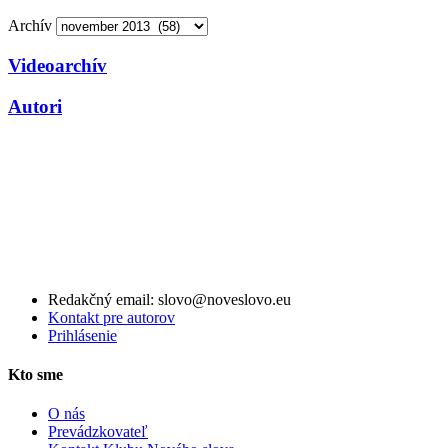
Archív
Videoarchív
Autori
Redakčný email: slovo@noveslovo.eu
Kontakt pre autorov
Prihlásenie
Kto sme
O nás
Prevádzkovateľ