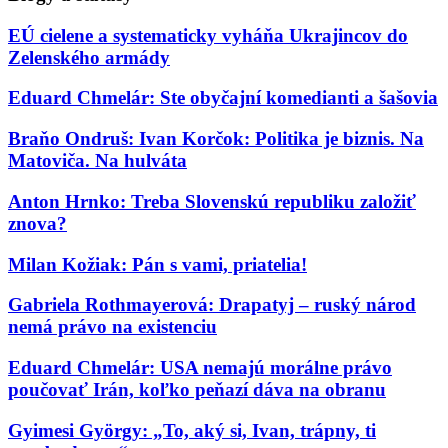
EÚ cielene a systematicky vyháňa Ukrajincov do
Zelenského armády
Eduard Chmelár: Ste obyčajní komedianti a šašovia
Braňo Ondruš: Ivan Korčok: Politika je biznis. Na
Matoviča. Na hulváta
Anton Hrnko: Treba Slovenskú republiku založiť
znova?
Milan Kožiak: Pán s vami, priatelia!
Gabriela Rothmayerová: Drapatyj – ruský národ
nemá právo na existenciu
Eduard Chmelár: USA nemajú morálne právo
poučovať Irán, koľko peňazí dáva na obranu
Gyimesi György: „To, aký si, Ivan, trápny, ti