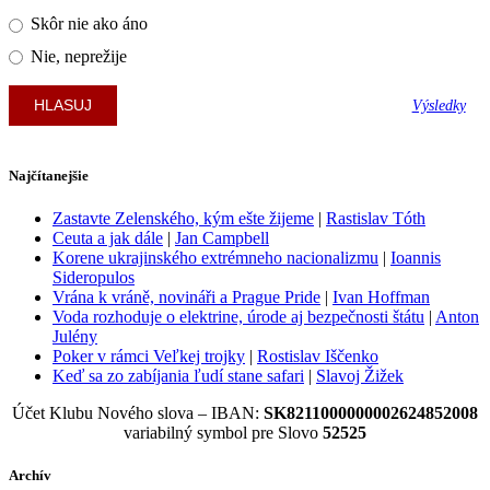
Skôr nie ako áno
Nie, neprežije
Výsledky
Najčítanejšie
Zastavte Zelenského, kým ešte žijeme
|
Rastislav Tóth
Ceuta a jak dále
|
Jan Campbell
Korene ukrajinského extrémneho nacionalizmu
|
Ioannis
Sideropulos
Vrána k vráně, novináři a Prague Pride
|
Ivan Hoffman
Voda rozhoduje o elektrine, úrode aj bezpečnosti štátu
|
Anton
Julény
Poker v rámci Veľkej trojky
|
Rostislav Iščenko
Keď sa zo zabíjania ľudí stane safari
|
Slavoj Žižek
Účet Klubu Nového slova – IBAN:
SK8211000000002624852008
variabilný symbol pre Slovo
52525
Archív