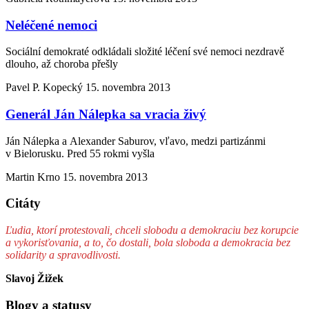
Neléčené nemoci
Sociální demokraté odkládali složité léčení své nemoci nezdravě
dlouho, až choroba přešly
Pavel P. Kopecký
15. novembra 2013
Generál Ján Nálepka sa vracia živý
Ján Nálepka a Alexander Saburov, vľavo, medzi partizánmi
v Bielorusku. Pred 55 rokmi vyšla
Martin Krno
15. novembra 2013
Citáty
Ľudia, ktorí protestovali, chceli slobodu a demokraciu bez korupcie
a vykorisťovania, a to, čo dostali, bola sloboda a demokracia bez
solidarity a spravodlivosti.
Slavoj Žižek
Blogy a statusy