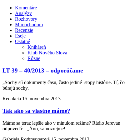
Komentáre
Analýzy
Rozhovory
Mimochodom
Recenzie
Eseje
Ostatné
Kniháreň
Klub Nového Slova
Rôzne
LT 39 – 40/2013 – odporúčame
„Sochy sú dokumenty času, často jediné stopy histórie. Tí, čo
búrajú sochy,
Redakcia
15. novembra 2013
Tak ako sa vlastne máme?
Máme sa teraz lepšie ako v minulom režime? Rádio Jerevan
odpovedá: „Áno, samozrejme!
Gabriela Rothmayerová
15. novembra 2013