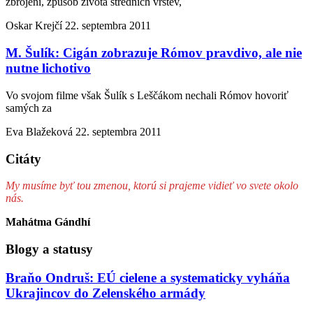
zbrojení, způsob života středních vrstev,
Oskar Krejčí
22. septembra 2011
M. Šulík: Cigán zobrazuje Rómov pravdivo, ale nie
nutne lichotivo
Vo svojom filme však Šulík s Leščákom nechali Rómov hovoriť
samých za
Eva Blažeková
22. septembra 2011
Citáty
My musíme byť tou zmenou, ktorú si prajeme vidieť vo svete okolo
nás.
Mahátma Gándhí
Blogy a statusy
Braňo Ondruš: EÚ cielene a systematicky vyháňa
Ukrajincov do Zelenského armády