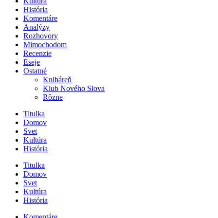
Kultúra
História
Komentáre
Analýzy
Rozhovory
Mimochodom
Recenzie
Eseje
Ostatné
Kniháreň
Klub Nového Slova
Rôzne
Titulka
Domov
Svet
Kultúra
História
Titulka
Domov
Svet
Kultúra
História
Komentáre