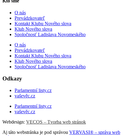
Kto sme
O nás
Prevádzkovateľ
Kontakt Klubu Nového slova
Klub Nového slova
Spoločnosť Ladislava Novomeského
O nás
Prevádzkovateľ
Kontakt Klubu Nového slova
Klub Nového slova
Spoločnosť Ladislava Novomeského
Odkazy
Parlamentní listy.cz
vaševěc.cz
Parlamentní listy.cz
vaševěc.cz
Webdesign:
VECOS – Tvorba web stránok
Aj táto webstránka je pod správou
VERVASI® – správa web