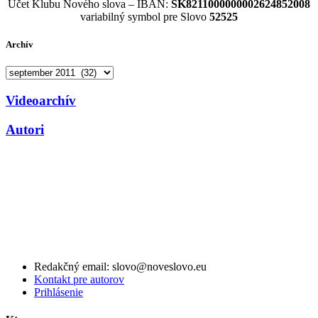
Účet Klubu Nového slova – IBAN:
SK8211000000002624852008
variabilný symbol pre Slovo
52525
Archív
Archív
Videoarchív
Autori
Redakčný email: slovo@noveslovo.eu
Kontakt pre autorov
Prihlásenie