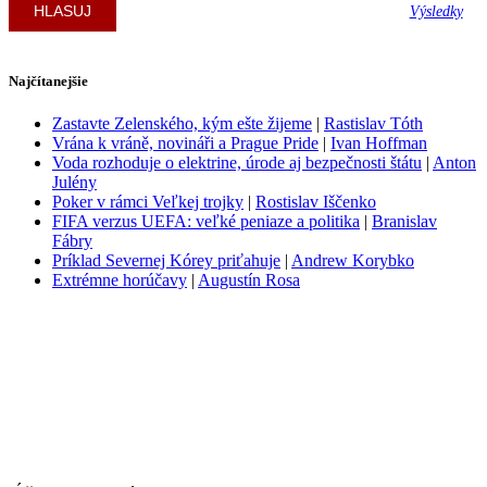
Výsledky
Najčítanejšie
Zastavte Zelenského, kým ešte žijeme
|
Rastislav Tóth
Vrána k vráně, novináři a Prague Pride
|
Ivan Hoffman
Voda rozhoduje o elektrine, úrode aj bezpečnosti štátu
|
Anton
Julény
Poker v rámci Veľkej trojky
|
Rostislav Iščenko
FIFA verzus UEFA: veľké peniaze a politika
|
Branislav
Fábry
Príklad Severnej Kórey priťahuje
|
Andrew Korybko
Extrémne horúčavy
|
Augustín Rosa