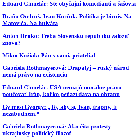
Eduard Chmelár: Ste obyčajní komedianti a šašovia
Braňo Ondruš: Ivan Korčok: Politika je biznis. Na
Matoviča. Na hulváta
Anton Hrnko: Treba Slovenskú republiku založiť
znova?
Milan Kožiak: Pán s vami, priatelia!
Gabriela Rothmayerová: Drapatyj – ruský národ
nemá právo na existenciu
Eduard Chmelár: USA nemajú morálne právo
poučovať Irán, koľko peňazí dáva na obranu
Gyimesi György: „To, aký si, Ivan, trápny, ti
nezabudnem.“
Gabriela Rothmayerová: Ako číta protesty
ukrajinský politický filozof