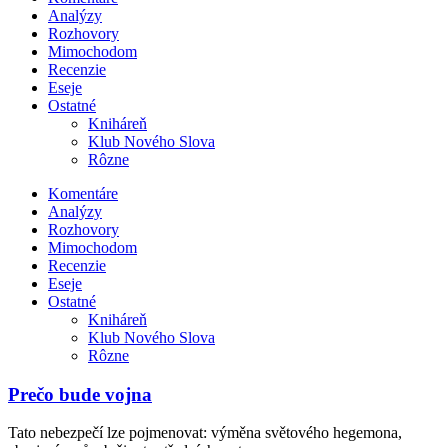
Analýzy
Rozhovory
Mimochodom
Recenzie
Eseje
Ostatné
Kniháreň
Klub Nového Slova
Rôzne
Komentáre
Analýzy
Rozhovory
Mimochodom
Recenzie
Eseje
Ostatné
Kniháreň
Klub Nového Slova
Rôzne
Prečo bude vojna
Tato nebezpečí lze pojmenovat: výměna světového hegemona,