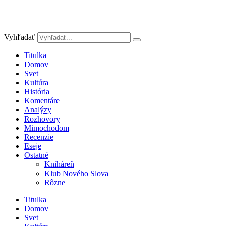
Vyhľadať
Titulka
Domov
Svet
Kultúra
História
Komentáre
Analýzy
Rozhovory
Mimochodom
Recenzie
Eseje
Ostatné
Kniháreň
Klub Nového Slova
Rôzne
Titulka
Domov
Svet