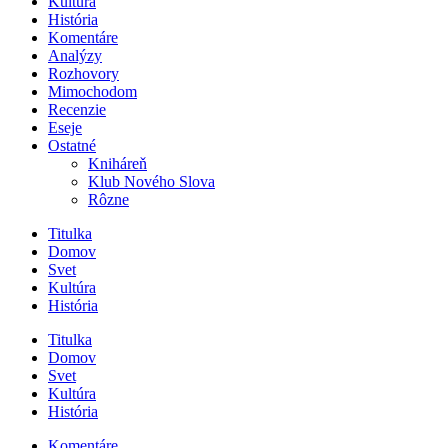
Kultúra
História
Komentáre
Analýzy
Rozhovory
Mimochodom
Recenzie
Eseje
Ostatné
Kniháreň
Klub Nového Slova
Rôzne
Titulka
Domov
Svet
Kultúra
História
Titulka
Domov
Svet
Kultúra
História
Komentáre