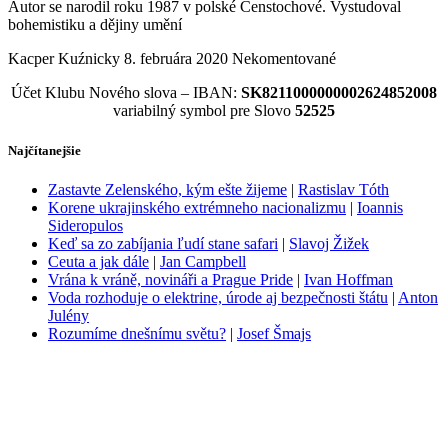
Autor se narodil roku 1987 v polské Čenstochové. Vystudoval
bohemistiku a dějiny umění
Kacper Kuźnicky
8. februára 2020
Nekomentované
Účet Klubu Nového slova – IBAN:
SK8211000000002624852008
variabilný symbol pre Slovo
52525
Najčítanejšie
Zastavte Zelenského, kým ešte žijeme
|
Rastislav Tóth
Korene ukrajinského extrémneho nacionalizmu
|
Ioannis
Sideropulos
Keď sa zo zabíjania ľudí stane safari
|
Slavoj Žižek
Ceuta a jak dále
|
Jan Campbell
Vrána k vráně, novináři a Prague Pride
|
Ivan Hoffman
Voda rozhoduje o elektrine, úrode aj bezpečnosti štátu
|
Anton
Julény
Rozumíme dnešnímu světu?
|
Josef Šmajs