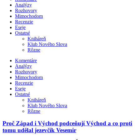
Analýzy
Rozhovory
Mimochodom
Recenzie
Eseje
Ostatné
Kniháreň
Klub Nového Slova
Rôzne
Komentáre
Analýzy
Rozhovory
Mimochodom
Recenzie
Eseje
Ostatné
Kniháreň
Klub Nového Slova
Rôzne
Proč Západ i Východ podceňují Východ a co proti
tomu udělal jezevčík Vesemir