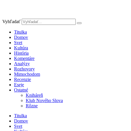
Vyhľadať
Titulka
Domov
Svet
Kultúra
História
Komentáre
Analýzy
Rozhovory
Mimochodom
Recenzie
Eseje
Ostatné
Kniháreň
Klub Nového Slova
Rôzne
Titulka
Domov
Svet