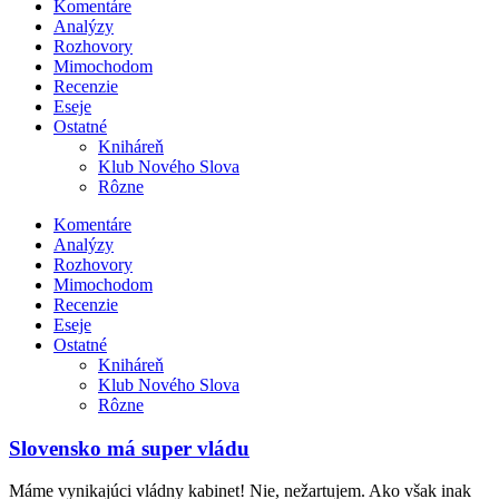
Komentáre
Analýzy
Rozhovory
Mimochodom
Recenzie
Eseje
Ostatné
Kniháreň
Klub Nového Slova
Rôzne
Komentáre
Analýzy
Rozhovory
Mimochodom
Recenzie
Eseje
Ostatné
Kniháreň
Klub Nového Slova
Rôzne
Slovensko má super vládu
Máme vynikajúci vládny kabinet! Nie, nežartujem. Ako však inak