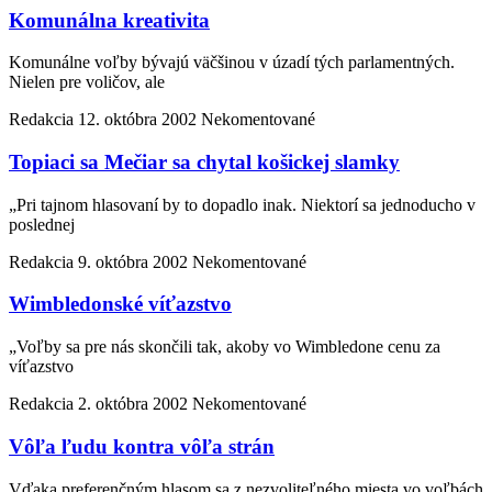
Komunálna kreativita
Komunálne voľby bývajú väčšinou v úzadí tých parlamentných.
Nielen pre voličov, ale
Redakcia
12. októbra 2002
Nekomentované
Topiaci sa Mečiar sa chytal košickej slamky
„Pri tajnom hlasovaní by to dopadlo inak. Niektorí sa jednoducho v
poslednej
Redakcia
9. októbra 2002
Nekomentované
Wimbledonské víťazstvo
„Voľby sa pre nás skončili tak, akoby vo Wimbledone cenu za
víťazstvo
Redakcia
2. októbra 2002
Nekomentované
Vôľa ľudu kontra vôľa strán
Vďaka preferenčným hlasom sa z nezvoliteľného miesta vo voľbách