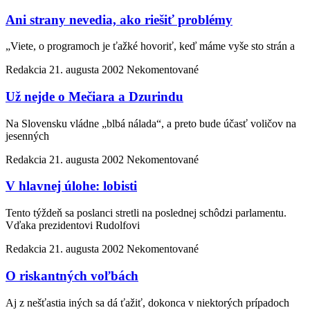
Ani strany nevedia, ako riešiť problémy
„Viete, o programoch je ťažké hovoriť, keď máme vyše sto strán a
Redakcia
21. augusta 2002
Nekomentované
Už nejde o Mečiara a Dzurindu
Na Slovensku vládne „blbá nálada“, a preto bude účasť voličov na
jesenných
Redakcia
21. augusta 2002
Nekomentované
V hlavnej úlohe: lobisti
Tento týždeň sa poslanci stretli na poslednej schôdzi parlamentu.
Vďaka prezidentovi Rudolfovi
Redakcia
21. augusta 2002
Nekomentované
O riskantných voľbách
Aj z nešťastia iných sa dá ťažiť, dokonca v niektorých prípadoch