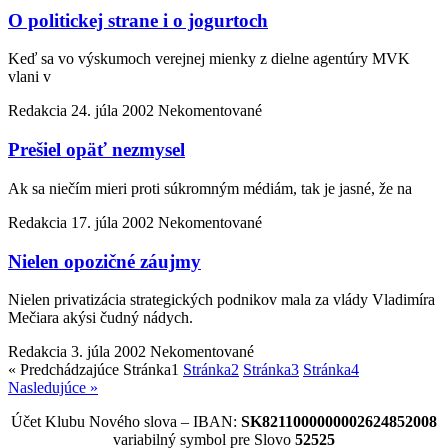
O politickej strane i o jogurtoch
Keď sa vo výskumoch verejnej mienky z dielne agentúry MVK
vlani v
Redakcia
24. júla 2002
Nekomentované
Prešiel opäť nezmysel
Ak sa niečím mieri proti súkromným médiám, tak je jasné, že na
Redakcia
17. júla 2002
Nekomentované
Nielen opozičné záujmy
Nielen privatizácia strategických podnikov mala za vlády Vladimíra
Mečiara akýsi čudný nádych.
Redakcia
3. júla 2002
Nekomentované
« Predchádzajúce
Stránka
1
Stránka
2
Stránka
3
Stránka
4
Nasledujúce »
Účet Klubu Nového slova – IBAN:
SK8211000000002624852008
variabilný symbol pre Slovo
52525