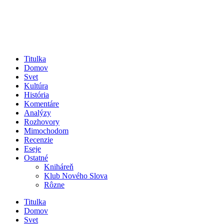
Titulka
Domov
Svet
Kultúra
História
Komentáre
Analýzy
Rozhovory
Mimochodom
Recenzie
Eseje
Ostatné
Kniháreň
Klub Nového Slova
Rôzne
Titulka
Domov
Svet