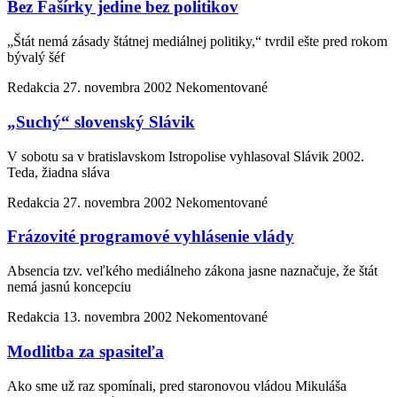
Bez Fašírky jedine bez politikov
„Štát nemá zásady štátnej mediálnej politiky,“ tvrdil ešte pred rokom
bývalý šéf
Redakcia
27. novembra 2002
Nekomentované
„Suchý“ slovenský Slávik
V sobotu sa v bratislavskom Istropolise vyhlasoval Slávik 2002.
Teda, žiadna sláva
Redakcia
27. novembra 2002
Nekomentované
Frázovité programové vyhlásenie vlády
Absencia tzv. veľkého mediálneho zákona jasne naznačuje, že štát
nemá jasnú koncepciu
Redakcia
13. novembra 2002
Nekomentované
Modlitba za spasiteľa
Ako sme už raz spomínali, pred staronovou vládou Mikuláša