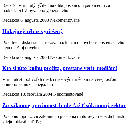
Rada STV minulý týždeň navrhla poslancom parlamentu za
riaditeľa STV bývalého generálneho
Redakcia
6. augusta 2008
Nekomentované
Hokejový rébus vyriešený
Po dlhých diskusiách a rokovaniach máme nového reprezentačného
trénera. A aj nového
Redakcia
6. augusta 2008
Nekomentované
Kto si túto knihu prečíta, prestane veriť médiám!
V minulosti bol vzťah medzi masovými médiami a verejnosťou
omnoho jednoznačnejší. Ich
Redakcia
18. februára 2004
Nekomentované
Zo zákonnej povinnosti bude ťažiť súkromný sektor
Po demonopolizácii zákonného poistenia motorových vozidiel prišlo
v tejto oblasti k ďalšej