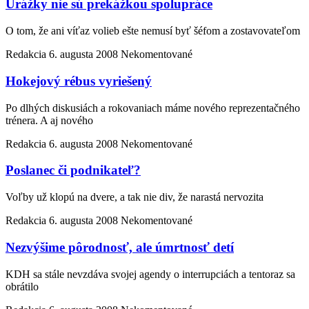
Urážky nie sú prekážkou spolupráce
O tom, že ani víťaz volieb ešte nemusí byť šéfom a zostavovateľom
Redakcia
6. augusta 2008
Nekomentované
Hokejový rébus vyriešený
Po dlhých diskusiách a rokovaniach máme nového reprezentačného
trénera. A aj nového
Redakcia
6. augusta 2008
Nekomentované
Poslanec či podnikateľ?
Voľby už klopú na dvere, a tak nie div, že narastá nervozita
Redakcia
6. augusta 2008
Nekomentované
Nezvýšime pôrodnosť, ale úmrtnosť detí
KDH sa stále nevzdáva svojej agendy o interrupciách a tentoraz sa
obrátilo