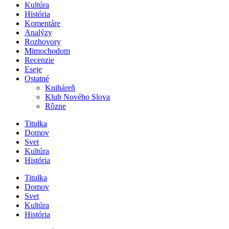
Kultúra
História
Komentáre
Analýzy
Rozhovory
Mimochodom
Recenzie
Eseje
Ostatné
Kniháreň
Klub Nového Slova
Rôzne
Titulka
Domov
Svet
Kultúra
História
Titulka
Domov
Svet
Kultúra
História