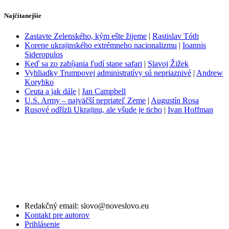
Najčítanejšie
Zastavte Zelenského, kým ešte žijeme
|
Rastislav Tóth
Korene ukrajinského extrémneho nacionalizmu
|
Ioannis
Sideropulos
Keď sa zo zabíjania ľudí stane safari
|
Slavoj Žižek
Vyhliadky Trumpovej administratívy sú nepriaznivé
|
Andrew
Korybko
Ceuta a jak dále
|
Jan Campbell
U.S. Army – najväčší nepriateľ Zeme
|
Augustín Rosa
Rusové odřízli Ukrajinu, ale všude je ticho
|
Ivan Hoffman
Redakčný email: slovo@noveslovo.eu
Kontakt pre autorov
Prihlásenie