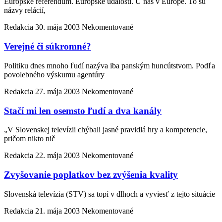
Európske referendum. Európske udalosti. U nás v Európe. To sú
názvy relácií,
Redakcia
30. mája 2003
Nekomentované
Verejné či súkromné?
Politiku dnes mnoho ľudí nazýva iba panským huncútstvom. Podľa
povolebného výskumu agentúry
Redakcia
27. mája 2003
Nekomentované
Stačí mi len osemsto ľudí a dva kanály
„V Slovenskej televízii chýbali jasné pravidlá hry a kompetencie,
pričom nikto nič
Redakcia
22. mája 2003
Nekomentované
Zvyšovanie poplatkov bez zvýšenia kvality
Slovenská televízia (STV) sa topí v dlhoch a vyviesť z tejto situácie
Redakcia
21. mája 2003
Nekomentované