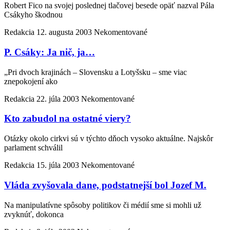
Robert Fico na svojej poslednej tlačovej besede opäť nazval Pála
Csákyho škodnou
Redakcia
12. augusta 2003
Nekomentované
P. Csáky: Ja nič, ja…
„Pri dvoch krajinách – Slovensku a Lotyšsku – sme viac
znepokojení ako
Redakcia
22. júla 2003
Nekomentované
Kto zabudol na ostatné viery?
Otázky okolo cirkvi sú v týchto dňoch vysoko aktuálne. Najskôr
parlament schválil
Redakcia
15. júla 2003
Nekomentované
Vláda zvyšovala dane, podstatnejší bol Jozef M.
Na manipulatívne spôsoby politikov či médií sme si mohli už
zvyknúť, dokonca