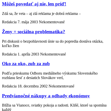
Môžeš povedať aj nie, len príď!
Zdá sa, že veta – aj zlá reklama je dobrá reklama –
Redakcia
7. mája 2003
Nekomentované
Ženy = sociálna problematika?
Pri diskusii o bezpohlavnosti únie sa do popredia dostáva otázka,
koľko žien
Redakcia
1. apríla 2003
Nekomentované
Oko za oko, zub za zub
Podľa prieskumu Odboru mediálneho výskumu Slovenského
rozhlasu šesť z desiatich Slovákov verí,
Redakcia
18. decembra 2002
Nekomentované
Predvianočné nákupy a odhady ekonómov
Blížia sa Vianoce, sviatky pokoja a radosti. Klišé, ktoré sa spomína
každý