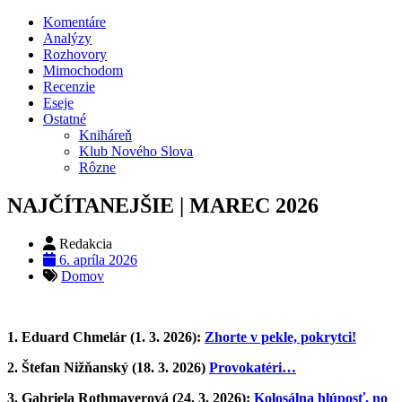
Komentáre
Analýzy
Rozhovory
Mimochodom
Recenzie
Eseje
Ostatné
Kniháreň
Klub Nového Slova
Rôzne
NAJČÍTANEJŠIE | MAREC 2026
Redakcia
6. apríla 2026
Domov
1. Eduard Chmelár (1. 3. 2026):
Zhorte v pekle, pokrytci!
2. Štefan Nižňanský (18. 3. 2026)
Provokatéri…
3. Gabriela Rothmayerová (24. 3. 2026):
Kolosálna hlúposť, no