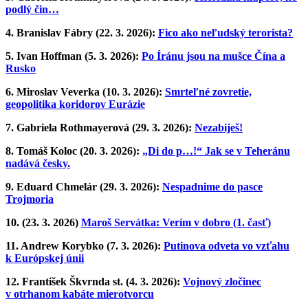
podlý čin…
4. Branislav Fábry (22. 3. 2026):
Fico ako neľudský terorista?
5. Ivan Hoffman (5. 3. 2026):
Po Íránu jsou na mušce Čína a
Rusko
6. Miroslav Veverka (10. 3. 2026):
Smrteľné zovretie,
geopolitika koridorov Eurázie
7. Gabriela Rothmayerová (29. 3. 2026):
Nezabiješ!
8. Tomáš Koloc (20. 3. 2026):
„Di do p…!“ Jak se v Teheránu
nadává česky.
9. Eduard Chmelár (29. 3. 2026):
Nespadnime do pasce
Trojmoria
10. (23. 3. 2026)
Maroš Servátka: Verím v dobro (1. časť)
11. Andrew Korybko (7. 3. 2026):
Putinova odveta vo vzťahu
k Európskej únii
12. František Škvrnda st. (4. 3. 2026):
Vojnový zločinec
v otrhanom kabáte mierotvorcu