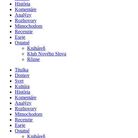
História
Komentáre
Analýzy
Rozhovory
Mimochodom
Recenzie
Eseje
Ostatné
Kniháreň
Klub Nového Slova
Rôzne
Titulka
Domov
Svet
Kultúra
História
Komentáre
Analýzy
Rozhovory
Mimochodom
Recenzie
Eseje
Ostatné
Kniháreň