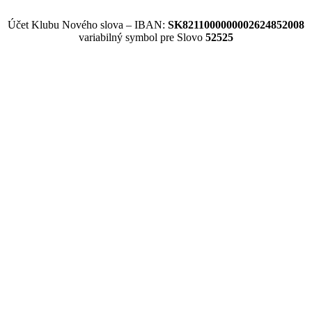
Účet Klubu Nového slova – IBAN:
SK8211000000002624852008
variabilný symbol pre Slovo
52525