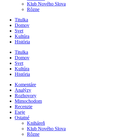
Klub Nového Slova
Rôzne
Titulka
Domov
Svet
Kultúra
História
Titulka
Domov
Svet
Kultúra
História
Komentáre
Analýzy
Rozhovory
Mimochodom
Recenzie
Eseje
Ostatné
Kniháreň
Klub Nového Slova
Rôzne