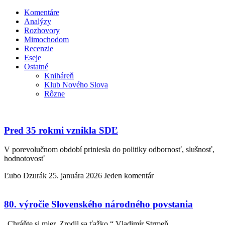
Komentáre
Analýzy
Rozhovory
Mimochodom
Recenzie
Eseje
Ostatné
Kniháreň
Klub Nového Slova
Rôzne
Pred 35 rokmi vznikla SDĽ
V porevolučnom období priniesla do politiky odbornosť, slušnosť,
hodnotovosť
Ľubo Dzurák
25. januára 2026
Jeden komentár
80. výročie Slovenského národného povstania
„Chráňte si mier. Zrodil sa ťažko.“ Vladimír Strmeň