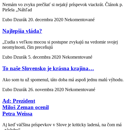
Nemám vo zvyku prečítať si nejaký príspevok viackrát. Článok p.
Piršela „Náhľad
Ľubo Dzurák
20. decembra 2020
Nekomentované
Najlepšia vláda?
„Ľudia s veľkou mocou si postupne zvykajú na vedomie svojej
neomylnosti, čím preceňujú
Ľubo Dzurák
5. decembra 2020
Nekomentované
To naše Slovensko je krásna krajina…
Ako som tu už spomenul, táto doba má aspoň jednu malú výhodu.
Ľubo Dzurák
26. novembra 2020
Nekomentované
Ad: Prezident
Miloš Zeman ocenil
Petra Weissa
Aj keď väčšina príspevkov v Slove je kriticky ladená, na čom má
„zásluhu“