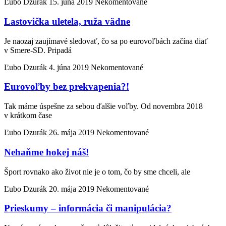
Ľubo Dzurák
15. júna 2019
Nekomentované
Lastovička uletela, ruža vädne
Je naozaj zaujímavé sledovať, čo sa po eurovoľbách začína diať
v Smere-SD. Pripadá
Ľubo Dzurák
4. júna 2019
Nekomentované
Eurovoľby bez prekvapenia?!
Tak máme úspešne za sebou ďalšie voľby. Od novembra 2018
v krátkom čase
Ľubo Dzurák
26. mája 2019
Nekomentované
Nehaňme hokej náš!
Šport rovnako ako život nie je o tom, čo by sme chceli, ale
Ľubo Dzurák
20. mája 2019
Nekomentované
Prieskumy – informácia či manipulácia?