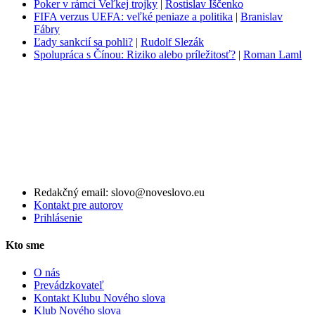
Poker v rámci Veľkej trojky
|
Rostislav Iščenko
FIFA verzus UEFA: veľké peniaze a politika
|
Branislav
Fábry
Ľady sankcií sa pohli?
|
Rudolf Slezák
Spolupráca s Čínou: Riziko alebo príležitosť?
|
Roman Laml
Redakčný email: slovo@noveslovo.eu
Kontakt pre autorov
Prihlásenie
Kto sme
O nás
Prevádzkovateľ
Kontakt Klubu Nového slova
Klub Nového slova