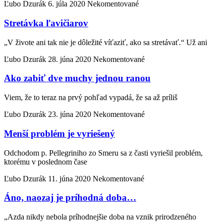
Ľubo Dzurák
6. júla 2020
Nekomentované
Stretávka ľavičiarov
„V živote ani tak nie je dôležité víťaziť, ako sa stretávať.“ Už ani
Ľubo Dzurák
28. júna 2020
Nekomentované
Ako zabiť dve muchy jednou ranou
Viem, že to teraz na prvý pohľad vypadá, že sa až príliš
Ľubo Dzurák
23. júna 2020
Nekomentované
Menší problém je vyriešený
Odchodom p. Pellegriniho zo Smeru sa z časti vyriešil problém,
ktorému v poslednom čase
Ľubo Dzurák
11. júna 2020
Nekomentované
Áno, naozaj je príhodná doba…
„Azda nikdy nebola príhodnejšie doba na vznik prirodzeného