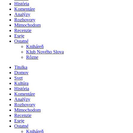
História
Komentáre
Analýzy
Rozhovory
Mimochodom
Recenzie
Eseje
Ostatné
Kniháreň
Klub Nového Slova
Rôzne
Titulka
Domov
Svet
Kultúra
História
Komentáre
Analýzy
Rozhovory
Mimochodom
Recenzie
Eseje
Ostatné
Kniháreň