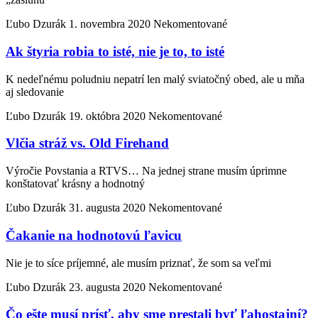
Ľubo Dzurák
1. novembra 2020
Nekomentované
Ak štyria robia to isté, nie je to, to isté
K nedeľnému poludniu nepatrí len malý sviatočný obed, ale u mňa
aj sledovanie
Ľubo Dzurák
19. októbra 2020
Nekomentované
Vlčia stráž vs. Old Firehand
Výročie Povstania a RTVS… Na jednej strane musím úprimne
konštatovať krásny a hodnotný
Ľubo Dzurák
31. augusta 2020
Nekomentované
Čakanie na hodnotovú ľavicu
Nie je to síce príjemné, ale musím priznať, že som sa veľmi
Ľubo Dzurák
23. augusta 2020
Nekomentované
Čo ešte musí prísť, aby sme prestali byť ľahostajní?