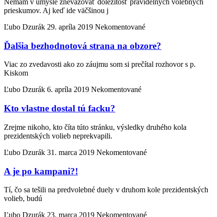
Nemám v úmysle znevažovať dôležitosť pravidelných volebných
prieskumov. Aj keď ide väčšinou j
Ľubo Dzurák
29. apríla 2019
Nekomentované
Ďalšia bezhodnotová strana na obzore?
Viac zo zvedavosti ako zo záujmu som si prečítal rozhovor s p.
Kiskom
Ľubo Dzurák
6. apríla 2019
Nekomentované
Kto vlastne dostal tú facku?
Zrejme nikoho, kto číta túto stránku, výsledky druhého kola
prezidentských volieb neprekvapili.
Ľubo Dzurák
31. marca 2019
Nekomentované
A je po kampani?!
Tí, čo sa tešili na predvolebné duely v druhom kole prezidentských
volieb, budú
Ľubo Dzurák
23. marca 2019
Nekomentované