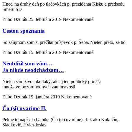
Hneď na druhý deň po tlačovkách p. prezidenta Kisku a predsedu
Smeru SD
Ľubo Dzurák
25. februára 2019
Nekomentované
Cestou spoznania
So záujmom som si prečítal príspevok p. Šeba. Nielen preto, že ho
Ľubo Dzurák
15. februára 2019
Nekomentované
Neublížil som vám…
Ja nikde neodchádzam…
Nielen sám život ako taký, ale aj ten politický prináša
množstvo pozoruhodných zaujímavostí
Ľubo Dzurák
19. januára 2019
Nekomentované
Čo (si) uvaríme II.
Pekne to napísala Gabika (Čo (si) uvaríme). Tak ako Kukučín,
Sládkovič, Hviezdoslav