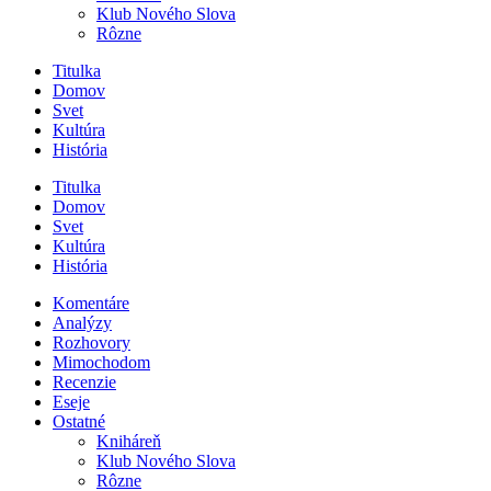
Klub Nového Slova
Rôzne
Titulka
Domov
Svet
Kultúra
História
Titulka
Domov
Svet
Kultúra
História
Komentáre
Analýzy
Rozhovory
Mimochodom
Recenzie
Eseje
Ostatné
Kniháreň
Klub Nového Slova
Rôzne