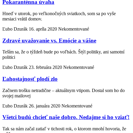
Pokaranténna úvaha
Hneď v utorok, po veľkonočných sviatkoch, som sa po vyše
mesiaci vrátil domov.
Ľubo Dzurák
16. apríla 2020
Nekomentované
Zdravé uvažovanie vs. Emócie a vášne
Teším sa, že o týždeň bude po voľbách. Štýl politiky, ani samotní
politici
Ľubo Dzurák
23. februára 2020
Nekomentované
Ľahostajnosť plodí zlo
Začnem trošku netradične – aktuálnym vtipom. Dostal som ho do
svojej mailovej
Ľubo Dzurák
26. januára 2020
Nekomentované
Všetci budú chcieť naše dobro. Nedajme si ho vziať!
Tak sa nám začal zatiaľ v tichosti rok, o ktorom mnohí hovoria, že