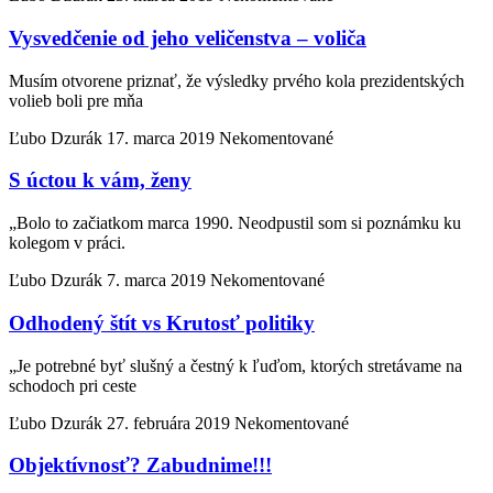
Vysvedčenie od jeho veličenstva – voliča
Musím otvorene priznať, že výsledky prvého kola prezidentských
volieb boli pre mňa
Ľubo Dzurák
17. marca 2019
Nekomentované
S úctou k vám, ženy
„Bolo to začiatkom marca 1990. Neodpustil som si poznámku ku
kolegom v práci.
Ľubo Dzurák
7. marca 2019
Nekomentované
Odhodený štít vs Krutosť politiky
„Je potrebné byť slušný a čestný k ľuďom, ktorých stretávame na
schodoch pri ceste
Ľubo Dzurák
27. februára 2019
Nekomentované
Objektívnosť? Zabudnime!!!