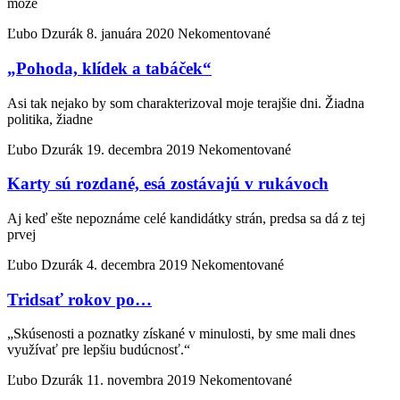
môže
Ľubo Dzurák
8. januára 2020
Nekomentované
„Pohoda, klídek a tabáček“
Asi tak nejako by som charakterizoval moje terajšie dni. Žiadna
politika, žiadne
Ľubo Dzurák
19. decembra 2019
Nekomentované
Karty sú rozdané, esá zostávajú v rukávoch
Aj keď ešte nepoznáme celé kandidátky strán, predsa sa dá z tej
prvej
Ľubo Dzurák
4. decembra 2019
Nekomentované
Tridsať rokov po…
„Skúsenosti a poznatky získané v minulosti, by sme mali dnes
využívať pre lepšiu budúcnosť.“
Ľubo Dzurák
11. novembra 2019
Nekomentované