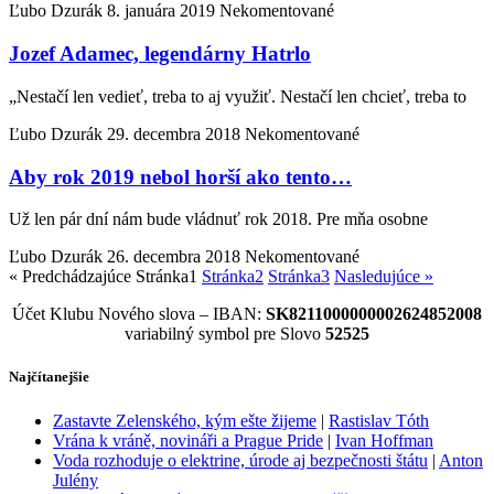
Ľubo Dzurák
8. januára 2019
Nekomentované
Jozef Adamec, legendárny Hatrlo
„Nestačí len vedieť, treba to aj využiť. Nestačí len chcieť, treba to
Ľubo Dzurák
29. decembra 2018
Nekomentované
Aby rok 2019 nebol horší ako tento…
Už len pár dní nám bude vládnuť rok 2018. Pre mňa osobne
Ľubo Dzurák
26. decembra 2018
Nekomentované
« Predchádzajúce
Stránka
1
Stránka
2
Stránka
3
Nasledujúce »
Účet Klubu Nového slova – IBAN:
SK8211000000002624852008
variabilný symbol pre Slovo
52525
Najčítanejšie
Zastavte Zelenského, kým ešte žijeme
|
Rastislav Tóth
Vrána k vráně, novináři a Prague Pride
|
Ivan Hoffman
Voda rozhoduje o elektrine, úrode aj bezpečnosti štátu
|
Anton
Julény