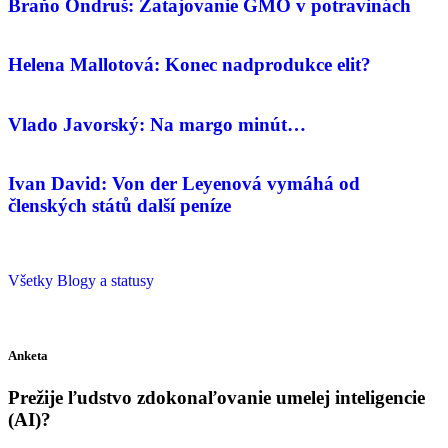
Braňo Ondruš: Zatajovanie GMO v potravinách
Helena Mallotová: Konec nadprodukce elit?
Vlado Javorský: Na margo minút…
Ivan David: Von der Leyenová vymáhá od
členských států další peníze
Všetky Blogy a statusy
Anketa
Prežije ľudstvo zdokonaľovanie umelej inteligencie
(AI)?