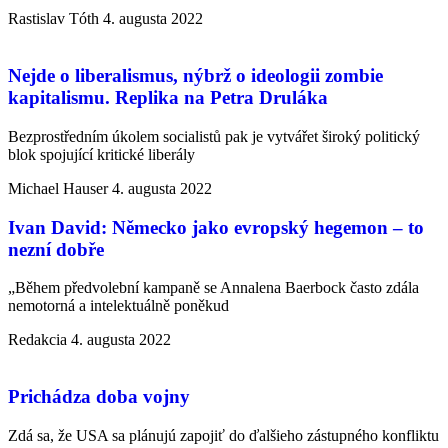
Rastislav Tóth
4. augusta 2022
Nejde o liberalismus, nýbrž o ideologii zombie
kapitalismu. Replika na Petra Druláka
Bezprostředním úkolem socialistů pak je vytvářet široký politický
blok spojující kritické liberály
Michael Hauser
4. augusta 2022
Ivan David: Německo jako evropský hegemon – to
nezní dobře
„Během předvolební kampaně se Annalena Baerbock často zdála
nemotorná a intelektuálně poněkud
Redakcia
4. augusta 2022
Prichádza doba vojny
Zdá sa, že USA sa plánujú zapojiť do ďalšieho zástupného konfliktu