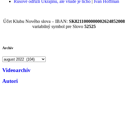
Rusové odřízli Ukrajinu, ale všude je ticho
|
Ivan Hoffman
Účet Klubu Nového slova – IBAN:
SK8211000000002624852008
variabilný symbol pre Slovo
52525
Archív
Videoarchív
Autori