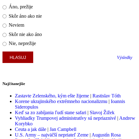
Áno, prežije
Skôr áno ako nie
Neviem
Skôr nie ako áno
Nie, neprežije
Výsledky
Najčítanejšie
Zastavte Zelenského, kým ešte žijeme
|
Rastislav Tóth
Korene ukrajinského extrémneho nacionalizmu
|
Ioannis
Sideropulos
Keď sa zo zabíjania ľudí stane safari
|
Slavoj Žižek
Vyhliadky Trumpovej administratívy sú nepriaznivé
|
Andrew
Korybko
Ceuta a jak dále
|
Jan Campbell
U.S. Army – najväčší nepriateľ Zeme
|
Augustín Rosa