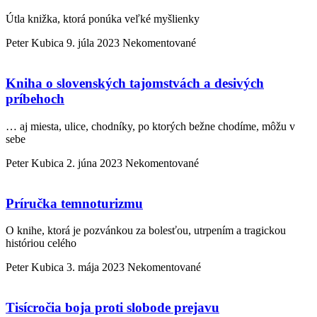
Útla knižka, ktorá ponúka veľké myšlienky
Peter Kubica
9. júla 2023
Nekomentované
Kniha o slovenských tajomstvách a desivých
príbehoch
… aj miesta, ulice, chodníky, po ktorých bežne chodíme, môžu v
sebe
Peter Kubica
2. júna 2023
Nekomentované
Príručka temnoturizmu
O knihe, ktorá je pozvánkou za bolesťou, utrpením a tragickou
históriou celého
Peter Kubica
3. mája 2023
Nekomentované
Tisícročia boja proti slobode prejavu