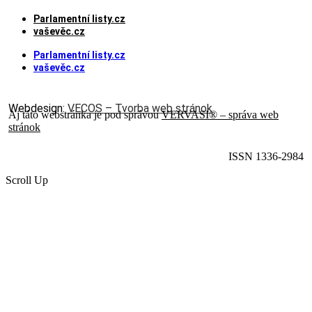
Parlamentní listy.cz
vaševěc.cz
Parlamentní listy.cz
vaševěc.cz
Webdesign:
VECOS – Tvorba web stránok
Aj táto webstránka je pod správou
VERVASI® – správa web
stránok
ISSN 1336-2984
Scroll Up