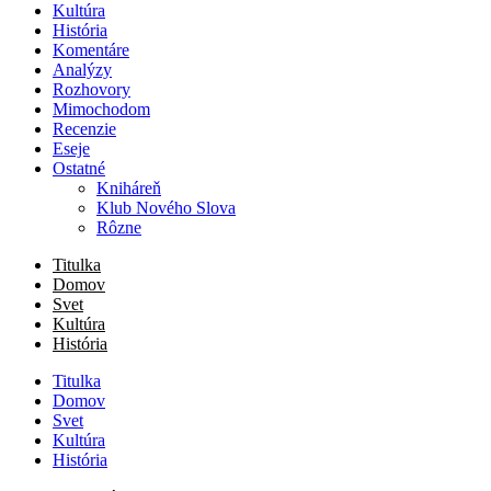
Kultúra
História
Komentáre
Analýzy
Rozhovory
Mimochodom
Recenzie
Eseje
Ostatné
Kniháreň
Klub Nového Slova
Rôzne
Titulka
Domov
Svet
Kultúra
História
Titulka
Domov
Svet
Kultúra
História