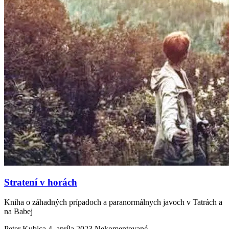
Stratení v horách
Kniha o záhadných prípadoch a paranormálnych javoch v Tatrách a
na Babej
Peter Kubica
4. apríla 2023
Nekomentované