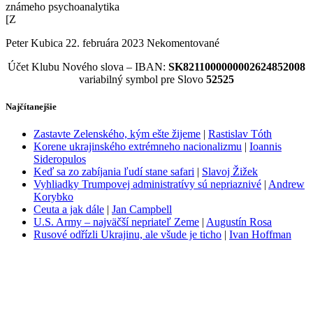
známeho psychoanalytika
[Z
Peter Kubica
22. februára 2023
Nekomentované
Účet Klubu Nového slova – IBAN:
SK8211000000002624852008
variabilný symbol pre Slovo
52525
Najčítanejšie
Zastavte Zelenského, kým ešte žijeme
|
Rastislav Tóth
Korene ukrajinského extrémneho nacionalizmu
|
Ioannis
Sideropulos
Keď sa zo zabíjania ľudí stane safari
|
Slavoj Žižek
Vyhliadky Trumpovej administratívy sú nepriaznivé
|
Andrew
Korybko
Ceuta a jak dále
|
Jan Campbell
U.S. Army – najväčší nepriateľ Zeme
|
Augustín Rosa
Rusové odřízli Ukrajinu, ale všude je ticho
|
Ivan Hoffman