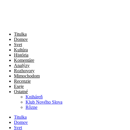
Titulka
Domov
Svet
Kultúra
História
Komentáre
Analýzy
Rozhovory
Mimochodom
Recenzie
Eseje
Ostatné
Kniháreň
Klub Nového Slova
Rôzne
Titulka
Domov
Svet