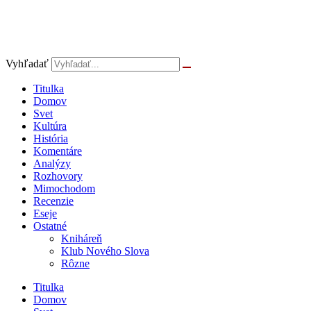
Vyhľadať
Titulka
Domov
Svet
Kultúra
História
Komentáre
Analýzy
Rozhovory
Mimochodom
Recenzie
Eseje
Ostatné
Kniháreň
Klub Nového Slova
Rôzne
Titulka
Domov