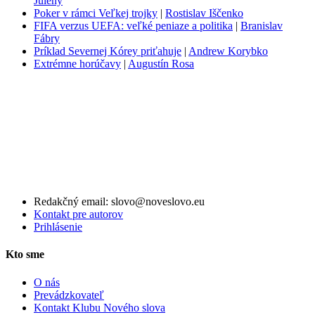
Julény
Poker v rámci Veľkej trojky
|
Rostislav Iščenko
FIFA verzus UEFA: veľké peniaze a politika
|
Branislav
Fábry
Príklad Severnej Kórey priťahuje
|
Andrew Korybko
Extrémne horúčavy
|
Augustín Rosa
Redakčný email: slovo@noveslovo.eu
Kontakt pre autorov
Prihlásenie
Kto sme
O nás
Prevádzkovateľ
Kontakt Klubu Nového slova