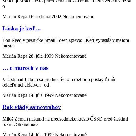
Strach je strach. Je to prirodzená ľudská reakcia. Presvedčili sme sa
o
Marián Repa
16. októbra 2002
Nekomentované
Láska je keď…
Lou Reed v pesničke Small Town spieva: „Keď vyrastáš v malom
meste,
Marián Repa
28. júla 1999
Nekomentované
… o múroch v nás
V Ústí nad Labem sa prednedávnom rozhodli postaviť múr
oddeľujúci „bielych“ od
Marián Repa
14. júla 1999
Nekomentované
Rok vlády samovrahov
Miloš Zeman nastúpil na predsednícke kreslo ČSSD pred šiestimi
rokmi. Strana mala
Marián Repa
14. júla 1999
Nekomentované