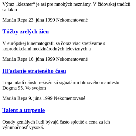
Výraz „klezmer“ je asi pre mnohých neznámy. V židovskej tradícii
sa takto
Marián Repa
23. júna 1999
Nekomentované
Túžby zrelých žien
V európskej kinematografii sa čoraz viac stretávame s
koprodukciami medzinárodných televíznych a
Marián Repa
16. júna 1999
Nekomentované
Hľadanie strateného času
Traja mladí dánski režiséri sú signatármi filmového manifestu
Dogma 95. Vo svojom
Marián Repa
9. júna 1999
Nekomentované
Talent a utrpenie
Osudy geniálych ľudí bývajú často spletité a cena za ich
výnimočnosť vysoká.