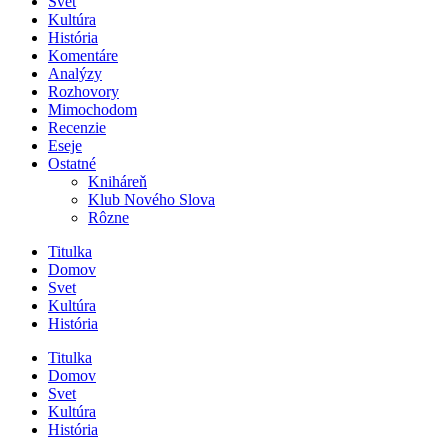
Svet
Kultúra
História
Komentáre
Analýzy
Rozhovory
Mimochodom
Recenzie
Eseje
Ostatné
Kniháreň
Klub Nového Slova
Rôzne
Titulka
Domov
Svet
Kultúra
História
Titulka
Domov
Svet
Kultúra
História