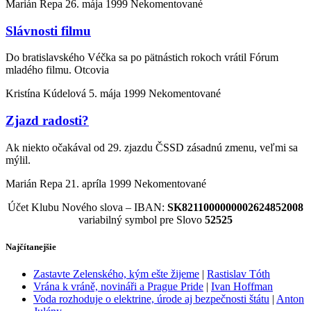
Marián Repa
26. mája 1999
Nekomentované
Slávnosti filmu
Do bratislavského Véčka sa po pätnástich rokoch vrátil Fórum
mladého filmu. Otcovia
Kristína Kúdelová
5. mája 1999
Nekomentované
Zjazd radosti?
Ak niekto očakával od 29. zjazdu ČSSD zásadnú zmenu, veľmi sa
mýlil.
Marián Repa
21. apríla 1999
Nekomentované
Účet Klubu Nového slova – IBAN:
SK8211000000002624852008
variabilný symbol pre Slovo
52525
Najčítanejšie
Zastavte Zelenského, kým ešte žijeme
|
Rastislav Tóth
Vrána k vráně, novináři a Prague Pride
|
Ivan Hoffman
Voda rozhoduje o elektrine, úrode aj bezpečnosti štátu
|
Anton