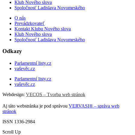
Klub Nového slova
Spoločnosť Ladislava Novomeského
O nás
Prevádzkovateľ
Kontakt Klubu Nového slova
Klub Nového slova
Spoločnosť Ladislava Novomeského
Odkazy
Parlamentní listy.cz
vaševěc.cz
Parlamentní listy.cz
vaševěc.cz
Webdesign:
VECOS – Tvorba web stránok
Aj táto webstránka je pod správou
VERVASI® – správa web
stránok
ISSN 1336-2984
Scroll Up