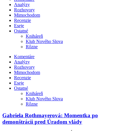
Analýzy
Rozhovory
Mimochodom
Recenzie
Eseje
Ostatné
Kniháreň
Klub Nového Slova
Rôzne
Komentáre
Analýzy
Rozhovory
Mimochodom
Recenzie
Eseje
Ostatné
Kniháreň
Klub Nového Slova
Rôzne
Gabriela Rothmayerová: Momentka po
demonštrácii pred Úradom vlády