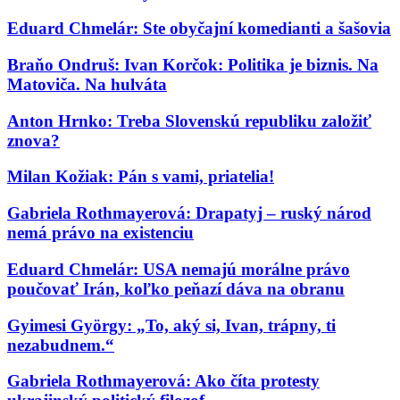
Eduard Chmelár: Ste obyčajní komedianti a šašovia
Braňo Ondruš: Ivan Korčok: Politika je biznis. Na
Matoviča. Na hulváta
Anton Hrnko: Treba Slovenskú republiku založiť
znova?
Milan Kožiak: Pán s vami, priatelia!
Gabriela Rothmayerová: Drapatyj – ruský národ
nemá právo na existenciu
Eduard Chmelár: USA nemajú morálne právo
poučovať Irán, koľko peňazí dáva na obranu
Gyimesi György: „To, aký si, Ivan, trápny, ti
nezabudnem.“
Gabriela Rothmayerová: Ako číta protesty