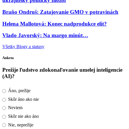
ukrajinský politický filozof
Braňo Ondruš: Zatajovanie GMO v potravinách
Helena Mallotová: Konec nadprodukce elit?
Vlado Javorský: Na margo minút…
Všetky Blogy a statusy
Anketa
Prežije ľudstvo zdokonaľovanie umelej inteligencie
(AI)?
Áno, prežije
Skôr áno ako nie
Neviem
Skôr nie ako áno
Nie, neprežije