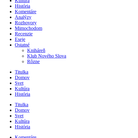
Kultúra
História
Komentáre
Analýzy
Rozhovory
Mimochodom
Recenzie
Eseje
Ostatné
Kniháreň
Klub Nového Slova
Rôzne
Titulka
Domov
Svet
Kultúra
História
Titulka
Domov
Svet
Kultúra
História
Komentáre