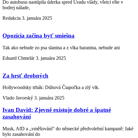
Do autobusu nastúpila úderka spred Úradu vlády, všetci ešte v
bodrej nálade,
Redakcia
3. januára 2025
Opozícia začína byť smiešna
Tak ako nebude zo psa slanina a z vlka baranina, nebude ani
Eduard Chmelár
3. januára 2025
Za hrsť drobných
Hollywoodsky trhák: Dúhová Čiapočka a zlý vlk.
Vlado Javorský
3. januára 2025
Ivan David: Zjevně existuje dobré a špatné
zasahování
Musk, AfD a „vměšování“ do německé předvolební kampaně: Jaké
bylo zasahování do