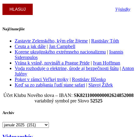
Výsledky
Najčítanejšie
Zastavte Zelenského, kým ešte žijeme
|
Rastislav Tóth
Ceuta a jak dále
|
Jan Campbell
Korene ukrajinského extrémneho nacionalizmu
|
Ioannis
Sideropulos
Vrána k vráně, novináři a Prague Pride
|
Ivan Hoffman
Voda rozhoduje o elektrine, úrode aj bezpečnosti štátu
|
Anton
Julény
Poker v rámci Veľkej trojky
|
Rostislav Iščenko
Keď sa zo zabíjania ľudí stane safari
|
Slavoj Žižek
Účet Klubu Nového slova – IBAN:
SK8211000000002624852008
variabilný symbol pre Slovo
52525
Archív
Archív
Videoarchív