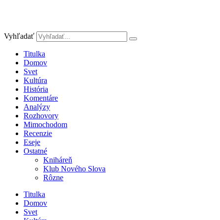
Vyhľadať
Titulka
Domov
Svet
Kultúra
História
Komentáre
Analýzy
Rozhovory
Mimochodom
Recenzie
Eseje
Ostatné
Kniháreň
Klub Nového Slova
Rôzne
Titulka
Domov
Svet