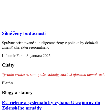
Silné ženy budúcnosti
Správne orientované a inteligentné ženy v politike by dokázali
zmeniť charakter regionálneho
Ľubomír Ferko
3. januára 2025
Citáty
Tyrania vzniká zo samopaše slobody, ktorá si ujarmila demokraciu.
Platón
Blogy a statusy
EÚ cielene a systematicky vyháňa Ukrajincov do
Zelenského armády