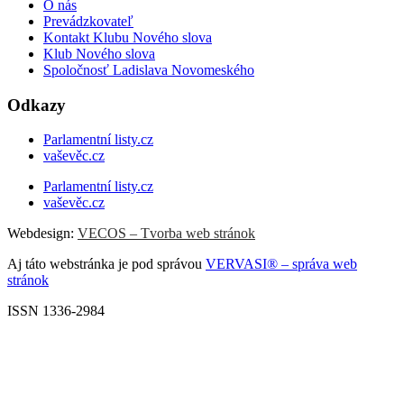
O nás
Prevádzkovateľ
Kontakt Klubu Nového slova
Klub Nového slova
Spoločnosť Ladislava Novomeského
Odkazy
Parlamentní listy.cz
vaševěc.cz
Parlamentní listy.cz
vaševěc.cz
Webdesign:
VECOS – Tvorba web stránok
Aj táto webstránka je pod správou
VERVASI® – správa web
stránok
ISSN 1336-2984
Scroll
Up