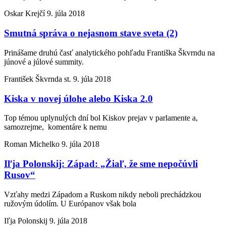
Oskar Krejčí
9. júla 2018
Smutná správa o nejasnom stave sveta (2)
Prinášame druhú časť analytického pohľadu Františka Škvrndu na
júnové a júlové summity.
František Škvrnda st.
9. júla 2018
Kiska v novej úlohe alebo Kiska 2.0
Top témou uplynulých dní bol Kiskov prejav v parlamente a,
samozrejme, komentáre k nemu
Roman Michelko
9. júla 2018
Iľja Polonskij: Západ: „Žiaľ, že sme nepočúvli
Rusov“
Vzťahy medzi Západom a Ruskom nikdy neboli prechádzkou
ružovým údolím. U Európanov však bola
Iľja Polonskij
9. júla 2018