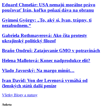
Eduard Chmelár: USA nemajú morálne právo
poučovať Irán, koľko peňazí dáva na obranu
Gyimesi György: „To, aký si, Ivan, trápny, ti
nezabudnem.“
Gabriela Rothmayerová: Ako číta protesty
ukrajinský politický filozof
Braňo Ondruš: Zatajovanie GMO v potravinách
Helena Mallotová: Konec nadprodukce elit?
Vlado Javorský: Na margo minút…
Ivan David: Von der Leyenová vymáhá od
členských států další peníze
Všetky Blogy a statusy
Anketa