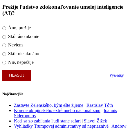
Prežije ľudstvo zdokonaľovanie umelej inteligencie
(AI)?
Áno, prežije
Skôr áno ako nie
Neviem
Skôr nie ako áno
Nie, neprežije
Výsledky
Najčítanejšie
Zastavte Zelenského, kým ešte žijeme
|
Rastislav Tóth
Korene ukrajinského extrémneho nacionalizmu
|
Ioannis
Sideropulos
Keď sa zo zabíjania ľudí stane safari
|
Slavoj Žižek
Vyhliadky Trumpovej administratívy sú nepriaznivé
|
Andrew