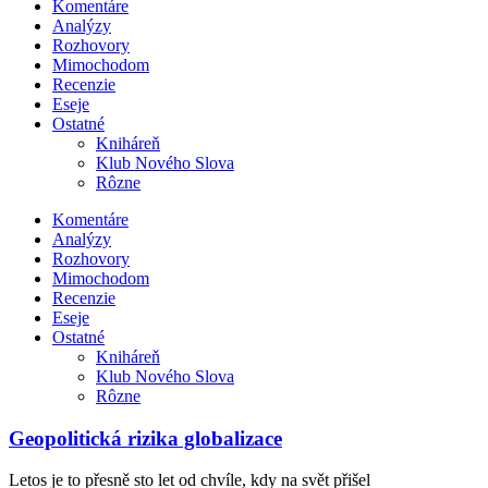
Komentáre
Analýzy
Rozhovory
Mimochodom
Recenzie
Eseje
Ostatné
Kniháreň
Klub Nového Slova
Rôzne
Komentáre
Analýzy
Rozhovory
Mimochodom
Recenzie
Eseje
Ostatné
Kniháreň
Klub Nového Slova
Rôzne
Geopolitická rizika globalizace
Letos je to přesně sto let od chvíle, kdy na svět přišel