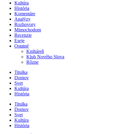
Kultúra
História
Komentáre
Analýzy
Rozhovory
Mimochodom
Recenzie
Eseje
Ostatné
Kniháreň
Klub Nového Slova
Rôzne
Titulka
Domov
Svet
Kultúra
História
Titulka
Domov
Svet
Kultúra
História