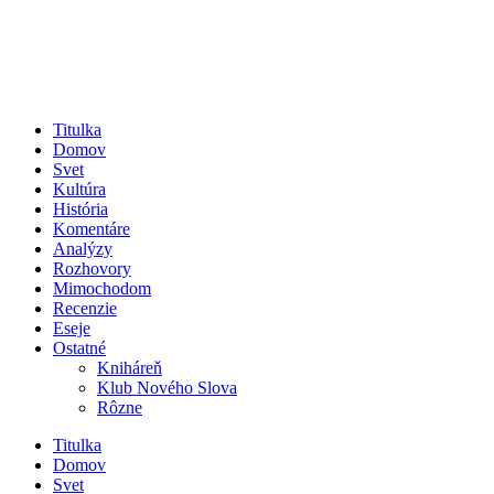
Titulka
Domov
Svet
Kultúra
História
Komentáre
Analýzy
Rozhovory
Mimochodom
Recenzie
Eseje
Ostatné
Kniháreň
Klub Nového Slova
Rôzne
Titulka
Domov
Svet