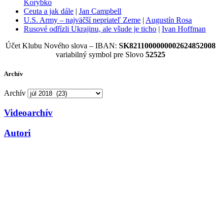
Korybko
Ceuta a jak dále
|
Jan Campbell
U.S. Army – najväčší nepriateľ Zeme
|
Augustín Rosa
Rusové odřízli Ukrajinu, ale všude je ticho
|
Ivan Hoffman
Účet Klubu Nového slova – IBAN:
SK8211000000002624852008
variabilný symbol pre Slovo
52525
Archív
Archív
Videoarchív
Autori