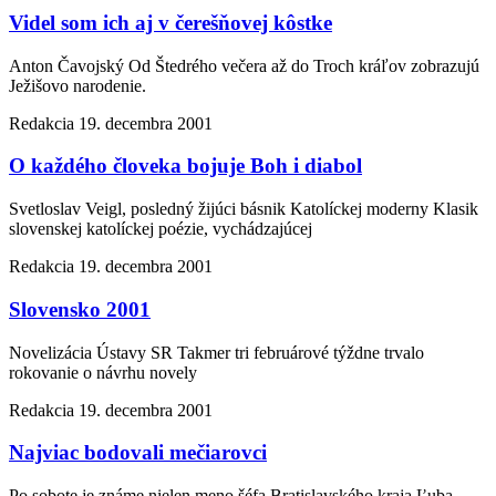
Videl som ich aj v čerešňovej kôstke
Anton Čavojský Od Štedrého večera až do Troch kráľov zobrazujú
Ježišovo narodenie.
Redakcia
19. decembra 2001
O každého človeka bojuje Boh i diabol
Svetloslav Veigl, posledný žijúci básnik Katolíckej moderny Klasik
slovenskej katolíckej poézie, vychádzajúcej
Redakcia
19. decembra 2001
Slovensko 2001
Novelizácia Ústavy SR Takmer tri februárové týždne trvalo
rokovanie o návrhu novely
Redakcia
19. decembra 2001
Najviac bodovali mečiarovci
Po sobote je známe nielen meno šéfa Bratislavského kraja Ľuba