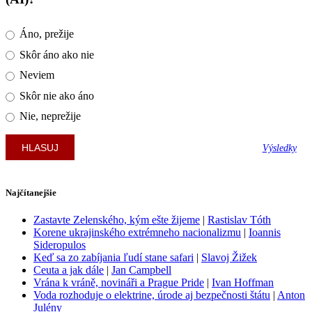
Áno, prežije
Skôr áno ako nie
Neviem
Skôr nie ako áno
Nie, neprežije
Výsledky
Najčítanejšie
Zastavte Zelenského, kým ešte žijeme
|
Rastislav Tóth
Korene ukrajinského extrémneho nacionalizmu
|
Ioannis
Sideropulos
Keď sa zo zabíjania ľudí stane safari
|
Slavoj Žižek
Ceuta a jak dále
|
Jan Campbell
Vrána k vráně, novináři a Prague Pride
|
Ivan Hoffman
Voda rozhoduje o elektrine, úrode aj bezpečnosti štátu
|
Anton
Julény