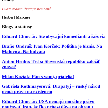
Buďte realisti, žiadajte nemožné
Herbert Marcuse
Blogy a statusy
Eduard Chmelár: Ste obyčajní komedianti a šašovia
Braňo Ondruš: Ivan Korčok: Politika je biznis. Na
Matoviča. Na hulváta
Anton Hrnko: Treba Slovenskú republiku založiť
znova?
Milan Kožiak: Pán s vami, priatelia!
Gabriela Rothmayerová: Drapatyj – ruský národ
nemá právo na existenciu
Eduard Chmelár: USA nemajú morálne právo
poučovať Irán, koľko peňazí dáva na obranu