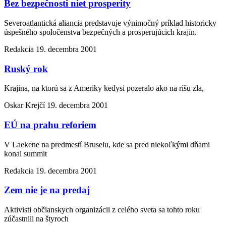
Bez bezpečnosti niet prosperity
Severoatlantická aliancia predstavuje výnimočný príklad historicky
úspešného spoločenstva bezpečných a prosperujúcich krajín.
Redakcia
19. decembra 2001
Ruský rok
Krajina, na ktorú sa z Ameriky kedysi pozeralo ako na ríšu zla,
Oskar Krejčí
19. decembra 2001
EÚ na prahu reforiem
V Laekene na predmestí Bruselu, kde sa pred niekoľkými dňami
konal summit
Redakcia
19. decembra 2001
Zem nie je na predaj
Aktivisti občianskych organizácii z celého sveta sa tohto roku
zúčastnili na štyroch