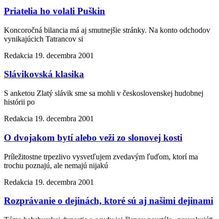
Priatelia ho volali Puškin
Koncoročná bilancia má aj smutnejšie stránky. Na konto odchodov
vynikajúcich Tatrancov si
Redakcia
19. decembra 2001
Slávikovská klasika
S anketou Zlatý slávik sme sa mohli v československej hudobnej
histórii po
Redakcia
19. decembra 2001
O dvojakom bytí alebo veži zo slonovej kosti
Príležitostne trpezlivo vysvetľujem zvedavým ľuďom, ktorí ma
trochu poznajú, ale nemajú nijakú
Redakcia
19. decembra 2001
Rozprávanie o dejinách, ktoré sú aj našimi dejinami