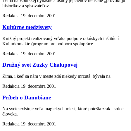
Téma habsburskej dynastie a osudy jej členov neustále „provokujú“
historikov a spisovateľov.
Redakcia
19. decembra 2001
Kultúrne medzisvety
Knižný projekt realizovaný vďaka podpore rakúskych inštitúcií
Kulturkontakte (program pre podporu spolupráce
Redakcia
19. decembra 2001
Družný svet Zuzky Chalupovej
Zima, i keď sa nám v meste zdá niekedy mrzutá, bývala na
Redakcia
19. decembra 2001
Príbeh o Danubiane
Na svete existuje veľa magických miest, ktoré potešia zrak i srdce
človeka.
Redakcia
19. decembra 2001