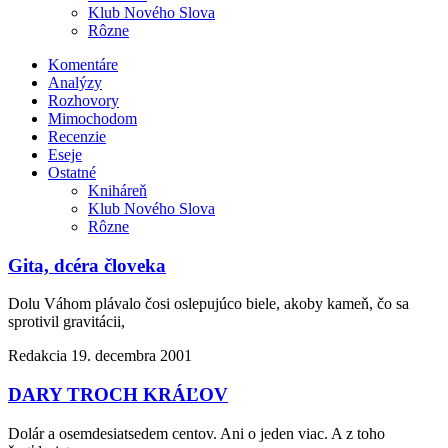
Klub Nového Slova
Rôzne
Komentáre
Analýzy
Rozhovory
Mimochodom
Recenzie
Eseje
Ostatné
Kniháreň
Klub Nového Slova
Rôzne
Gita, dcéra človeka
Dolu Váhom plávalo čosi oslepujúco biele, akoby kameň, čo sa
sprotivil gravitácii,
Redakcia
19. decembra 2001
DARY TROCH KRÁĽOV
Dolár a osemdesiatsedem centov. Ani o jeden viac. A z toho