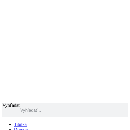
Preskočiť
na
obsah
Vyhľadať
Titulka
Domov