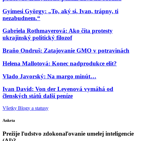
Gyimesi György: „To, aký si, Ivan, trápny, ti
nezabudnem.“
Gabriela Rothmayerová: Ako číta protesty
ukrajinský politický filozof
Braňo Ondruš: Zatajovanie GMO v potravinách
Helena Mallotová: Konec nadprodukce elit?
Vlado Javorský: Na margo minút…
Ivan David: Von der Leyenová vymáhá od
členských států další peníze
Všetky Blogy a statusy
Anketa
Prežije ľudstvo zdokonaľovanie umelej inteligencie
(AI)?