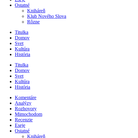
Ostatné
Kniháreň
Klub Nového Slova
Rôzne
Titulka
Domov
Svet
Kultúra
História
Titulka
Domov
Svet
Kultúra
História
Komentáre
Analýzy
Rozhovory
Mimochodom
Recenzie
Eseje
Ostatné
Kniháreň