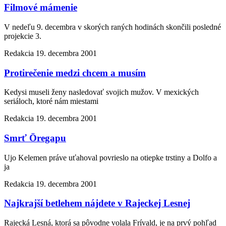
Filmové mámenie
V nedeľu 9. decembra v skorých raných hodinách skončili posledné
projekcie 3.
Redakcia
19. decembra 2001
Protirečenie medzi chcem a musím
Kedysi museli ženy nasledovať svojich mužov. V mexických
seriáloch, ktoré nám miestami
Redakcia
19. decembra 2001
Smrť Öregapu
Ujo Kelemen práve uťahoval povrieslo na otiepke trstiny a Dolfo a
ja
Redakcia
19. decembra 2001
Najkrajší betlehem nájdete v Rajeckej Lesnej
Rajecká Lesná, ktorá sa pôvodne volala Frívald, je na prvý pohľad